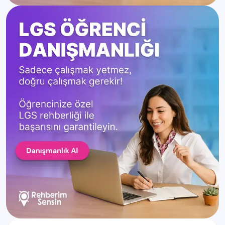
ve Antisepsi Teknikerliği (2
Detaya Git
Yıllık)
Dış Ticaret (2 Yıllık)
Detaya Git
Dijital Fabrika Teknolojileri (2
Detaya Git
Yıllık)
Diş Protez Teknolojisi (2 Yıllık)
Detaya Git
Diyaliz (2 Yıllık)
Detaya Git
Doğal Yapı Taşları Teknolojisi
Detaya Git
(2 Yıllık)
Doğalgaz ve Tesisatı
Detaya Git
Teknolojisi (2 Yıllık)