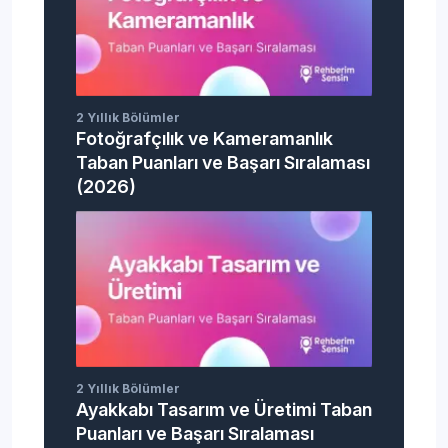
Boya Teknolojisi (2 Yıllık)
Detaya Git
Büro Yönetimi ve Yönetici
Detaya Git
Asistanlığı (2 Yıllık)
2 Yıllık Bölümler
Ceza İnfaz ve Güvenlik
Fotoğrafçılık ve Kameramanlık
Detaya Git
Hizmetleri (2 Yıllık)
Taban Puanları ve Başarı Sıralaması
(2026)
CNC Programlama ve
Detaya Git
Operatörlüğü (2 Yıllık)
Coğrafi Bilgi Sistemleri (2 Yıllık)
Detaya Git
Çay Tarımı ve İşleme
Detaya Git
Teknolojisi (2 Yıllık)
2 Yıllık Bölümler
Ayakkabı Tasarım ve Üretimi Taban
Çağrı Merkezi Hizmetleri (2
Puanları ve Başarı Sıralaması
Detaya Git
Yıllık)