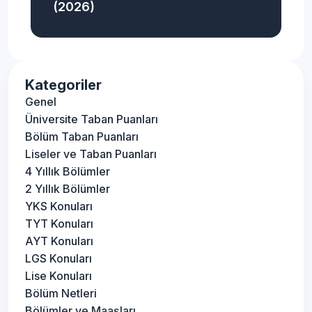
(2026)
Çevre Koruma ve Kontrol (2
Detaya Git
Yıllık)
Kategoriler
Çevre Sağlığı (2 Yıllık)
Detaya Git
Genel
Üniversite Taban Puanları
Çevre Temizliği ve Denetimi (2
Bölüm Taban Puanları
Detaya Git
Yıllık)
Liseler ve Taban Puanları
4 Yıllık Bölümler
Çim Alan Tesisi ve Yönetimi (2
2 Yıllık Bölümler
Detaya Git
Yıllık)
YKS Konuları
TYT Konuları
Çini Sanatı ve Tasarımı (2 Yıllık)
AYT Konuları
Detaya Git
LGS Konuları
Lise Konuları
Çocuk Gelişimi (2 Yıllık)
Detaya Git
Bölüm Netleri
Bölümler ve Maaşları