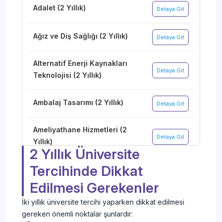
Adalet (2 Yıllık)
Detaya Git
Ağız ve Diş Sağlığı (2 Yıllık)
Detaya Git
Alternatif Enerji Kaynakları
Detaya Git
Teknolojisi (2 Yıllık)
Ambalaj Tasarımı (2 Yıllık)
Detaya Git
Ameliyathane Hizmetleri (2
Detaya Git
Yıllık)
2 Yıllık Üniversite
Tercihinde Dikkat
Anestezi (2 Yıllık)
Detaya Git
Edilmesi Gerekenler
Arıcılık (2 Yıllık)
Detaya Git
İki yıllık üniversite tercihi yaparken dikkat edilmesi
gereken önemli noktalar şunlardır: