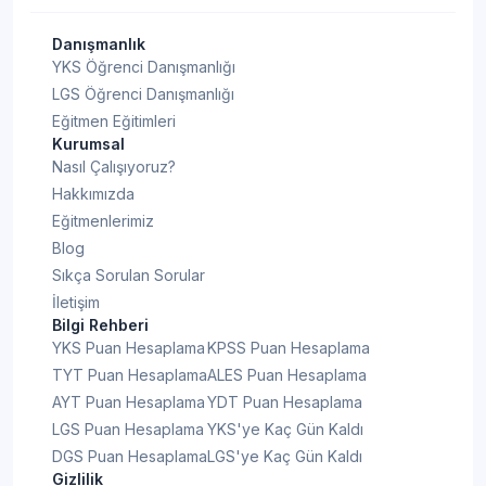
Detaya Git
Yıllık)
Danışmanlık
YKS Öğrenci Danışmanlığı
Engelli Bakımı ve
LGS Öğrenci Danışmanlığı
Detaya Git
Rehabilitasyon (2 Yıllık)
Eğitmen Eğitimleri
Kurumsal
Nasıl Çalışıyoruz?
Engelliler İçin Gölge Öğreticilik
Detaya Git
(2 Yıllık)
Hakkımızda
Eğitmenlerimiz
Blog
Eser Koruma (2 Yıllık)
Detaya Git
Sıkça Sorulan Sorular
İletişim
Et ve Ürünleri Teknolojisi (2
Bilgi Rehberi
Detaya Git
Yıllık)
YKS Puan Hesaplama
KPSS Puan Hesaplama
TYT Puan Hesaplama
ALES Puan Hesaplama
E-Ticaret ve Pazarlama (2
AYT Puan Hesaplama
YDT Puan Hesaplama
Detaya Git
Yıllık)
LGS Puan Hesaplama
YKS'ye Kaç Gün Kaldı
DGS Puan Hesaplama
LGS'ye Kaç Gün Kaldı
Gizlilik
Evde Hasta Bakımı (2 Yıllık)
Detaya Git