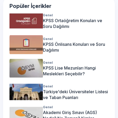
Popüler İçerikler
Döküm (2 Yıllık)
Detaya Git
Genel
KPSS Ortaöğretim Konuları ve
Eczane Hizmetleri (2 Yıllık)
Detaya Git
Soru Dağılımı
Genel
Elektrik (2 Yıllık)
Detaya Git
KPSS Önlisans Konuları ve Soru
Dağılımı
Elektrik Enerjisi Üretim, İletim ve
Detaya Git
Dağıtımı (2 Yıllık)
Genel
KPSS Lise Mezunları Hangi
Meslekleri Seçebilir?
Elektrikli Cihaz Teknolojisi (2
Detaya Git
Yıllık)
Genel
Türkiye'deki Üniversiteler Listesi
Elektronik Haberleşme
ve Taban Puanları
Detaya Git
Teknolojisi (2 Yıllık)
Genel
Akademi Giriş Sınavı (AGS)
Elektronik Teknolojisi (2 Yıllık)
Detaya Git