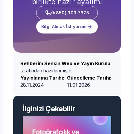
birlikte hazırlayalım!
0(850) 303 7675
Bilgisayar Programcılığı (2
Detaya Git
Yıllık)
Bilgi Almak İstiyorum
Bilgisayar Teknolojisi (2 Yıllık)
Detaya Git
Bilişim Güvenliği Teknolojisi (2
Detaya Git
Yıllık)
Rehberim Sensin Web ve Yayın Kurulu
tarafından hazırlanmıştır.
Yayınlanma Tarihi:
Güncelleme Tarihi:
Bitki Koruma (2 Yıllık)
Detaya Git
28.11.2024
11.01.2026
Biyokimya (2 Yıllık)
Detaya Git
İlginizi Çekebilir
Biyomedikal Cihaz Teknolojisi
Detaya Git
Bölümü (2 Yıllık)