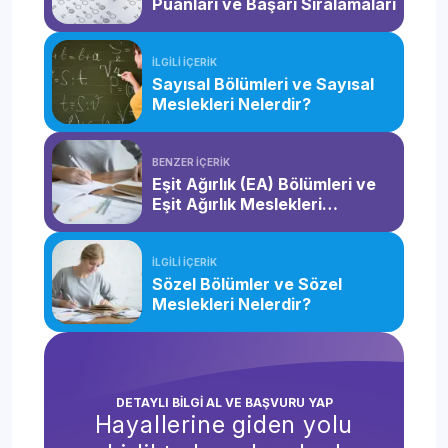
Puanları ve Başarı Sıralamaları
Bankacılık ve Sigortacılık (2
İLGİLİ İÇERİK
Detaya Git
Yıllık)
Sayısal Bölümleri ve Sayısal
Meslekleri Nelerdir?
Basım ve Yayım Teknolojileri (2
Detaya Git
Yıllık)
BENZER İÇERİK
Eşit Ağırlık (EA) Bölümleri ve
Eşit Ağırlık Meslekleri
Bıçakçılık ve El Aletleri Üretim
Nelerdir?
Detaya Git
Teknolojisi (2 Yıllık)
İLGİLİ İÇERİK
Sözel Bölümler ve Sözel
Bilgi Yönetimi (2 Yıllık)
Detaya Git
Meslekleri Nelerdir?
Bilgisayar Destekli Tasarım ve
Detaya Git
Animasyon (2 Yıllık)
DETAYLI BİLGİ AL VE BAŞVURU YAP
Bilgisayar Operatörlüğü (2
Hayallerine giden yolu
Detaya Git
Yıllık)