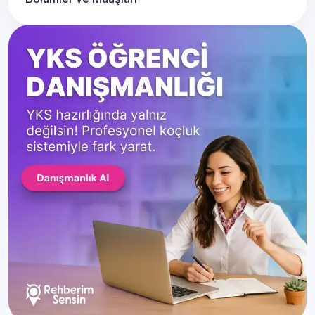
Çocuk Koruma ve Bakım
Detaya Git
Hizmetleri (2 Yıllık)
Çok Boyutlu Modelleme ve
Detaya Git
Animasyon (2 Yıllık)
Deniz Brokerliği (2 Yıllık)
Detaya Git
Deniz Ulaştırma ve İşletme (2
Detaya Git
Yıllık)
Deniz ve Liman İşletmeciliği (2
Detaya Git
Yıllık)
Deri Teknolojisi (2 Yıllık)
Detaya Git
Dezenfeksiyon, Sterilizasyon