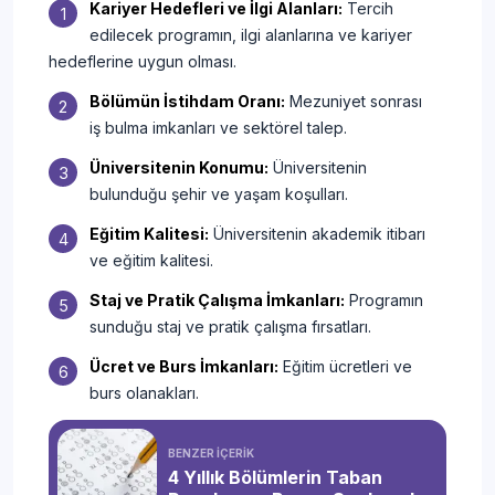
Aşçılık (2 Yıllık)
Kariyer Hedefleri ve İlgi Alanları:
Tercih
Detaya Git
edilecek programın, ilgi alanlarına ve kariyer
hedeflerine uygun olması.
Atçılık ve Antrenörlüğü (2 Yıllık)
Detaya Git
Bölümün İstihdam Oranı:
Mezuniyet sonrası
iş bulma imkanları ve sektörel talep.
Atık Yönetimi (2 Yıllık)
Detaya Git
Üniversitenin Konumu:
Üniversitenin
bulunduğu şehir ve yaşam koşulları.
Avcılık ve Yaban Hayatı (2 Yıllık)
Detaya Git
Eğitim Kalitesi:
Üniversitenin akademik itibarı
Ayakkabı Tasarım ve Üretimi (2
ve eğitim kalitesi.
Detaya Git
Yıllık)
Staj ve Pratik Çalışma İmkanları:
Programın
sunduğu staj ve pratik çalışma fırsatları.
Bağcılık (2 Yıllık)
Detaya Git
Ücret ve Burs İmkanları:
Eğitim ücretleri ve
burs olanakları.
Bağcılık ve Bağ Ürünleri
Detaya Git
Teknolojisi (2 Yıllık)
BENZER İÇERİK
4 Yıllık Bölümlerin Taban
Bahçe Tarımı (2 Yıllık)
Detaya Git