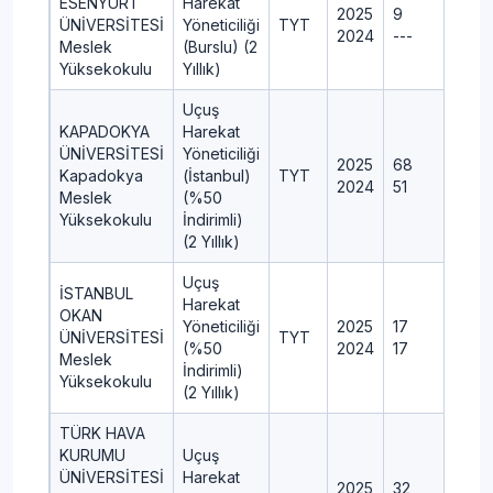
ESENYURT
Harekat
2025
9
ÜNİVERSİTESİ
Yöneticiliği
TYT
2024
---
Meslek
(Burslu) (2
Yüksekokulu
Yıllık)
Uçuş
KAPADOKYA
Harekat
ÜNİVERSİTESİ
Yöneticiliği
2025
68
Kapadokya
(İstanbul)
TYT
2024
51
Meslek
(%50
Yüksekokulu
İndirimli)
(2 Yıllık)
Uçuş
İSTANBUL
Harekat
OKAN
Yöneticiliği
2025
17
ÜNİVERSİTESİ
TYT
(%50
2024
17
Meslek
İndirimli)
Yüksekokulu
(2 Yıllık)
TÜRK HAVA
KURUMU
Uçuş
ÜNİVERSİTESİ
Harekat
2025
32