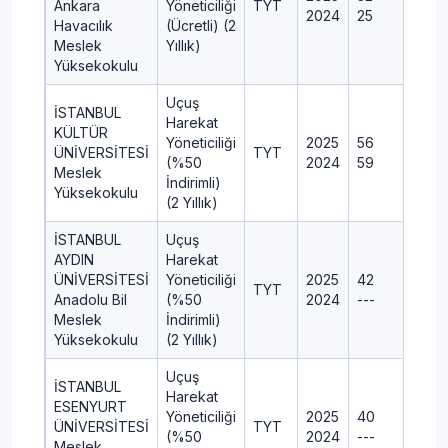
Ankara
Yöneticiliği
TYT
2024
25
Havacılık
(Ücretli) (2
Meslek
Yıllık)
Yüksekokulu
Uçuş
İSTANBUL
Harekat
KÜLTÜR
Yöneticiliği
2025
56
ÜNİVERSİTESİ
TYT
(%50
2024
59
Meslek
İndirimli)
Yüksekokulu
(2 Yıllık)
İSTANBUL
Uçuş
AYDIN
Harekat
ÜNİVERSİTESİ
Yöneticiliği
2025
42
TYT
Anadolu Bil
(%50
2024
---
Meslek
İndirimli)
Yüksekokulu
(2 Yıllık)
Uçuş
İSTANBUL
Harekat
ESENYURT
Yöneticiliği
2025
40
ÜNİVERSİTESİ
TYT
(%50
2024
---
Meslek