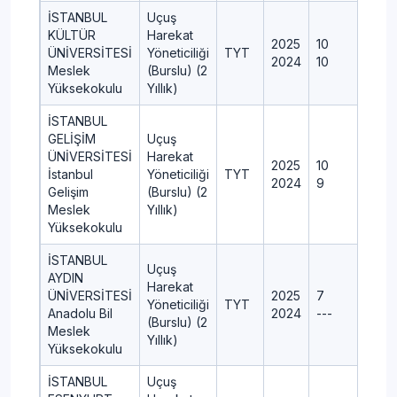
İSTANBUL
Uçuş
KÜLTÜR
Harekat
2025
10
ÜNİVERSİTESİ
Yöneticiliği
TYT
2024
10
Meslek
(Burslu) (2
Yüksekokulu
Yıllık)
İSTANBUL
GELİŞİM
Uçuş
ÜNİVERSİTESİ
Harekat
2025
10
İstanbul
Yöneticiliği
TYT
2024
9
Gelişim
(Burslu) (2
Meslek
Yıllık)
Yüksekokulu
İSTANBUL
Uçuş
AYDIN
Harekat
ÜNİVERSİTESİ
2025
7
Yöneticiliği
TYT
Anadolu Bil
2024
---
(Burslu) (2
Meslek
Yıllık)
Yüksekokulu
İSTANBUL
Uçuş