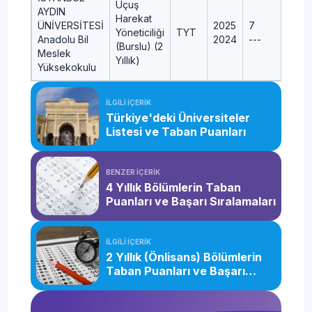
Uçuş
AYDIN
Harekat
ÜNİVERSİTESİ
2025
7
Yöneticiliği
TYT
Anadolu Bil
2024
---
(Burslu) (2
Meslek
Yıllık)
Yüksekokulu
İLGİLİ İÇERİK
Türkiye'deki Üniversiteler
Listesi ve Taban Puanları
BENZER İÇERİK
4 Yıllık Bölümlerin Taban
Puanları ve Başarı Sıralamaları
İLGİLİ İÇERİK
2 Yıllık (Önlisans) Bölümlerin
Taban Puanları ve Başarı
Sıralamaları