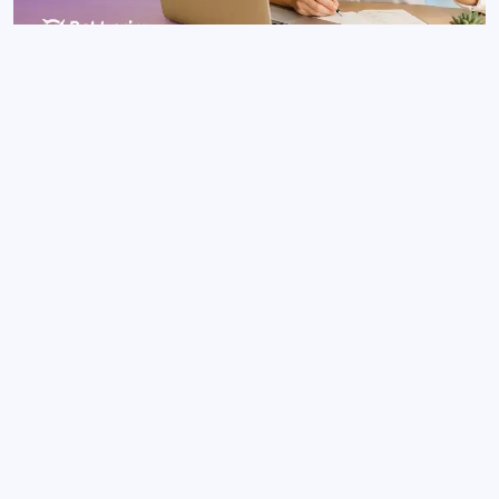
Popüler İçerikler
Genel
KPSS Ortaöğretim Konuları ve
Soru Dağılımı
Genel
KPSS Önlisans Konuları ve Soru
Dağılımı
Genel
KPSS Lise Mezunları Hangi
Meslekleri Seçebilir?
Genel
Türkiye'deki Üniversiteler Listesi