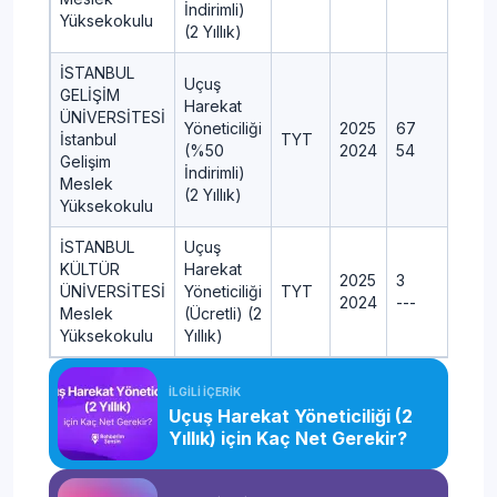
İndirimli)
Yüksekokulu
(2 Yıllık)
İSTANBUL
Uçuş
GELİŞİM
Harekat
ÜNİVERSİTESİ
Yöneticiliği
2025
67
İstanbul
TYT
(%50
2024
54
Gelişim
İndirimli)
Meslek
(2 Yıllık)
Yüksekokulu
İSTANBUL
Uçuş
KÜLTÜR
Harekat
2025
3
ÜNİVERSİTESİ
Yöneticiliği
TYT
2024
---
Meslek
(Ücretli) (2
Yüksekokulu
Yıllık)
İLGİLİ İÇERİK
Uçuş Harekat Yöneticiliği (2
Yıllık) için Kaç Net Gerekir?