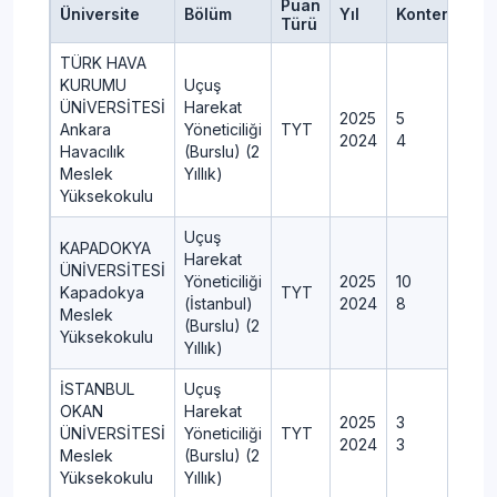
Puan
Üniversite
Bölüm
Yıl
Kontenjan
Türü
TÜRK HAVA
KURUMU
Uçuş
ÜNİVERSİTESİ
Harekat
2025
5
Ankara
Yöneticiliği
TYT
2024
4
Havacılık
(Burslu) (2
Meslek
Yıllık)
Yüksekokulu
Uçuş
KAPADOKYA
Harekat
ÜNİVERSİTESİ
Yöneticiliği
2025
10
Kapadokya
TYT
(İstanbul)
2024
8
Meslek
(Burslu) (2
Yüksekokulu
Yıllık)
İSTANBUL
Uçuş
OKAN
Harekat
2025
3
ÜNİVERSİTESİ
Yöneticiliği
TYT
2024
3
Meslek
(Burslu) (2
Yüksekokulu
Yıllık)