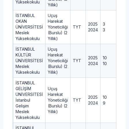
Yüksekokulu
Yıllık)
İSTANBUL
Uçuş
OKAN
Harekat
2025
3
ÜNİVERSİTESİ
Yöneticiliği
TYT
2024
3
Meslek
(Burslu) (2
Yüksekokulu
Yıllık)
İSTANBUL
Uçuş
KÜLTÜR
Harekat
2025
10
ÜNİVERSİTESİ
Yöneticiliği
TYT
2024
10
Meslek
(Burslu) (2
Yüksekokulu
Yıllık)
İSTANBUL
GELİŞİM
Uçuş
ÜNİVERSİTESİ
Harekat
2025
10
İstanbul
Yöneticiliği
TYT
2024
9
Gelişim
(Burslu) (2
Meslek
Yıllık)
Yüksekokulu
İSTANBUL