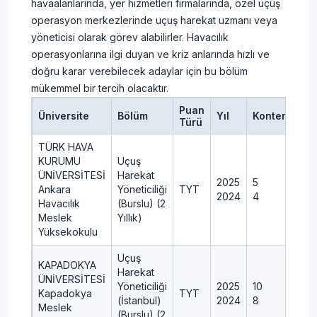
havaalanlarında, yer hizmetleri firmalarında, özel uçuş
operasyon merkezlerinde uçuş harekat uzmanı veya
yöneticisi olarak görev alabilirler. Havacılık
operasyonlarına ilgi duyan ve kriz anlarında hızlı ve
doğru karar verebilecek adaylar için bu bölüm
mükemmel bir tercih olacaktır.
Puan
Üniversite
Bölüm
Yıl
Kontenjan
Türü
TÜRK HAVA
KURUMU
Uçuş
ÜNİVERSİTESİ
Harekat
2025
5
Ankara
Yöneticiliği
TYT
2024
4
Havacılık
(Burslu) (2
Meslek
Yıllık)
Yüksekokulu
Uçuş
KAPADOKYA
Harekat
ÜNİVERSİTESİ
Yöneticiliği
2025
10
Kapadokya
TYT
(İstanbul)
2024
8
Meslek
(Burslu) (2