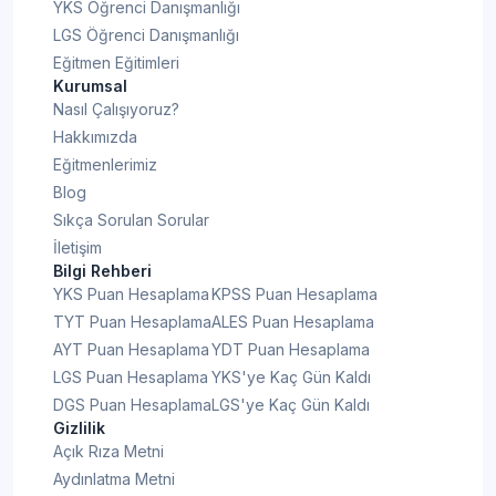
YKS Öğrenci Danışmanlığı
LGS Öğrenci Danışmanlığı
Eğitmen Eğitimleri
Kurumsal
Nasıl Çalışıyoruz?
Hakkımızda
Eğitmenlerimiz
Blog
Sıkça Sorulan Sorular
İletişim
Bilgi Rehberi
YKS Puan Hesaplama
KPSS Puan Hesaplama
TYT Puan Hesaplama
ALES Puan Hesaplama
AYT Puan Hesaplama
YDT Puan Hesaplama
LGS Puan Hesaplama
YKS'ye Kaç Gün Kaldı
DGS Puan Hesaplama
LGS'ye Kaç Gün Kaldı
Gizlilik
Açık Rıza Metni
Aydınlatma Metni