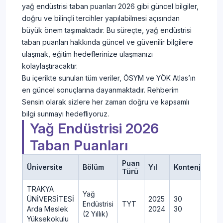
yağ endüstrisi taban puanları 2026 gibi güncel bilgiler,
doğru ve bilinçli tercihler yapılabilmesi açısından
büyük önem taşımaktadır. Bu süreçte, yağ endüstrisi
taban puanları hakkında güncel ve güvenilir bilgilere
ulaşmak, eğitim hedeflerinize ulaşmanızı
kolaylaştıracaktır.
Bu içerikte sunulan tüm veriler, ÖSYM ve YÖK Atlas’ın
en güncel sonuçlarına dayanmaktadır. Rehberim
Sensin olarak sizlere her zaman doğru ve kapsamlı
bilgi sunmayı hedefliyoruz.
Yağ Endüstrisi 2026
Taban Puanları
Puan
Üniversite
Bölüm
Yıl
Kontenjan
Y
Türü
TRAKYA
Yağ
ÜNİVERSİTESİ
2025
30
3
Endüstrisi
TYT
Arda Meslek
2024
30
3
(2 Yıllık)
Yüksekokulu