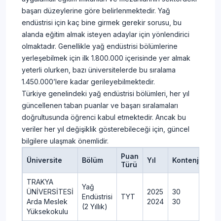
başarı düzeylerine göre belirlenmektedir. Yağ
endüstrisi için kaç bine girmek gerekir sorusu, bu
alanda eğitim almak isteyen adaylar için yönlendirici
olmaktadır. Genellikle yağ endüstrisi bölümlerine
yerleşebilmek için ilk 1.800.000 içerisinde yer almak
yeterli olurken, bazı üniversitelerde bu sıralama
1.450.000’lere kadar gerileyebilmektedir.
Türkiye genelindeki yağ endüstrisi bölümleri, her yıl
güncellenen taban puanlar ve başarı sıralamaları
doğrultusunda öğrenci kabul etmektedir. Ancak bu
veriler her yıl değişiklik gösterebileceği için, güncel
bilgilere ulaşmak önemlidir.
Puan
Üniversite
Bölüm
Yıl
Kontenjan
Y
Türü
TRAKYA
Yağ
ÜNİVERSİTESİ
2025
30
3
Endüstrisi
TYT
Arda Meslek
2024
30
3
(2 Yıllık)
Yüksekokulu