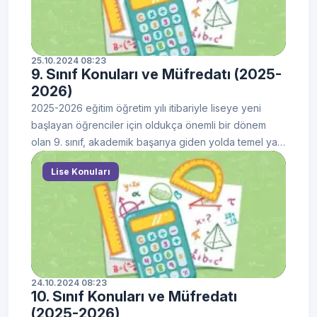
25.10.2024 08:23
9. Sınıf Konuları ve Müfredatı (2025-
2026)
2025-2026 eğitim öğretim yılı itibariyle liseye yeni
başlayan öğrenciler için oldukça önemli bir dönem
olan 9. sınıf, akademik başarıya giden yolda temel yapı
taşlarını oluşturur. Bu dönemde öğrenciler, ortaokuldan
Lise Konuları
farklı olarak daha disiplinli ve kapsamlı bir eğitim
sistemiyle tanışır. Yeni ders içerikleriyle birlikte
öğrencilerin çalışma alışkanlıklarını yeniden
yapılandırmaları gerekebilir. Bu nedenle 9. sınıf dersleri
ve bu derslerde işlenecek 9. sınıf konuları, öğrenciler
ve veliler için büyük önem taşımaktadır. Milli Eğitim
Bakanlığı tarafından belirlenen 9. sınıf müfredatı,
24.10.2024 08:23
10. Sınıf Konuları ve Müfredatı
öğrencilerin hem bilgi hem de beceri yönünden
(2025-2026)
gelişimini destekleyecek şekilde hazırlanmıştır. 2025-