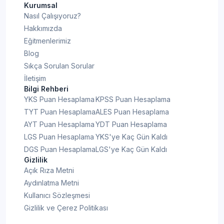
Kurumsal
Nasıl Çalışıyoruz?
Hakkımızda
Eğitmenlerimiz
Blog
Sıkça Sorulan Sorular
İletişim
Bilgi Rehberi
YKS Puan Hesaplama
KPSS Puan Hesaplama
TYT Puan Hesaplama
ALES Puan Hesaplama
AYT Puan Hesaplama
YDT Puan Hesaplama
LGS Puan Hesaplama
YKS'ye Kaç Gün Kaldı
DGS Puan Hesaplama
LGS'ye Kaç Gün Kaldı
Gizlilik
Açık Rıza Metni
Aydınlatma Metni
Kullanıcı Sözleşmesi
Gizlilik ve Çerez Politikası