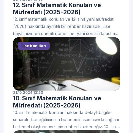
12. Sınıf Matematik Konuları ve
planlı çalışma ve doğru kaynak seçimi başarıyı belirgin
Müfredatı (2025-2026)
şekilde artırır.
12. sınıf matematik konuları ve 12. sınıf yeni müfredatı
(2026) hakkında ayrıntılı bir rehber hazırladık. Lise
hayatınızın en önemli dönemine, yani son sınıfa adım
atıyorsunuz. Bu yıl yalnızca okul derslerinizi
Lise Konuları
tamamlamakla kalmayacak, aynı zamanda YKS–TYT–
AYT hazırlığınızı da yoğunlaştıracaksınız. 12. sınıf
dersleri, öğrenilen bilgilerin ileri düzeye taşındığı ve
sınav odaklı çalışmanın ön planda olduğu bir dönemdir.
Başarıya giden yolda en kritik unsur düzenli çalışmadır.
Her konunun ardından tekrar yapmayı ve bol test
çözmeyi ihmal etmeyin. Ayrıca mutlaka bir matematik
21.10.2024 13:23
10. Sınıf Matematik Konuları ve
formülleri defteri tutun; yoğunluk nedeniyle
Müfredatı (2025-2026)
unutulabilen formülleri elinizin altında tutmak özellikle
deneme ve sınav dönemlerinde büyük avantaj sağlar.
10. sınıf matematik konuları hakkında detaylı bilgiler
Planlı, disiplinli ve kararlı bir tempoyla 12. sınıf yeni
sunarak, lise eğitiminizin bu önemli aşamasında sağlam
matematik müfredatına hâkim olmak, hedeflerinize
bir temel oluşturmanız için rehberlik edeceğiz. 10. sınıf