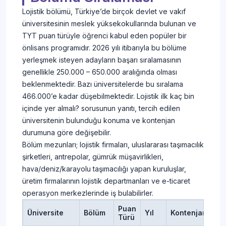
RECEP TAYYİP
Lojistik bölümü, Türkiye’de birçok devlet ve vakıf
ERDOĞAN
ÜNİVERSİTESİ
Lojistik
2025
50
üniversitesinin meslek yüksekokullarında bulunan ve
TYT
Sosyal Bilimler
(2 Yıllık)
2024
70
TYT puan türüyle öğrenci kabul eden popüler bir
Meslek
önlisans programıdır. 2026 yılı itibarıyla bu bölüme
Yüksekokulu
yerleşmek isteyen adayların başarı sıralamasının
HATAY MUSTAFA
genellikle 250.000 – 650.000 aralığında olması
KEMAL
beklenmektedir. Bazı üniversitelerde bu sıralama
Lojistik
2025
20
ÜNİVERSİTESİ
TYT
466.000’e kadar düşebilmektedir. Lojistik ilk kaç bin
(2 Yıllık)
2024
20
Antakya Meslek
içinde yer almalı? sorusunun yanıtı, tercih edilen
Yüksekokulu
üniversitenin bulunduğu konuma ve kontenjan
BOLU ABANT
durumuna göre değişebilir.
İZZET BAYSAL
Bölüm mezunları; lojistik firmaları, uluslararası taşımacılık
ÜNİVERSİTESİ
Lojistik
2025
50
TYT
şirketleri, antrepolar, gümrük müşavirlikleri,
Yeniçağa Yaşar
(2 Yıllık)
2024
50
hava/deniz/karayolu taşımacılığı yapan kuruluşlar,
Çelik Meslek
üretim firmalarının lojistik departmanları ve e-ticaret
Yüksekokulu
operasyon merkezlerinde iş bulabilirler.
KAYSERİ
Puan
ÜNİVERSİTESİ
Üniversite
Bölüm
Yıl
Kontenjan
Ye
Lojistik
2025
40
Türü
Develi Hüseyin
TYT
(2 Yıllık)
2024
50