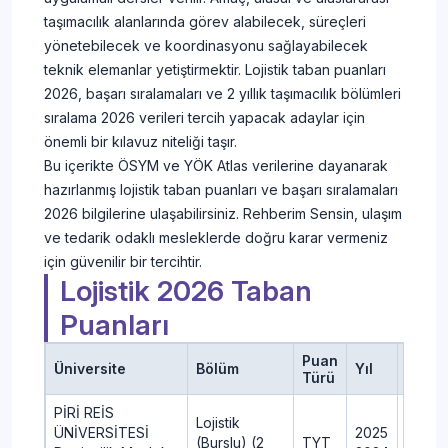
taşımacılık alanlarında görev alabilecek, süreçleri
yönetebilecek ve koordinasyonu sağlayabilecek
teknik elemanlar yetiştirmektir. Lojistik taban puanları
2026, başarı sıralamaları ve 2 yıllık taşımacılık bölümleri
sıralama 2026 verileri tercih yapacak adaylar için
önemli bir kılavuz niteliği taşır.
Bu içerikte ÖSYM ve YÖK Atlas verilerine dayanarak
hazırlanmış lojistik taban puanları ve başarı sıralamaları
2026 bilgilerine ulaşabilirsiniz. Rehberim Sensin, ulaşım
ve tedarik odaklı mesleklerde doğru karar vermeniz
için güvenilir bir tercihtir.
Lojistik 2026 Taban
Puanları
Puan
Üniversite
Bölüm
Yıl
Konte
Türü
PİRİ REİS
Lojistik
ÜNİVERSİTESİ
2025
6
(Burslu) (2
TYT