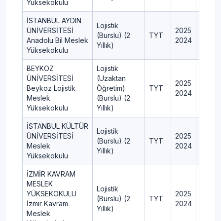
Yüksekokulu
İSTANBUL AYDIN
Lojistik
ÜNİVERSİTESİ
2025
14
(Burslu) (2
TYT
Anadolu Bil Meslek
2024
11
Yıllık)
Yüksekokulu
BEYKOZ
Lojistik
ÜNİVERSİTESİ
(Uzaktan
2025
5
Beykoz Lojistik
Öğretim)
TYT
2024
5
Meslek
(Burslu) (2
Yüksekokulu
Yıllık)
İSTANBUL KÜLTÜR
Lojistik
ÜNİVERSİTESİ
2025
8
(Burslu) (2
TYT
Meslek
2024
10
Yıllık)
Yüksekokulu
İZMİR KAVRAM
MESLEK
Lojistik
YÜKSEKOKULU
2025
7
(Burslu) (2
TYT
İzmir Kavram
2024
6
Yıllık)
Meslek