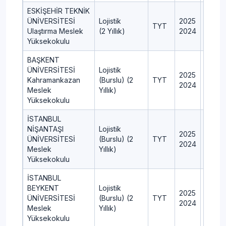
ESKİŞEHİR TEKNİK
ÜNİVERSİTESİ
Lojistik
2025
40
TYT
Ulaştırma Meslek
(2 Yıllık)
2024
60
Yüksekokulu
BAŞKENT
ÜNİVERSİTESİ
Lojistik
2025
5
Kahramankazan
(Burslu) (2
TYT
2024
4
Meslek
Yıllık)
Yüksekokulu
İSTANBUL
NİŞANTAŞI
Lojistik
2025
11
ÜNİVERSİTESİ
(Burslu) (2
TYT
2024
10
Meslek
Yıllık)
Yüksekokulu
İSTANBUL
BEYKENT
Lojistik
2025
10
ÜNİVERSİTESİ
(Burslu) (2
TYT
2024
11
Meslek
Yıllık)
Yüksekokulu