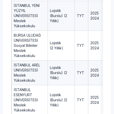
İSTANBUL YENİ
YÜZYIL
Lojistik
2025
7
ÜNİVERSİTESİ
(Burslu) (2
TYT
2024
7
Meslek
Yıllık)
Yüksekokulu
BURSA ULUDAĞ
ÜNİVERSİTESİ
Lojistik
2025
50
Sosyal Bilimler
TYT
(2 Yıllık)
2024
60
Meslek
Yüksekokulu
İSTANBUL AREL
Lojistik
ÜNİVERSİTESİ
2025
7
(Burslu) (2
TYT
Meslek
2024
7
Yıllık)
Yüksekokulu
İSTANBUL
ESENYURT
Lojistik
2025
4
ÜNİVERSİTESİ
(Burslu) (2
TYT
2024
5
Meslek
Yıllık)
Yüksekokulu