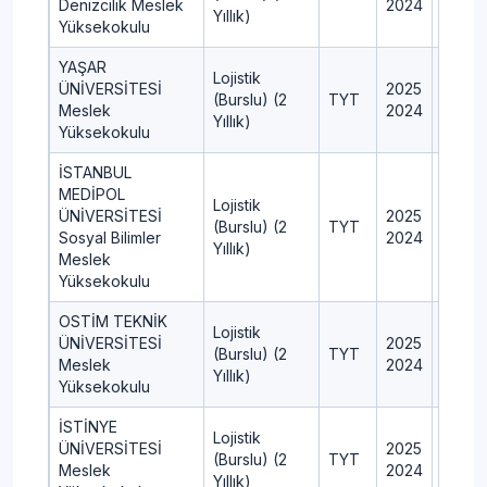
Denizcilik Meslek
2024
6
Yıllık)
Yüksekokulu
YAŞAR
Lojistik
ÜNİVERSİTESİ
2025
9
(Burslu) (2
TYT
Meslek
2024
9
Yıllık)
Yüksekokulu
İSTANBUL
MEDİPOL
Lojistik
ÜNİVERSİTESİ
2025
8
(Burslu) (2
TYT
Sosyal Bilimler
2024
6
Yıllık)
Meslek
Yüksekokulu
OSTİM TEKNİK
Lojistik
ÜNİVERSİTESİ
2025
10
(Burslu) (2
TYT
Meslek
2024
7
Yıllık)
Yüksekokulu
İSTİNYE
Lojistik
ÜNİVERSİTESİ
2025
5
(Burslu) (2
TYT
Meslek
2024
4
Yıllık)