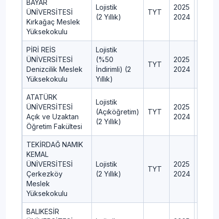
BAYAR
Lojistik
2025
80
ÜNİVERSİTESİ
TYT
(2 Yıllık)
2024
100
Kırkağaç Meslek
Yüksekokulu
PİRİ REİS
Lojistik
ÜNİVERSİTESİ
(%50
2025
24
TYT
Denizcilik Meslek
İndirimli) (2
2024
24
Yüksekokulu
Yıllık)
ATATÜRK
Lojistik
ÜNİVERSİTESİ
2025
900
(Açıköğretim)
TYT
Açık ve Uzaktan
2024
900
(2 Yıllık)
Öğretim Fakültesi
TEKİRDAĞ NAMIK
KEMAL
ÜNİVERSİTESİ
Lojistik
2025
60
TYT
Çerkezköy
(2 Yıllık)
2024
60
Meslek
Yüksekokulu
BALIKESİR