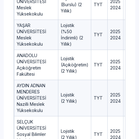
ÜNİVERSİTESİ
2025
4
(Burslu) (2
TYT
Meslek
2024
4
Yıllık)
Yüksekokulu
YAŞAR
Lojistik
ÜNİVERSİTESİ
(%50
2025
54
TYT
Meslek
İndirimli) (2
2024
54
Yüksekokulu
Yıllık)
ANADOLU
Lojistik
ÜNİVERSİTESİ
2025
900
(Açıköğretim)
TYT
Açıköğretim
2024
900
(2 Yıllık)
Fakültesi
AYDIN ADNAN
MENDERES
Lojistik
2025
60
ÜNİVERSİTESİ
TYT
(2 Yıllık)
2024
60
Nazilli Meslek
Yüksekokulu
SELÇUK
ÜNİVERSİTESİ
Lojistik
2025
80
Sosyal Bilimler
TYT
(2 Yıllık)
2024
100