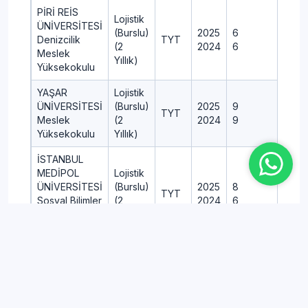
Şahin Meslek
PİRİ REİS
Lojistik
Yüksekokulu
ÜNİVERSİTESİ
(Burslu)
2025
6
7
Denizcilik
TYT
KIRKLARELİ
(2
2024
6
6
Meslek
ÜNİVERSİTESİ
Yıllık)
Lojistik
2025
50
Yüksekokulu
Sosyal Bilimler
TYT
(2 Yıllık)
2024
50
Meslek
YAŞAR
Lojistik
Yüksekokulu
ÜNİVERSİTESİ
(Burslu)
2025
9
11
TYT
Meslek
(2
2024
9
10
AYDIN ADNAN
Yüksekokulu
Yıllık)
MENDERES
Lojistik
2025
100
ÜNİVERSİTESİ
TYT
İSTANBUL
(2 Yıllık)
2024
100
Köşk Meslek
MEDİPOL
Lojistik
Yüksekokulu
ÜNİVERSİTESİ
(Burslu)
2025
8
9
TYT
Sosyal Bilimler
(2
2024
6
7
ORDU
Meslek
Yıllık)
ÜNİVERSİTESİ
Lojistik
2025
60
TYT
Yüksekokulu
Ünye Meslek
(2 Yıllık)
2024
60
Yüksekokulu
OSTİM
Lojistik
TEKNİK
ZONGULDAK
(Burslu)
2025
10
11
ÜNİVERSİTESİ
TYT
BÜLENT ECEVİT
(2
2024
7
8
Meslek
ÜNİVERSİTESİ
Lojistik
2025
60
Yıllık)
TYT