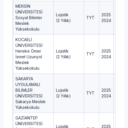
MERSİN
ÜNİVERSİTESİ
Lojistik
2025
70
Sosyal Bilimler
TYT
(2 Yıllık)
2024
70
Meslek
Yüksekokulu
KOCAELİ
ÜNİVERSİTESİ
Hereke Ömer
Lojistik
2025
80
TYT
İsmet Uzunyol
(2 Yıllık)
2024
80
Meslek
Yüksekokulu
SAKARYA
UYGULAMALI
BİLİMLER
Lojistik
2025
50
TYT
ÜNİVERSİTESİ
(2 Yıllık)
2024
50
Sakarya Meslek
Yüksekokulu
GAZİANTEP
ÜNİVERSİTESİ
Lojistik
2025
45