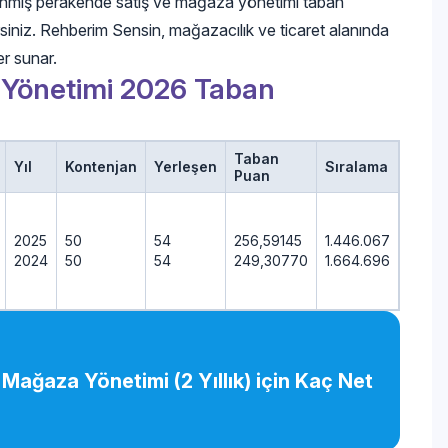
lanmış perakende satış ve mağaza yönetimi taban
lirsiniz. Rehberim Sensin, mağazacılık ve ticaret alanında
er sunar.
 Yönetimi 2026 Taban
Taban
Yıl
Kontenjan
Yerleşen
Sıralama
Puan
2025
50
54
256,59145
1.446.067
2024
50
54
249,30770
1.664.696
Mağaza Yönetimi (2 Yıllık) için Kaç Net