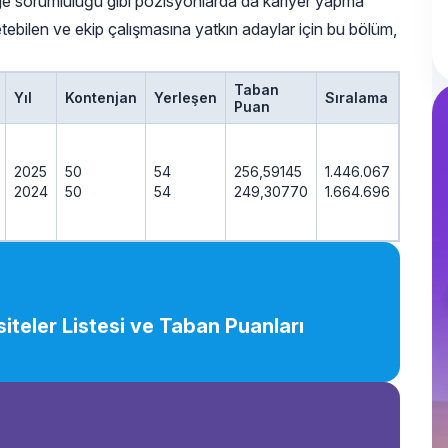
ge sorumluluğu gibi pozisyonlarda da kariyer yapma
 üretebilen ve ekip çalışmasına yatkın adaylar için bu bölüm,
Taban
Yıl
Kontenjan
Yerleşen
Sıralama
Puan
2025
50
54
256,59145
1.446.067
2024
50
54
249,30770
1.664.696
iteler Listesi ve Taban Puanları