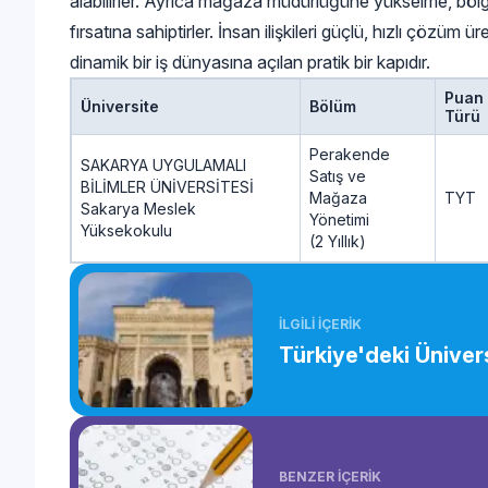
alabilirler. Ayrıca mağaza müdürlüğüne yükselme, böl
fırsatına sahiptirler. İnsan ilişkileri güçlü, hızlı çözüm
dinamik bir iş dünyasına açılan pratik bir kapıdır.
Puan
Üniversite
Bölüm
Türü
Perakende
SAKARYA UYGULAMALI
Satış ve
BİLİMLER ÜNİVERSİTESİ
Mağaza
TYT
Sakarya Meslek
Yönetimi
Yüksekokulu
(2 Yıllık)
İLGİLİ İÇERİK
Türkiye'deki Ünivers
BENZER İÇERİK