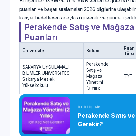
Bu içerikte ÖSYM ve YÖK Atlas verilerine göre hazır
puanları ve başarı sıralamaları 2026 bilgilerine ulaşabi
kariyer hedefleyen adaylara güvenilir ve güncel içerikl
Perakende Satış ve Mağaza
Puanları
Puan
Üniversite
Bölüm
Türü
Perakende
SAKARYA UYGULAMALI
Satış ve
BİLİMLER ÜNİVERSİTESİ
Mağaza
TYT
Sakarya Meslek
Yönetimi
Yüksekokulu
(2 Yıllık)
İLGİLİ İÇERİK
Perakende Satış ve 
Gerekir?