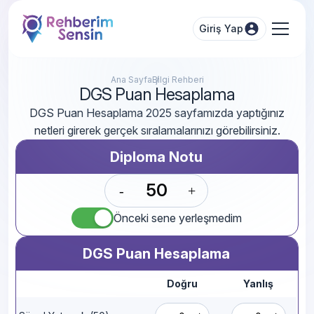
Giriş Yap
Ana Sayfa
Bilgi Rehberi
DGS Puan Hesaplama
DGS Puan Hesaplama 2025 sayfamızda yaptığınız
netleri girerek gerçek sıralamalarınızı görebilirsiniz.
Diploma Notu
-
+
Önceki sene yerleşmedim
DGS Puan Hesaplama
Doğru
Yanlış