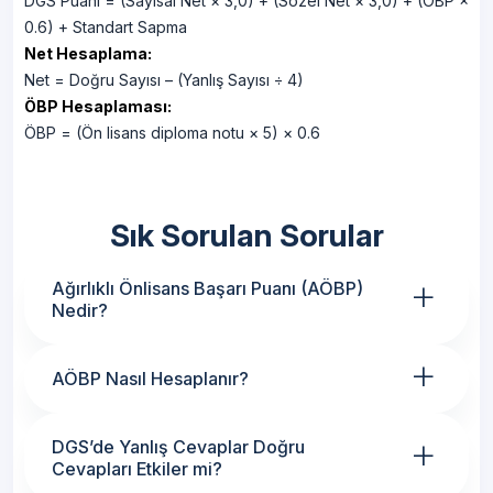
DGS Puanı = (Sayısal Net × 3,0) + (Sözel Net × 3,0) + (ÖBP ×
0.6) + Standart Sapma
Net Hesaplama:
Net = Doğru Sayısı – (Yanlış Sayısı ÷ 4)
ÖBP Hesaplaması:
ÖBP = (Ön lisans diploma notu × 5) × 0.6
Sık Sorulan Sorular
+
Ağırlıklı Önlisans Başarı Puanı (AÖBP)
Nedir?
+
AÖBP Nasıl Hesaplanır?
+
DGS’de Yanlış Cevaplar Doğru
Cevapları Etkiler mi?