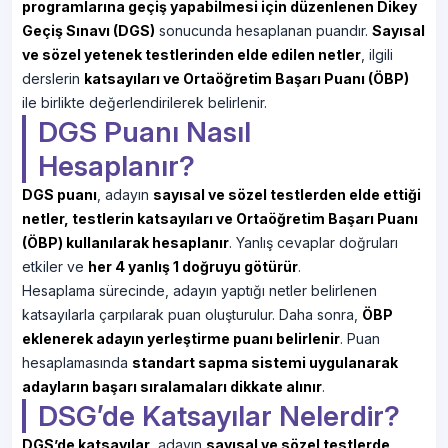
programlarına geçiş yapabilmesi için düzenlenen Dikey
Geçiş Sınavı (DGS)
sonucunda hesaplanan puandır.
Sayısal
ve sözel yetenek testlerinden elde edilen netler
, ilgili
derslerin
katsayıları ve Ortaöğretim Başarı Puanı (ÖBP)
ile birlikte değerlendirilerek belirlenir.
DGS Puanı Nasıl
Hesaplanır?
DGS puanı
, adayın
sayısal ve sözel testlerden elde ettiği
netler, testlerin katsayıları ve Ortaöğretim Başarı Puanı
(ÖBP) kullanılarak hesaplanır
. Yanlış cevaplar doğruları
etkiler ve
her 4 yanlış 1 doğruyu götürür
.
Hesaplama sürecinde, adayın yaptığı netler belirlenen
katsayılarla çarpılarak puan oluşturulur. Daha sonra,
ÖBP
eklenerek adayın yerleştirme puanı belirlenir
. Puan
hesaplamasında
standart sapma sistemi uygulanarak
adayların başarı sıralamaları dikkate alınır
.
DSG’de Katsayılar Nelerdir?
DGS’de katsayılar
, adayın
sayısal ve sözel testlerde