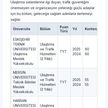
Ulaştırma sistemlerine ilgi duyan, trafik güvenliğini
önemseyen ve organizasyon yeteneği güçlü adaylar
için bu bölüm, geleceğe sağlam adımlarla ilerlemeyi
sağlar.
Puan
Üniversite
Bölüm
Yıl
Kontenjan
Türü
ESKİŞEHİR
TEKNİK
Ulaştırma
ÜNİVERSİTESİ
ve Trafik
2025
60
TYT
Ulaştırma
Hizmetleri
2024
60
Meslek
(2 Yıllık)
Yüksekokulu
MERSİN
Ulaştırma
ÜNİVERSİTESİ
ve Trafik
2025
55
Teknik Bilimler
TYT
Hizmetleri
2024
55
Meslek
(2 Yıllık)
Yüksekokulu
HARRAN
ÜNİVERSİTESİ
Ulaştırma