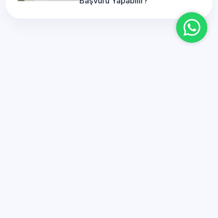
Başvuru Yapabilir?
Mobil Uygulamamız
Çok Yakında!
Başarıya giden yol artık
cebinizde her zaman sizinle!