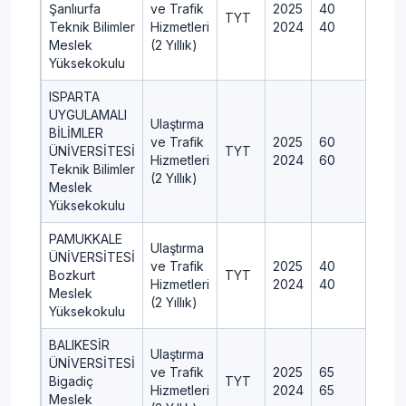
Şanlıurfa
ve Trafik
2025
40
TYT
Teknik Bilimler
Hizmetleri
2024
40
Meslek
(2 Yıllık)
Yüksekokulu
ISPARTA
UYGULAMALI
Ulaştırma
BİLİMLER
ve Trafik
2025
60
ÜNİVERSİTESİ
TYT
Hizmetleri
2024
60
Teknik Bilimler
(2 Yıllık)
Meslek
Yüksekokulu
PAMUKKALE
Ulaştırma
ÜNİVERSİTESİ
ve Trafik
2025
40
4
Bozkurt
TYT
Hizmetleri
2024
40
Meslek
(2 Yıllık)
Yüksekokulu
BALIKESİR
Ulaştırma
ÜNİVERSİTESİ
ve Trafik
2025
65
Bigadiç
TYT
Hizmetleri
2024
65
Meslek