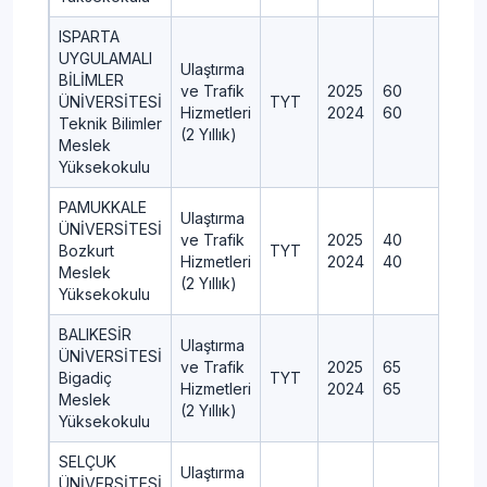
ISPARTA
UYGULAMALI
Ulaştırma
BİLİMLER
ve Trafik
2025
60
ÜNİVERSİTESİ
TYT
Hizmetleri
2024
60
Teknik Bilimler
(2 Yıllık)
Meslek
Yüksekokulu
PAMUKKALE
Ulaştırma
ÜNİVERSİTESİ
ve Trafik
2025
40
4
Bozkurt
TYT
Hizmetleri
2024
40
Meslek
(2 Yıllık)
Yüksekokulu
BALIKESİR
Ulaştırma
ÜNİVERSİTESİ
ve Trafik
2025
65
Bigadiç
TYT
Hizmetleri
2024
65
Meslek
(2 Yıllık)
Yüksekokulu
SELÇUK
Ulaştırma
ÜNİVERSİTESİ