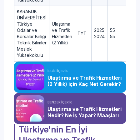
KARABÜK
ÜNİVERSİTESİ
Türkiye
Ulaştırma
Odalar ve
ve Trafik
2025
55
TYT
Borsalar Birliği
Hizmetleri
2024
55
Teknik Bilimler
(2 Yıllık)
Meslek
Yüksekokulu
İLGİLİ İÇERİK
Ulaştırma ve Trafik Hizmetleri
(2 Yıllık) için Kaç Net Gerekir?
BENZER İÇERİK
Ulaştırma ve Trafik Hizmetleri
Nedir? Ne İş Yapar? Maaşları
Türkiye'nin En İyi