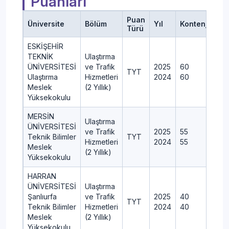
Puanları
Puan
Üniversite
Bölüm
Yıl
Kontenjan
Türü
ESKİŞEHİR
TEKNİK
Ulaştırma
ÜNİVERSİTESİ
ve Trafik
2025
60
TYT
Ulaştırma
Hizmetleri
2024
60
Meslek
(2 Yıllık)
Yüksekokulu
MERSİN
Ulaştırma
ÜNİVERSİTESİ
ve Trafik
2025
55
Teknik Bilimler
TYT
Hizmetleri
2024
55
Meslek
(2 Yıllık)
Yüksekokulu
HARRAN
ÜNİVERSİTESİ
Ulaştırma
Şanlıurfa
ve Trafik
2025
40
TYT
Teknik Bilimler
Hizmetleri
2024
40
Meslek
(2 Yıllık)
Yüksekokulu