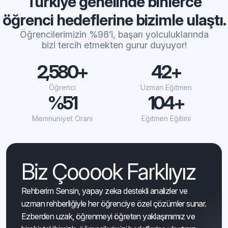
Türkiye genelinde binlerce
öğrenci
hedeflerine bizimle ulaştı.
Öğrencilerimizin %98’i, başarı yolculuklarında
bizi tercih etmekten gurur duyuyor!
2,980+
48+
Öğrenci
Uzman Eğitmen
%59
120+
Memnuniyet Oranı
Eğitmen Eğitimi
Biz Çooook Farklıyız
Rehberim Sensin, yapay zeka destekli analizler ve
uzman rehberliğiyle her öğrenciye özel çözümler sunar.
Ezberden uzak, öğrenmeyi öğreten yaklaşımımız ve