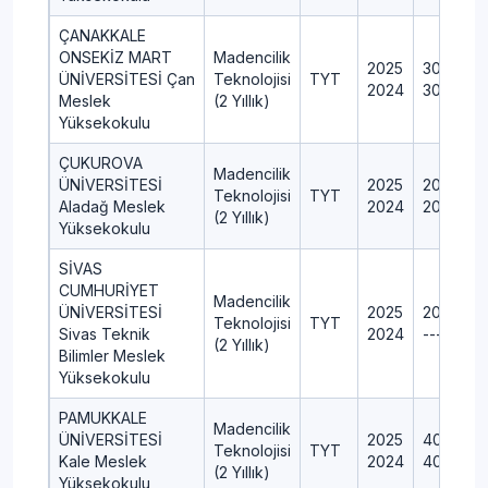
ÇANAKKALE
ONSEKİZ MART
Madencilik
2025
30
ÜNİVERSİTESİ Çan
Teknolojisi
TYT
2024
30
Meslek
(2 Yıllık)
Yüksekokulu
ÇUKUROVA
Madencilik
ÜNİVERSİTESİ
2025
20
Teknolojisi
TYT
Aladağ Meslek
2024
20
(2 Yıllık)
Yüksekokulu
SİVAS
CUMHURİYET
Madencilik
ÜNİVERSİTESİ
2025
20
Teknolojisi
TYT
Sivas Teknik
2024
---
(2 Yıllık)
Bilimler Meslek
Yüksekokulu
PAMUKKALE
Madencilik
ÜNİVERSİTESİ
2025
40
Teknolojisi
TYT
Kale Meslek
2024
40
(2 Yıllık)
Yüksekokulu