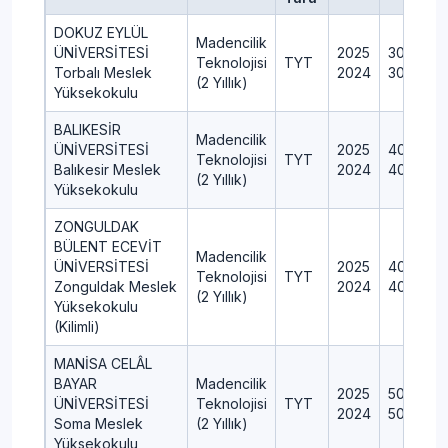
DOKUZ EYLÜL
Madencilik
ÜNİVERSİTESİ
2025
30
Teknolojisi
TYT
Torbalı Meslek
2024
30
(2 Yıllık)
Yüksekokulu
BALIKESİR
Madencilik
ÜNİVERSİTESİ
2025
40
Teknolojisi
TYT
Balıkesir Meslek
2024
40
(2 Yıllık)
Yüksekokulu
ZONGULDAK
BÜLENT ECEVİT
Madencilik
ÜNİVERSİTESİ
2025
40
Teknolojisi
TYT
Zonguldak Meslek
2024
40
(2 Yıllık)
Yüksekokulu
(Kilimli)
MANİSA CELÂL
BAYAR
Madencilik
2025
50
ÜNİVERSİTESİ
Teknolojisi
TYT
2024
50
Soma Meslek
(2 Yıllık)
Yüksekokulu