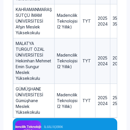
KAHRAMANMARAŞ
SÜTÇÜ İMAM
Madencilik
2025
35
ÜNİVERSİTESİ
Teknolojisi
TYT
2024
35
Afşin Meslek
(2 Yıllık)
Yüksekokulu
MALATYA
TURGUT ÖZAL
ÜNİVERSİTESİ
Madencilik
2025
20
Hekimhan Mehmet
Teknolojisi
TYT
2024
20
Emin Sungur
(2 Yıllık)
Meslek
Yüksekokulu
GÜMÜŞHANE
ÜNİVERSİTESİ
Madencilik
2025
25
Gümüşhane
Teknolojisi
TYT
2024
25
Meslek
(2 Yıllık)
Yüksekokulu
İLGİLİ İÇERİK