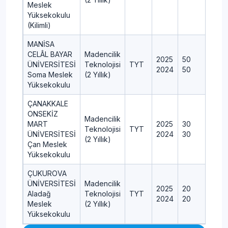
Meslek
Yüksekokulu
(Kilimli)
MANİSA
CELÂL BAYAR
Madencilik
2025
50
ÜNİVERSİTESİ
Teknolojisi
TYT
2024
50
Soma Meslek
(2 Yıllık)
Yüksekokulu
ÇANAKKALE
ONSEKİZ
Madencilik
MART
2025
30
Teknolojisi
TYT
ÜNİVERSİTESİ
2024
30
(2 Yıllık)
Çan Meslek
Yüksekokulu
ÇUKUROVA
ÜNİVERSİTESİ
Madencilik
2025
20
Aladağ
Teknolojisi
TYT
2024
20
Meslek
(2 Yıllık)
Yüksekokulu