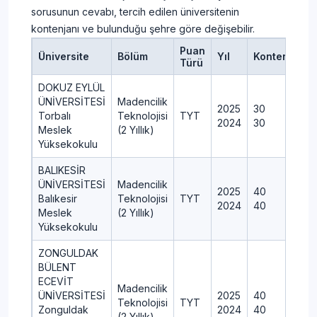
sorusunun cevabı, tercih edilen üniversitenin
kontenjanı ve bulunduğu şehre göre değişebilir.
Puan
Üniversite
Bölüm
Yıl
Kontenjan
Türü
DOKUZ EYLÜL
ÜNİVERSİTESİ
Madencilik
2025
30
Torbalı
Teknolojisi
TYT
2024
30
Meslek
(2 Yıllık)
Yüksekokulu
BALIKESİR
ÜNİVERSİTESİ
Madencilik
2025
40
Balıkesir
Teknolojisi
TYT
2024
40
Meslek
(2 Yıllık)
Yüksekokulu
ZONGULDAK
BÜLENT
ECEVİT
Madencilik
ÜNİVERSİTESİ
2025
40
Teknolojisi
TYT
Zonguldak
2024
40
(2 Yıllık)