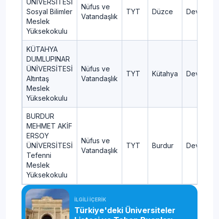
ÜNİVERSİTESİ
Nüfus ve
Sosyal Bilimler
TYT
Düzce
Devlet
Vatandaşlık
Meslek
Yüksekokulu
KÜTAHYA
DUMLUPINAR
ÜNİVERSİTESİ
Nüfus ve
TYT
Kütahya
Devlet
Altıntaş
Vatandaşlık
Meslek
Yüksekokulu
BURDUR
MEHMET AKİF
ERSOY
Nüfus ve
ÜNİVERSİTESİ
TYT
Burdur
Devlet
Vatandaşlık
Tefenni
Meslek
Yüksekokulu
İLGİLİ İÇERİK
Türkiye'deki Üniversiteler