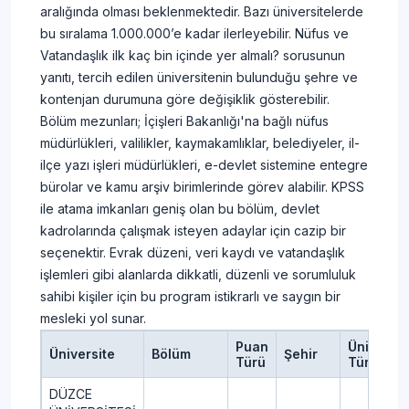
aralığında olması beklenmektedir. Bazı üniversitelerde
bu sıralama 1.000.000’e kadar ilerleyebilir. Nüfus ve
Vatandaşlık ilk kaç bin içinde yer almalı? sorusunun
yanıtı, tercih edilen üniversitenin bulunduğu şehre ve
kontenjan durumuna göre değişiklik gösterebilir.
Bölüm mezunları; İçişleri Bakanlığı'na bağlı nüfus
müdürlükleri, valilikler, kaymakamlıklar, belediyeler, il-
ilçe yazı işleri müdürlükleri, e-devlet sistemine entegre
bürolar ve kamu arşiv birimlerinde görev alabilir. KPSS
ile atama imkanları geniş olan bu bölüm, devlet
kadrolarında çalışmak isteyen adaylar için cazip bir
seçenektir. Evrak düzeni, veri kaydı ve vatandaşlık
işlemleri gibi alanlarda dikkatli, düzenli ve sorumluluk
sahibi kişiler için bu program istikrarlı ve saygın bir
mesleki yol sunar.
Puan
Üniversit
Üniversite
Bölüm
Şehir
Türü
Türü
DÜZCE