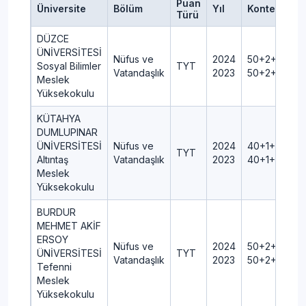
Puan
Üniversite
Bölüm
Yıl
Kontenjan
Türü
DÜZCE
ÜNİVERSİTESİ
Nüfus ve
2024
50+2+0+2+
Sosyal Bilimler
TYT
Vatandaşlık
2023
50+2+0+2+
Meslek
Yüksekokulu
KÜTAHYA
DUMLUPINAR
ÜNİVERSİTESİ
Nüfus ve
2024
40+1+0+1+0
TYT
Altıntaş
Vatandaşlık
2023
40+1+0+1+0
Meslek
Yüksekokulu
BURDUR
MEHMET AKİF
ERSOY
Nüfus ve
2024
50+2+0+2+
ÜNİVERSİTESİ
TYT
Vatandaşlık
2023
50+2+0+2+
Tefenni
Meslek
Yüksekokulu