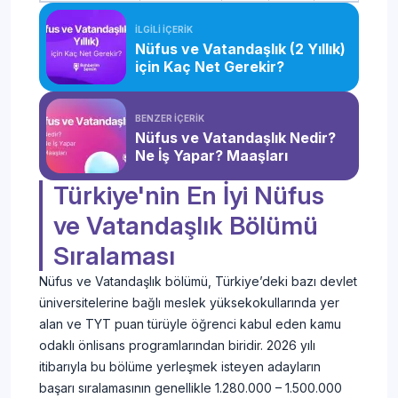
İLGİLİ İÇERİK
Nüfus ve Vatandaşlık (2 Yıllık)
için Kaç Net Gerekir?
BENZER İÇERİK
Nüfus ve Vatandaşlık Nedir?
Ne İş Yapar? Maaşları
Türkiye'nin En İyi Nüfus
ve Vatandaşlık Bölümü
Sıralaması
Nüfus ve Vatandaşlık bölümü, Türkiye’deki bazı devlet
üniversitelerine bağlı meslek yüksekokullarında yer
alan ve TYT puan türüyle öğrenci kabul eden kamu
odaklı önlisans programlarından biridir. 2026 yılı
itibarıyla bu bölüme yerleşmek isteyen adayların
başarı sıralamasının genellikle 1.280.000 – 1.500.000