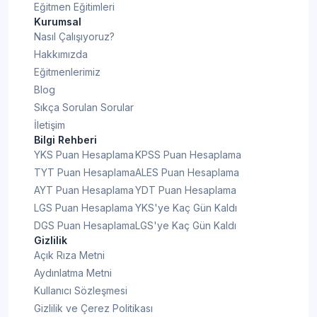
Eğitmen Eğitimleri
Kurumsal
Nasıl Çalışıyoruz?
Hakkımızda
Eğitmenlerimiz
Blog
Sıkça Sorulan Sorular
İletişim
Bilgi Rehberi
YKS Puan Hesaplama
KPSS Puan Hesaplama
TYT Puan Hesaplama
ALES Puan Hesaplama
AYT Puan Hesaplama
YDT Puan Hesaplama
LGS Puan Hesaplama
YKS'ye Kaç Gün Kaldı
DGS Puan Hesaplama
LGS'ye Kaç Gün Kaldı
Gizlilik
Açık Rıza Metni
Aydınlatma Metni
Kullanıcı Sözleşmesi
Gizlilik ve Çerez Politikası