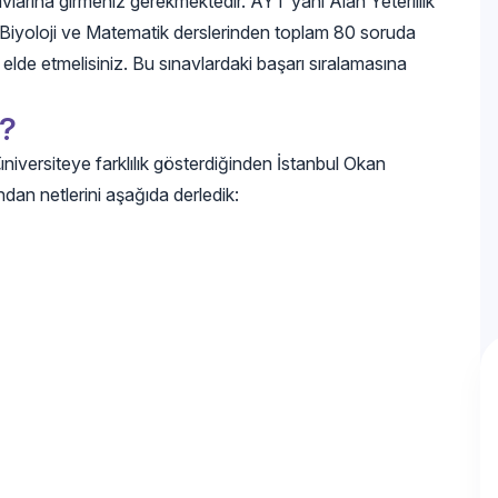
arına girmeniz gerekmektedir. AYT yani Alan Yeterlilik
 Biyoloji ve Matematik derslerinden toplam 80 soruda
 elde etmelisiniz. Bu sınavlardaki başarı sıralamasına
ı?
üniversiteye farklılık gösterdiğinden İstanbul Okan
ndan netlerini aşağıda derledik: