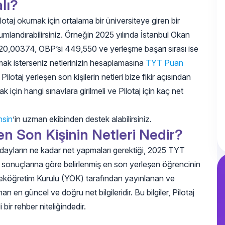
lı?
lotaj okumak için ortalama bir üniversiteye giren bir
mlandırabilirsiniz. Örneğin 2025 yılında İstanbul Okan
 520,00374, OBP’si 449,550 ve yerleşme başarı sırası ise
rmak isterseniz netlerinizin hesaplamasına
TYT Puan
ilotaj yerleşen son kişilerin netleri bize fikir açısından
k için hangi sınavlara girilmeli ve Pilotaj için kaç net
nsin
’in uzman ekibinden destek alabilirsiniz.
en Son Kişinin Netleri Nedir?
 adayların ne kadar net yapmaları gerektiği, 2025 TYT
ri) sonuçlarına göre belirlenmiş en son yerleşen öğrencinin
ükseköğretim Kurulu (YÖK) tarafından yayınlanan ve
n güncel ve doğru net bilgileridir. Bu bilgiler, Pilotaj
ir rehber niteliğindedir.