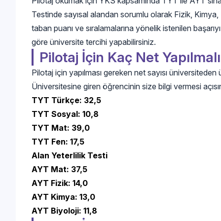
Pilotaj okumak için YKS kapsamında TYT ile AYT sınavl
Testinde sayısal alandan sorumlu olarak Fizik, Kimya,
taban puanı ve sıralamalarına yönelik istenilen başarıyı
göre üniversite tercihi yapabilirsiniz.
Pilotaj İçin Kaç Net Yapılmal
Pilotaj için yapılması gereken net sayısı üniversiteden 
Üniversitesine giren öğrencinin size bilgi vermesi açısı
TYT Türkçe: 32,5
TYT Sosyal: 10,8
TYT Mat: 39,0
TYT Fen: 17,5
Alan Yeterlilik Testi
AYT Mat: 37,5
AYT Fizik: 14,0
AYT Kimya: 13,0
AYT Biyoloji: 11,8