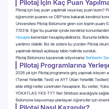
Pilotaj İçin Kaç Puan Yapılma
Pilotaj için kaç puan yapılmalı veya kaç puan lazım? Pi
öğrencinin puanını ve OBP’sine bakarak kendinizi konu
Üniversitesi Pilotaj Bölümüne giren son kişinin puanı
7.153’tir. Eğer bu puanlar içinde kendinizi konumlandı
Hesapla
kısmından hesaplayabilirsiniz. Bununla birlikte P
yardımcı olabilir. Biz de sizlere bu yüzden Pilotaj okuma
yapılmalı detaylı açıklayıp tablo halinde sunduk.
Pilotaj Bölümünü kazanmak istiyorsanız
Rehberim Se
Pilotaj Programlarına Yerleş
2026 yılı için Pilotaj programına giriş yapmak isteyen
(Temel Yeterlilik Testi) ve AYT (Alan Yeterlilik Testle
elde ettiği netler üzerinden hesaplanır. Bu veriler, Y
YÖKATLAS YKS-TYT Net Sihirbazı aracılığıyla sağlanan e
Bölümüne başvurmayı planlayan öğrenciler için önemli b
Pilotaj Nasıl Kazanılır?