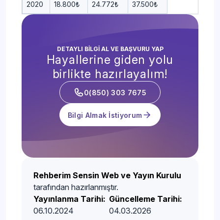
2020
18.800₺
24.772₺
37.500₺
DETAYLI BİLGİ AL VE BAŞVURU YAP
Hayallerine giden yolu
birlikte hazırlayalım!
0(850) 303 7675
Bilgi Almak İstiyorum
Rehberim Sensin Web ve Yayın Kurulu
tarafından hazırlanmıştır.
Yayınlanma Tarihi:
Güncelleme Tarihi:
06.10.2024
04.03.2026