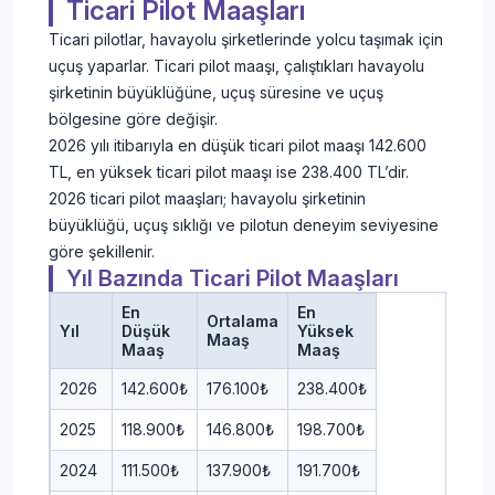
Ticari Pilot Maaşları
Ticari pilotlar, havayolu şirketlerinde yolcu taşımak için
uçuş yaparlar. Ticari pilot maaşı, çalıştıkları havayolu
şirketinin büyüklüğüne, uçuş süresine ve uçuş
bölgesine göre değişir.
2026 yılı itibarıyla en düşük ticari pilot maaşı 142.600
TL, en yüksek ticari pilot maaşı ise 238.400 TL’dir.
2026 ticari pilot maaşları; havayolu şirketinin
büyüklüğü, uçuş sıklığı ve pilotun deneyim seviyesine
göre şekillenir.
Yıl Bazında Ticari Pilot Maaşları
En
En
Ortalama
Yıl
Düşük
Yüksek
Maaş
Maaş
Maaş
2026
142.600₺
176.100₺
238.400₺
2025
118.900₺
146.800₺
198.700₺
2024
111.500₺
137.900₺
191.700₺