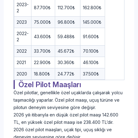
2023-
87.700₺
112.700₺
162.800₺
2
2023
75.000₺
96.800₺
145.000₺
2022-
43.600₺
59.488₺
91.600₺
2
2022
33.700₺
45.672₺
70.100₺
2021
22.900₺
30.360₺
46.100₺
2020
18.800₺
24.772₺
37.500₺
Özel Pilot Maaşları
Özel pilotlar, genellikle özel uçaklarda çalışarak yolcu
taşımacılığı yaparlar. Özel pilot maaşı, uçuş türüne ve
pilotun deneyim seviyesine göre değişir.
2026 yılı itibarıyla en düşük özel pilot maaşı 142.600
TL, en yüksek özel pilot maaşı ise 238.400 TL’dir.
2026 özel pilot maaşları, uçak tipi, uçuş sıklığı ve
deneyim seviyesine göre değişir.