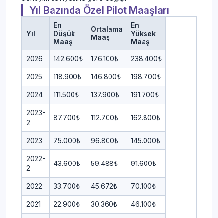
Yıl Bazında Özel Pilot Maaşları
En
En
Ortalama
Yıl
Düşük
Yüksek
Maaş
Maaş
Maaş
2026
142.600₺
176.100₺
238.400₺
2025
118.900₺
146.800₺
198.700₺
2024
111.500₺
137.900₺
191.700₺
2023-
87.700₺
112.700₺
162.800₺
2
2023
75.000₺
96.800₺
145.000₺
2022-
43.600₺
59.488₺
91.600₺
2
2022
33.700₺
45.672₺
70.100₺
2021
22.900₺
30.360₺
46.100₺