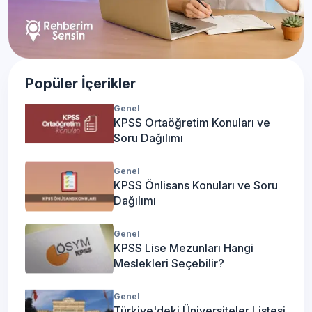
Popüler İçerikler
Genel
KPSS Ortaöğretim Konuları ve
Soru Dağılımı
Genel
KPSS Önlisans Konuları ve Soru
Dağılımı
Genel
KPSS Lise Mezunları Hangi
Meslekleri Seçebilir?
Genel
Türkiye'deki Üniversiteler Listesi