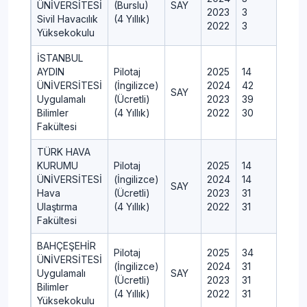
ÜNİVERSİTESİ
(Burslu)
SAY
2023
3
Sivil Havacılık
(4 Yıllık)
2022
3
Yüksekokulu
İSTANBUL
AYDIN
Pilotaj
2025
14
ÜNİVERSİTESİ
(İngilizce)
2024
42
SAY
Uygulamalı
(Ücretli)
2023
39
Bilimler
(4 Yıllık)
2022
30
Fakültesi
TÜRK HAVA
KURUMU
Pilotaj
2025
14
ÜNİVERSİTESİ
(İngilizce)
2024
14
SAY
Hava
(Ücretli)
2023
31
Ulaştırma
(4 Yıllık)
2022
31
Fakültesi
BAHÇEŞEHİR
Pilotaj
2025
34
ÜNİVERSİTESİ
(İngilizce)
2024
31
Uygulamalı
SAY
(Ücretli)
2023
31
Bilimler
(4 Yıllık)
2022
31
Yüksekokulu