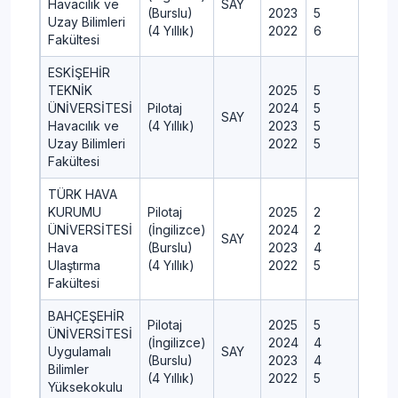
Havacılık ve
SAY
(Burslu)
2023
5
Uzay Bilimleri
(4 Yıllık)
2022
6
Fakültesi
ESKİŞEHİR
TEKNİK
2025
5
ÜNİVERSİTESİ
Pilotaj
2024
5
SAY
Havacılık ve
(4 Yıllık)
2023
5
Uzay Bilimleri
2022
5
Fakültesi
TÜRK HAVA
KURUMU
Pilotaj
2025
2
ÜNİVERSİTESİ
(İngilizce)
2024
2
SAY
Hava
(Burslu)
2023
4
Ulaştırma
(4 Yıllık)
2022
5
Fakültesi
BAHÇEŞEHİR
Pilotaj
2025
5
ÜNİVERSİTESİ
(İngilizce)
2024
4
Uygulamalı
SAY
(Burslu)
2023
4
Bilimler
(4 Yıllık)
2022
5
Yüksekokulu