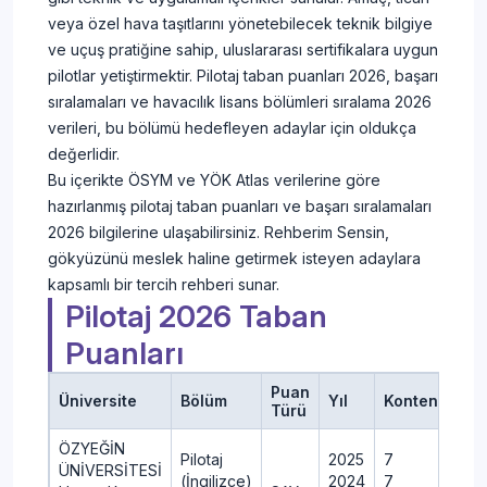
veya özel hava taşıtlarını yönetebilecek teknik bilgiye
ve uçuş pratiğine sahip, uluslararası sertifikalara uygun
pilotlar yetiştirmektir. Pilotaj taban puanları 2026, başarı
sıralamaları ve havacılık lisans bölümleri sıralama 2026
verileri, bu bölümü hedefleyen adaylar için oldukça
değerlidir.
Bu içerikte ÖSYM ve YÖK Atlas verilerine göre
hazırlanmış pilotaj taban puanları ve başarı sıralamaları
2026 bilgilerine ulaşabilirsiniz. Rehberim Sensin,
gökyüzünü meslek haline getirmek isteyen adaylara
kapsamlı bir tercih rehberi sunar.
Pilotaj 2026 Taban
Puanları
Puan
Üniversite
Bölüm
Yıl
Kontenjan
Türü
ÖZYEĞİN
Pilotaj
2025
7
ÜNİVERSİTESİ
(İngilizce)
2024
7