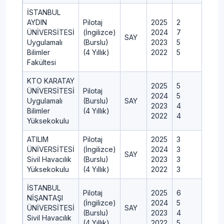
İSTANBUL
AYDIN
Pilotaj
2025
2
ÜNİVERSİTESİ
(İngilizce)
2024
7
SAY
Uygulamalı
(Burslu)
2023
5
Bilimler
(4 Yıllık)
2022
5
Fakültesi
KTO KARATAY
2025
5
ÜNİVERSİTESİ
Pilotaj
2024
5
Uygulamalı
(Burslu)
SAY
2023
4
Bilimler
(4 Yıllık)
2022
4
Yüksekokulu
ATILIM
Pilotaj
2025
3
ÜNİVERSİTESİ
(İngilizce)
2024
3
SAY
Sivil Havacılık
(Burslu)
2023
3
Yüksekokulu
(4 Yıllık)
2022
3
İSTANBUL
Pilotaj
2025
6
NİŞANTAŞI
(İngilizce)
2024
5
ÜNİVERSİTESİ
SAY
(Burslu)
2023
4
Sivil Havacılık
(4 Yıllık)
2022
5