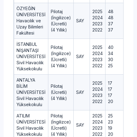
ÖZYEĞİN
Pilotaj
2025
48
ÜNİVERSİTESİ
(İngilizce)
2024
48
Havacılık ve
SAY
(Ücretli)
2023
37
Uzay Bilimleri
(4 Yıllık)
2022
37
Fakültesi
İSTANBUL
Pilotaj
2025
40
NİŞANTAŞI
(İngilizce)
2024
34
ÜNİVERSİTESİ
SAY
(Ücretli)
2023
30
Sivil Havacılık
(4 Yıllık)
2022
25
Yüksekokulu
ANTALYA
2025
17
BİLİM
Pilotaj
2024
17
ÜNİVERSİTESİ
(Ücretli)
SAY
2023
17
Sivil Havacılık
(4 Yıllık)
2022
20
Yüksekokulu
ATILIM
Pilotaj
2025
25
ÜNİVERSİTESİ
(İngilizce)
2024
23
SAY
Sivil Havacılık
(Ücretli)
2023
19
Yüksekokulu
(4 Yıllık)
2022
20