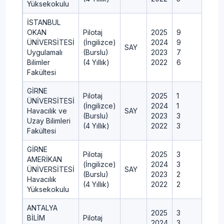
Yüksekokulu
İSTANBUL
OKAN
Pilotaj
2025
9
ÜNİVERSİTESİ
(İngilizce)
2024
9
1
SAY
Uygulamalı
(Burslu)
2023
7
Bilimler
(4 Yıllık)
2022
6
Fakültesi
GİRNE
Pilotaj
2025
1
1
ÜNİVERSİTESİ
(İngilizce)
2024
1
1
Havacılık ve
SAY
(Burslu)
2023
3
Uzay Bilimleri
(4 Yıllık)
2022
3
Fakültesi
GİRNE
Pilotaj
2025
3
AMERİKAN
(İngilizce)
2024
3
ÜNİVERSİTESİ
SAY
(Burslu)
2023
2
Havacılık
(4 Yıllık)
2022
2
Yüksekokulu
ANTALYA
2025
3
BİLİM
Pilotaj
2024
3