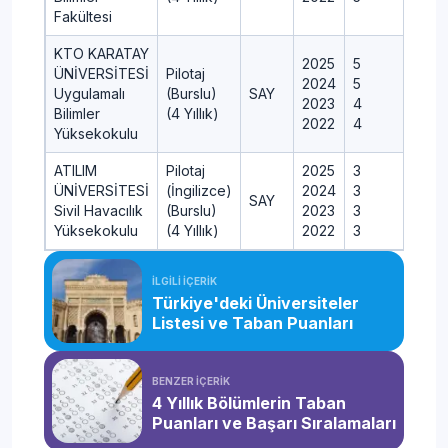
Fakültesi
KTO KARATAY
2025
5
ÜNİVERSİTESİ
Pilotaj
2024
5
Uygulamalı
(Burslu)
SAY
2023
4
Bilimler
(4 Yıllık)
2022
4
Yüksekokulu
ATILIM
Pilotaj
2025
3
ÜNİVERSİTESİ
(İngilizce)
2024
3
SAY
Sivil Havacılık
(Burslu)
2023
3
Yüksekokulu
(4 Yıllık)
2022
3
İLGİLİ İÇERİK
Türkiye'deki Üniversiteler
Listesi ve Taban Puanları
BENZER İÇERİK
4 Yıllık Bölümlerin Taban
Puanları ve Başarı Sıralamaları