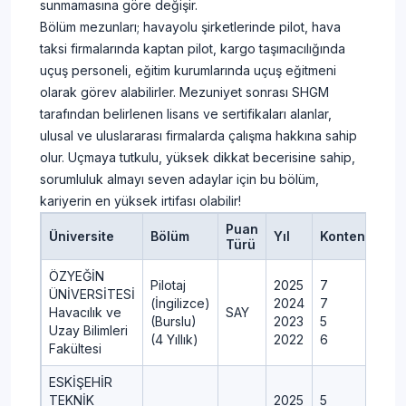
sunmamasına göre değişir.
Bölüm mezunları; havayolu şirketlerinde pilot, hava
taksi firmalarında kaptan pilot, kargo taşımacılığında
uçuş personeli, eğitim kurumlarında uçuş eğitmeni
olarak görev alabilirler. Mezuniyet sonrası SHGM
tarafından belirlenen lisans ve sertifikaları alanlar,
ulusal ve uluslararası firmalarda çalışma hakkına sahip
olur. Uçmaya tutkulu, yüksek dikkat becerisine sahip,
sorumluluk almayı seven adaylar için bu bölüm,
kariyerin en yüksek irtifası olabilir!
Puan
Üniversite
Bölüm
Yıl
Kontenjan
Türü
ÖZYEĞİN
Pilotaj
2025
7
ÜNİVERSİTESİ
(İngilizce)
2024
7
Havacılık ve
SAY
(Burslu)
2023
5
Uzay Bilimleri
(4 Yıllık)
2022
6
Fakültesi
ESKİŞEHİR
TEKNİK
2025
5