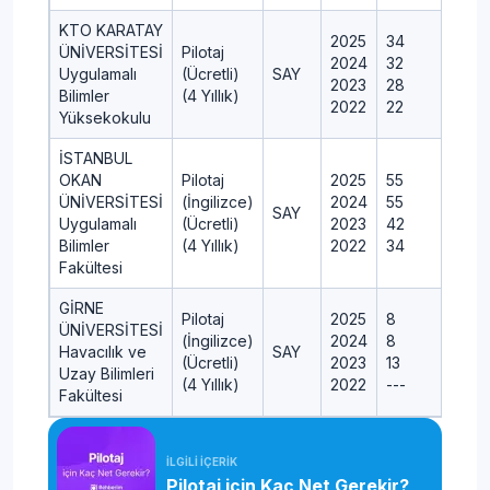
KTO KARATAY
2025
34
ÜNİVERSİTESİ
Pilotaj
2024
32
Uygulamalı
(Ücretli)
SAY
2023
28
Bilimler
(4 Yıllık)
2022
22
Yüksekokulu
İSTANBUL
OKAN
Pilotaj
2025
55
ÜNİVERSİTESİ
(İngilizce)
2024
55
SAY
Uygulamalı
(Ücretli)
2023
42
Bilimler
(4 Yıllık)
2022
34
Fakültesi
GİRNE
Pilotaj
2025
8
ÜNİVERSİTESİ
(İngilizce)
2024
8
Havacılık ve
SAY
(Ücretli)
2023
13
Uzay Bilimleri
(4 Yıllık)
2022
---
-
Fakültesi
İLGİLİ İÇERİK
Pilotaj için Kaç Net Gerekir?