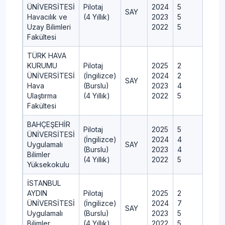
ÜNİVERSİTESİ
Pilotaj
2024
5
SAY
Havacılık ve
(4 Yıllık)
2023
5
Uzay Bilimleri
2022
5
Fakültesi
TÜRK HAVA
KURUMU
Pilotaj
2025
2
ÜNİVERSİTESİ
(İngilizce)
2024
2
SAY
Hava
(Burslu)
2023
4
Ulaştırma
(4 Yıllık)
2022
5
Fakültesi
BAHÇEŞEHİR
Pilotaj
2025
5
ÜNİVERSİTESİ
(İngilizce)
2024
4
Uygulamalı
SAY
(Burslu)
2023
4
Bilimler
(4 Yıllık)
2022
5
Yüksekokulu
İSTANBUL
AYDIN
Pilotaj
2025
2
ÜNİVERSİTESİ
(İngilizce)
2024
7
SAY
Uygulamalı
(Burslu)
2023
5
Bilimler
(4 Yıllık)
2022
5