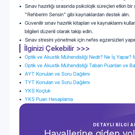
Sınav hazırlığı sırasında psikolojik süreçleri etkin 
"Rehberim Sensin" gibi kaynaklardan destek alın.
Güvenilir sınav hazırlık kitapları ve kaynaklarını kullan
bilgileri düzenli olarak takip edin.
Sınav stresini yönetmek için nefes egzersizleri yapın v
İlginizi Çekebilir >>>
Optik ve Akustik Mühendisliği Nedir? Ne İş Yapar? 
Optik ve Akustik Mühendisliği Taban Puanları ve Baş
AYT Konuları ve Soru Dağılımı
TYT Konuları ve Soru Dağılımı
YKS Koçluk
YKS Puan Hesaplama
DETAYLI BİLGİ 
Hayallerine giden yol