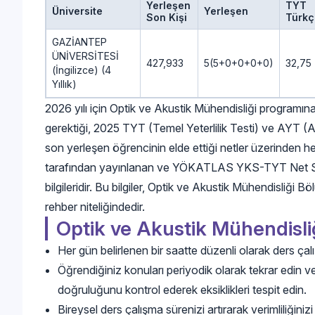
Yerleşen
TYT
Üniversite
Yerleşen
Son Kişi
Türkç
GAZİANTEP
ÜNİVERSİTESİ
427,933
5(5+0+0+0+0)
32,75
(İngilizce) (4
Yıllık)
2026 yılı için Optik ve Akustik Mühendisliği programın
gerektiği, 2025 TYT (Temel Yeterlilik Testi) ve AYT (Ala
son yerleşen öğrencinin elde ettiği netler üzerinden h
tarafından yayınlanan ve YÖKATLAS YKS-TYT Net Sihi
bilgileridir. Bu bilgiler, Optik ve Akustik Mühendisliği
rehber niteliğindedir.
Optik ve Akustik Mühendisliğ
Her gün belirlenen bir saatte düzenli olarak ders çalı
Öğrendiğiniz konuları periyodik olarak tekrar edin v
doğruluğunu kontrol ederek eksiklikleri tespit edin.
Bireysel ders çalışma sürenizi artırarak verimliliğinizi