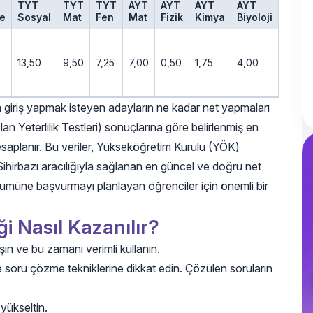
TYT
TYT
TYT
AYT
AYT
AYT
AYT
e
Sosyal
Mat
Fen
Mat
Fizik
Kimya
Biyoloji
13,50
9,50
7,25
7,00
0,50
1,75
4,00
a giriş yapmak isteyen adayların ne kadar net yapmaları
n Yeterlilik Testleri) sonuçlarına göre belirlenmiş en
esaplanır. Bu veriler, Yükseköğretim Kurulu (YÖK)
rbazı aracılığıyla sağlanan en güncel ve doğru net
 Bölümüne başvurmayı planlayan öğrenciler için önemli bir
i Nasıl Kazanılır?
şın ve bu zamanı verimli kullanın.
e soru çözme tekniklerine dikkat edin. Çözülen soruların
 yükseltin.