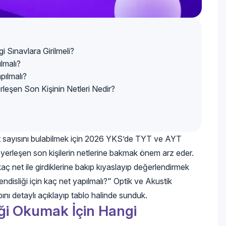
 Sınavlara Girilmeli?
lmalı?
pılmalı?
leşen Son Kişinin Netleri Nedir?
t sayısını bulabilmek için 2026 YKS’de TYT ve AYT
erleşen son kişilerin netlerine bakmak önem arz eder.
ç net ile girdiklerine bakıp kıyaslayıp değerlendirmek
ndisliği için kaç net yapılmalı?" Optik ve Akustik
bını detaylı açıklayıp tablo halinde sunduk.
ği Okumak İçin Hangi