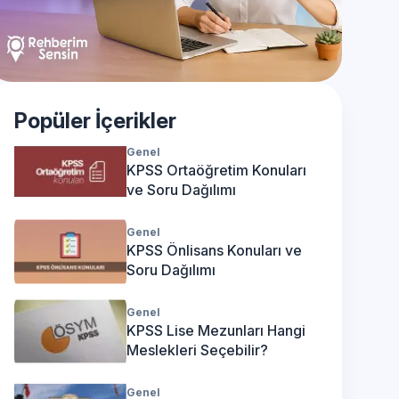
Popüler İçerikler
Genel
KPSS Ortaöğretim Konuları
ve Soru Dağılımı
Genel
KPSS Önlisans Konuları ve
Soru Dağılımı
Genel
KPSS Lise Mezunları Hangi
Meslekleri Seçebilir?
Genel