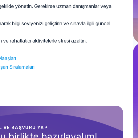
bir şekilde yönetin. Gerekirse uzman danışmanlar veya
arak bilgi seviyenizi geliştirin ve sınavla ilgili güncel
e rahatlatıcı aktivitelerle stresi azaltın.
Maaşları
arı Sıralamaları
AL VE BAŞVURU YAP
u birlikte hazırlayalım!