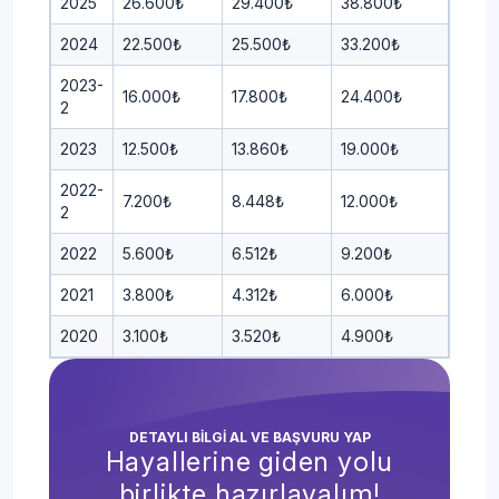
2025
26.600₺
29.400₺
38.800₺
2024
22.500₺
25.500₺
33.200₺
2023-
16.000₺
17.800₺
24.400₺
2
2023
12.500₺
13.860₺
19.000₺
2022-
7.200₺
8.448₺
12.000₺
2
2022
5.600₺
6.512₺
9.200₺
2021
3.800₺
4.312₺
6.000₺
2020
3.100₺
3.520₺
4.900₺
DETAYLI BİLGİ AL VE BAŞVURU YAP
Hayallerine giden yolu
birlikte hazırlayalım!