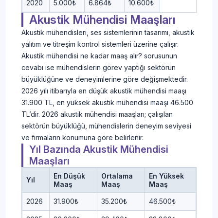
2020
5.000₺
6.864₺
10.600₺
Akustik Mühendisi Maaşları
Akustik mühendisleri, ses sistemlerinin tasarımı, akustik
yalıtım ve titreşim kontrol sistemleri üzerine çalışır.
Akustik mühendisi ne kadar maaş alır? sorusunun
cevabı ise mühendislerin görev yaptığı sektörün
büyüklüğüne ve deneyimlerine göre değişmektedir.
2026 yılı itibarıyla en düşük akustik mühendisi maaşı
31.900 TL, en yüksek akustik mühendisi maaşı 46.500
TL’dir. 2026 akustik mühendisi maaşları; çalışılan
sektörün büyüklüğü, mühendislerin deneyim seviyesi
ve firmaların konumuna göre belirlenir.
Yıl Bazında Akustik Mühendisi
Maaşları
En Düşük
Ortalama
En Yüksek
Yıl
Maaş
Maaş
Maaş
2026
31.900₺
35.200₺
46.500₺