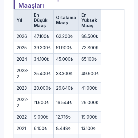
Maaşları
En
En
Ortalama
Yıl
Düşük
Yüksek
Maaş
Maaş
Maaş
2026
47.100₺
62.200₺
88.500₺
2025
39.300₺
51.900₺
73.800₺
2024
34.100₺
45.000₺
65.100₺
2023-
25.400₺
33.300₺
49.600₺
2
2023
20.000₺
26.840₺
41.000₺
2022-
11.600₺
16.544₺
26.000₺
2
2022
9.000₺
12.716₺
19.900₺
2021
6.100₺
8.448₺
13.100₺