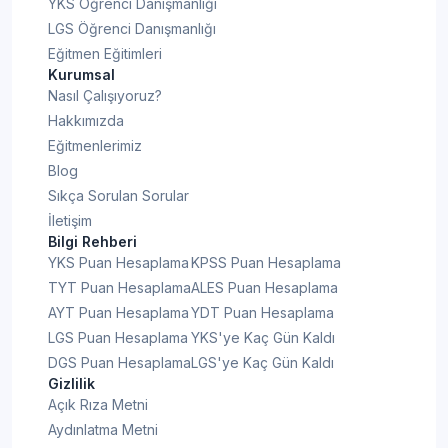
YKS Öğrenci Danışmanlığı
LGS Öğrenci Danışmanlığı
Eğitmen Eğitimleri
Kurumsal
Nasıl Çalışıyoruz?
Hakkımızda
Eğitmenlerimiz
Blog
Sıkça Sorulan Sorular
İletişim
Bilgi Rehberi
YKS Puan Hesaplama
KPSS Puan Hesaplama
TYT Puan Hesaplama
ALES Puan Hesaplama
AYT Puan Hesaplama
YDT Puan Hesaplama
LGS Puan Hesaplama
YKS'ye Kaç Gün Kaldı
DGS Puan Hesaplama
LGS'ye Kaç Gün Kaldı
Gizlilik
Açık Rıza Metni
Aydınlatma Metni