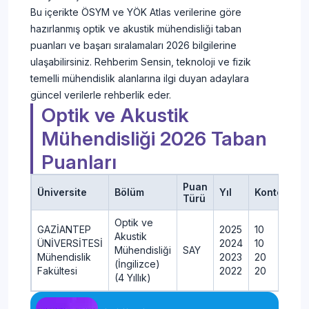
Bu içerikte ÖSYM ve YÖK Atlas verilerine göre
hazırlanmış optik ve akustik mühendisliği taban
puanları ve başarı sıralamaları 2026 bilgilerine
ulaşabilirsiniz. Rehberim Sensin, teknoloji ve fizik
temelli mühendislik alanlarına ilgi duyan adaylara
güncel verilerle rehberlik eder.
Optik ve Akustik
Mühendisliği 2026 Taban
Puanları
Puan
Üniversite
Bölüm
Yıl
Kontenjan
Türü
Optik ve
GAZİANTEP
2025
10
Akustik
ÜNİVERSİTESİ
2024
10
Mühendisliği
SAY
Mühendislik
2023
20
(İngilizce)
Fakültesi
2022
20
(4 Yıllık)