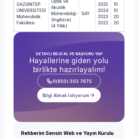
Optik ve
GAZİANTEP
2025
10
Akustik
ÜNİVERSİTESİ
2024
10
Mühendisliği
SAY
Mühendislik
2023
20
(İngilizce)
Fakültesi
2022
20
(4 Yıllık)
DETAYLI BİLGİ AL VE BAŞVURU YAP
Hayallerine giden yolu
birlikte hazırlayalım!
0(850) 303 7675
Bilgi Almak İstiyorum
Rehberim Sensin Web ve Yayın Kurulu