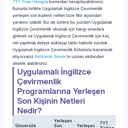
TYT Puan Hesapla
kısmından hesaplayabilirsiniz.
Bununla birlikte Uygulamalı İngilizce Çevirmenlik
yerleşen son kişilerin netleri bize fikir açısından
yardımcı olabilir. Biz de sizlere bu yüzden Uygulamalı
İngilizce Çevirmenlik okumak için hangi sınavlara
girilmeli ve Uygulamalı İngilizce Çevirmenlik için kaç
net yapılmalı detaylı açıklayıp tablo halinde sunduk.
Uygulamalı İngilizce Çevirmenlik Bölümünü kazanmak
istiyorsanız
Rehberim Sensin
’in uzman ekibinden
destek alabilirsiniz.
Uygulamalı İngilizce
Çevirmenlik
Programlarına Yerleşen
Son Kişinin Netleri
Nedir?
Yerleşen
TYT
TYT
Üniversite
Son
Yerleşen
Türkçe
Sosy