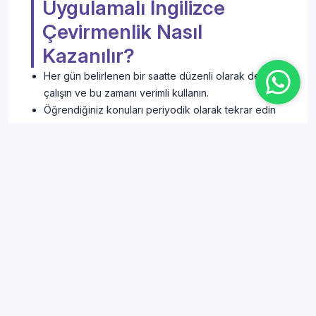
Uygulamalı İngilizce
Çevirmenlik Nasıl
Kazanılır?
Her gün belirlenen bir saatte düzenli olarak ders
çalışın ve bu zamanı verimli kullanın.
Öğrendiğiniz konuları periyodik olarak tekrar edin
ve soru çözme tekniklerine dikkat edin.
Çözdüğünüz soruların doğruluğunu kontrol ederek
eksiklikleri tespit edin.
Bireysel ders çalışma sürenizi artırarak verimliliğinizi
yükseltin.
Sınav hazırlığı sırasında psikolojik süreçleri etkin bir
şekilde yönetin. Gerekirse uzman danışmanlar veya
"Rehberim Sensin" gibi kaynaklardan destek alın.
Güvenilir sınav hazırlık kitapları ve kaynaklarını
kullanarak bilgi seviyenizi geliştirin ve sınavla ilgili
güncel bilgileri düzenli olarak takip edin.
Sınav stresini yönetmek için nefes egzersizleri