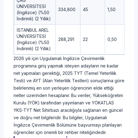
ÇAĞ
ÜNİVERSİTESİ
334,800
45
1,50
3,75
(İngilizce) (%50
İndirimli) (2 Yıllık)
İSTANBUL AREL
ÜNİVERSİTESİ
288,291
22
0,50
-1,50
(İngilizce) (%50
İndirimli) (2 Yıllık)
2026 yılı için Uygulamalı İngilizce Çevirmenlik
programına giriş yapmak isteyen adayların ne kadar
net yapmaları gerektiği, 2025 TYT (Temel Yeterlilik
Testi) ve AYT (Alan Yeterlilik Testleri) sonuçlarına göre
belirlenmiş en son yerleşen öğrencinin elde ettiği
netler üzerinden hesaplanır. Bu veriler, Yükseköğretim
Kurulu (YÖK) tarafından yayınlanan ve YÖKATLAS
YKS-TYT Net Sihirbazı aracılığıyla sağlanan en güncel
ve doğru net bilgileridir. Bu bilgiler, Uygulamalı
İngilizce Çevirmenlik Bölümüne başvurmayı planlayan
öğrenciler için önemli bir rehber niteliğindedir.