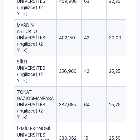
ÜNİVERSİTESİ
459,908
63
22,25
4,50
(İngilizce) (2
Yıllık)
MARDİN
ARTUKLU
ÜNİVERSİTESİ
402,150
42
30,00
8,00
(İngilizce) (2
Yıllık)
SİİRT
ÜNİVERSİTESİ
356,900
42
25,25
11,25
(İngilizce) (2
Yıllık)
TOKAT
GAZİOSMANPAŞA
ÜNİVERSİTESİ
382,655
64
25,75
9,75
(İngilizce) (2
Yıllık)
İZMİR EKONOMİ
ÜNİVERSİTESİ
388,062
15
25,50
11,00