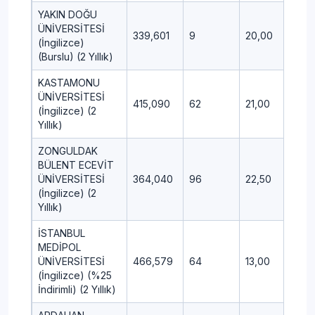
YAKIN DOĞU
ÜNİVERSİTESİ
339,601
9
20,00
10,5
(İngilizce)
(Burslu) (2 Yıllık)
KASTAMONU
ÜNİVERSİTESİ
415,090
62
21,00
3,75
(İngilizce) (2
Yıllık)
ZONGULDAK
BÜLENT ECEVİT
ÜNİVERSİTESİ
364,040
96
22,50
12,0
(İngilizce) (2
Yıllık)
İSTANBUL
MEDİPOL
ÜNİVERSİTESİ
466,579
64
13,00
6,00
(İngilizce) (%25
İndirimli) (2 Yıllık)