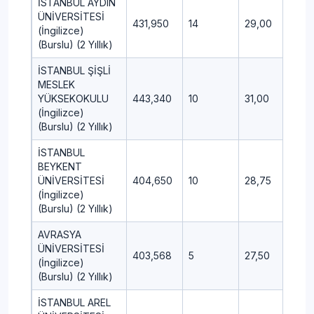
İSTANBUL AYDIN
ÜNİVERSİTESİ
431,950
14
29,00
12,2
(İngilizce)
(Burslu) (2 Yıllık)
İSTANBUL ŞİŞLİ
MESLEK
YÜKSEKOKULU
443,340
10
31,00
15,5
(İngilizce)
(Burslu) (2 Yıllık)
İSTANBUL
BEYKENT
ÜNİVERSİTESİ
404,650
10
28,75
14,0
(İngilizce)
(Burslu) (2 Yıllık)
AVRASYA
ÜNİVERSİTESİ
403,568
5
27,50
12,2
(İngilizce)
(Burslu) (2 Yıllık)
İSTANBUL AREL