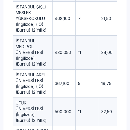
İSTANBUL ŞİŞLİ
MESLEK
YÜKSEKOKULU
408,100
7
21,50
9,25
(İngilizce) (İÖ)
(Burslu) (2 Yıllık)
İSTANBUL
MEDİPOL
ÜNİVERSİTESİ
430,050
11
34,00
17,7
(İngilizce)
(Burslu) (2 Yıllık)
İSTANBUL AREL
ÜNİVERSİTESİ
367,100
5
19,75
11,25
(İngilizce) (İÖ)
(Burslu) (2 Yıllık)
UFUK
ÜNİVERSİTESİ
500,000
11
32,50
13,2
(İngilizce)
(Burslu) (2 Yıllık)