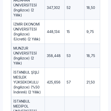
ARDAHAN
ÜNİVERSİTESİ
347,302
52
18,50
6,50
(İngilizce) (2
Yıllık)
İZMİR EKONOMİ
ÜNİVERSİTESİ
448,134
15
9,75
1,00
(İngilizce)
(Ücretli) (2 Yıllık)
MUNZUR
ÜNİVERSİTESİ
358,448
53
18,75
5,50
(İngilizce) (2
Yıllık)
İSTANBUL ŞİŞLİ
MESLEK
YÜKSEKOKULU
425,656
57
21,50
6,00
(İngilizce) (%50
İndirimli) (2 Yıllık)
İSTANBUL
MEDİPOL