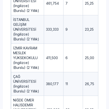
ÜNİVERSİTESİ
461,754
7
25,25
12,0
(İngilizce)
(Burslu) (2 Yıllık)
İSTANBUL
GELİŞİM
ÜNİVERSİTESİ
333,333
9
23,25
15,5
(İngilizce)
(Burslu) (2 Yıllık)
İZMİR KAVRAM
MESLEK
YÜKSEKOKULU
411,500
6
25,00
11,75
(İngilizce)
(Burslu) (2 Yıllık)
ÇAĞ
ÜNİVERSİTESİ
380,177
11
26,75
11,75
(İngilizce)
(Burslu) (2 Yıllık)
NİĞDE ÖMER
HALİSDEMİR