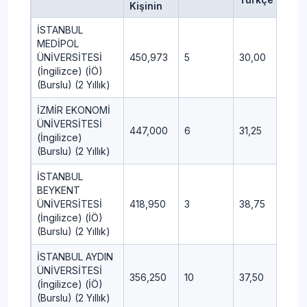
Kişinin
İSTANBUL
MEDİPOL
ÜNİVERSİTESİ
450,973
5
30,00
15,2
(İngilizce) (İÖ)
(Burslu) (2 Yıllık)
İZMİR EKONOMİ
ÜNİVERSİTESİ
447,000
6
31,25
14,7
(İngilizce)
(Burslu) (2 Yıllık)
İSTANBUL
BEYKENT
ÜNİVERSİTESİ
418,950
3
38,75
16,2
(İngilizce) (İÖ)
(Burslu) (2 Yıllık)
İSTANBUL AYDIN
ÜNİVERSİTESİ
356,250
10
37,50
19,0
(İngilizce) (İÖ)
(Burslu) (2 Yıllık)