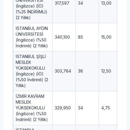
ÜNİVERSİTESİ
317,597
34
13,00
3,00
(İngilizce) (İÖ)
(%25 İNDİRİMLİ)
(2 Yıllık)
İSTANBUL AYDIN
ÜNİVERSİTESİ
340,100
85
15,00
2,00
(İngilizce) (%50
İndirimli) (2 Yıllık)
İSTANBUL ŞİŞLİ
MESLEK
YÜKSEKOKULU
303,784
38
12,50
5,25
(İngilizce) (İÖ)
(%50 İndirimli) (2
Yıllık)
İZMİR KAVRAM
MESLEK
YÜKSEKOKULU
329,950
34
4,75
4,50
(İngilizce) (%50
İndirimli) (2 Yıllık)