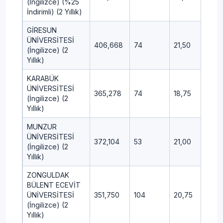
(İngilizce) (%25
İndirimli) (2 Yıllık)
GİRESUN
ÜNİVERSİTESİ
406,668
74
21,50
10,0
(İngilizce) (2
Yıllık)
KARABÜK
ÜNİVERSİTESİ
365,278
74
18,75
7,00
(İngilizce) (2
Yıllık)
MUNZUR
ÜNİVERSİTESİ
372,104
53
21,00
5,75
(İngilizce) (2
Yıllık)
ZONGULDAK
BÜLENT ECEVİT
ÜNİVERSİTESİ
351,750
104
20,75
7,75
(İngilizce) (2
Yıllık)