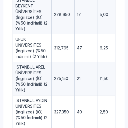
İSTANBUL
BEYKENT
ÜNİVERSİTESİ
278,950
17
5,00
1,25
(İngilizce) (İÖ)
(%50 İndirimli) (2
Yıllık)
UFUK
ÜNİVERSİTESİ
312,795
47
6,25
1,25
(İngilizce) (%50
İndirimli) (2 Yıllık)
İSTANBUL AREL
ÜNİVERSİTESİ
(İngilizce) (İÖ)
275,150
21
11,50
-2,5
(%50 İndirimli) (2
Yıllık)
İSTANBUL AYDIN
ÜNİVERSİTESİ
(İngilizce) (İÖ)
327,350
40
2,50
-2,5
(%50 İndirimli) (2
Yıllık)