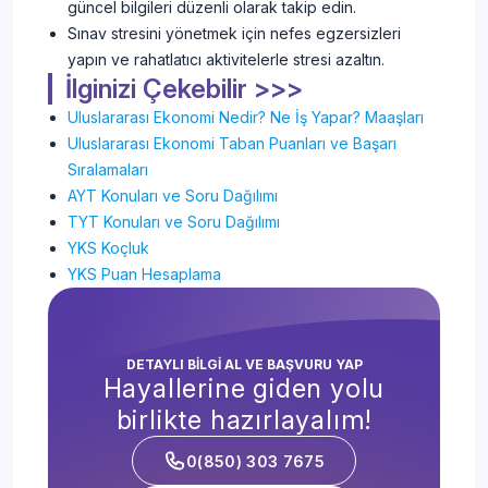
güncel bilgileri düzenli olarak takip edin.
Sınav stresini yönetmek için nefes egzersizleri
yapın ve rahatlatıcı aktivitelerle stresi azaltın.
İlginizi Çekebilir >>>
Uluslararası Ekonomi Nedir? Ne İş Yapar? Maaşları
Uluslararası Ekonomi Taban Puanları ve Başarı
Sıralamaları
AYT Konuları ve Soru Dağılımı
TYT Konuları ve Soru Dağılımı
YKS Koçluk
YKS Puan Hesaplama
DETAYLI BİLGİ AL VE BAŞVURU YAP
Hayallerine giden yolu
birlikte hazırlayalım!
0(850) 303 7675