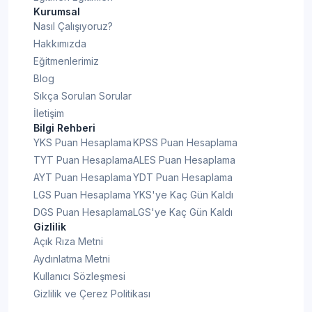
Kurumsal
Nasıl Çalışıyoruz?
Hakkımızda
Eğitmenlerimiz
Blog
Sıkça Sorulan Sorular
İletişim
Bilgi Rehberi
YKS Puan Hesaplama
KPSS Puan Hesaplama
TYT Puan Hesaplama
ALES Puan Hesaplama
AYT Puan Hesaplama
YDT Puan Hesaplama
LGS Puan Hesaplama
YKS'ye Kaç Gün Kaldı
DGS Puan Hesaplama
LGS'ye Kaç Gün Kaldı
Gizlilik
Açık Rıza Metni
Aydınlatma Metni
Kullanıcı Sözleşmesi
Gizlilik ve Çerez Politikası