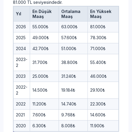
81.000 TL seviyesindedir.
En Düşük
Ortalama
En Yüksek
Yıl
Maaş
Maaş
Maaş
2026
55.000₺
63.000₺
81.000₺
2025
49.000₺
57.600₺
78.300₺
2024
42.700₺
51.000₺
71.000₺
2023-
31.700₺
38.800₺
55.400₺
2
2023
25.000₺
31.240₺
46.000₺
2022-
14.500₺
19.184₺
29.100₺
2
2022
11.200₺
14.740₺
22.300₺
2021
7.600₺
9.768₺
14.600₺
2020
6.300₺
8.008₺
11.900₺