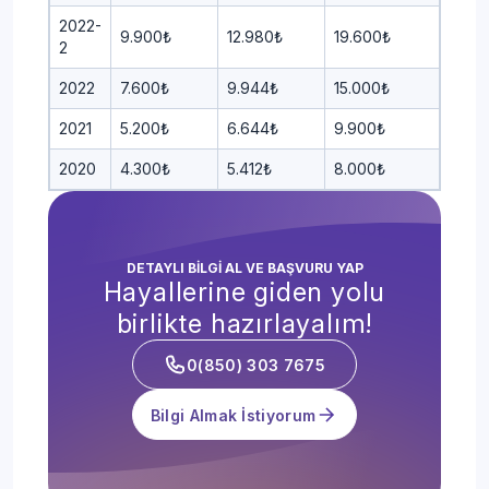
2022-
9.900₺
12.980₺
19.600₺
2
2022
7.600₺
9.944₺
15.000₺
2021
5.200₺
6.644₺
9.900₺
2020
4.300₺
5.412₺
8.000₺
DETAYLI BİLGİ AL VE BAŞVURU YAP
Hayallerine giden yolu
birlikte hazırlayalım!
0(850) 303 7675
Bilgi Almak İstiyorum