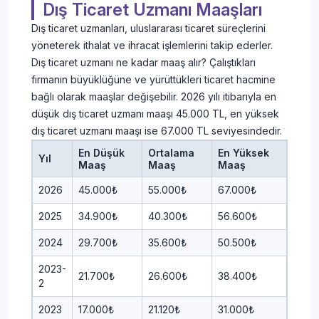
Dış Ticaret Uzmanı Maaşları
Dış ticaret uzmanları, uluslararası ticaret süreçlerini
yöneterek ithalat ve ihracat işlemlerini takip ederler.
Dış ticaret uzmanı ne kadar maaş alır? Çalıştıkları
firmanın büyüklüğüne ve yürüttükleri ticaret hacmine
bağlı olarak maaşlar değişebilir. 2026 yılı itibarıyla en
düşük dış ticaret uzmanı maaşı 45.000 TL, en yüksek
dış ticaret uzmanı maaşı ise 67.000 TL seviyesindedir.
En Düşük
Ortalama
En Yüksek
Yıl
Maaş
Maaş
Maaş
2026
45.000₺
55.000₺
67.000₺
2025
34.900₺
40.300₺
56.600₺
2024
29.700₺
35.600₺
50.500₺
2023-
21.700₺
26.600₺
38.400₺
2
2023
17.000₺
21.120₺
31.000₺