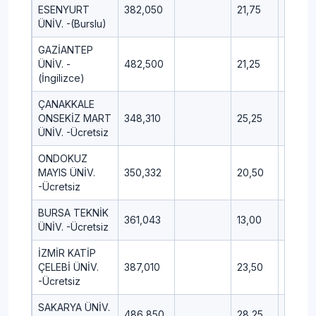
ESENYURT
382,050
21,75
11,50
ÜNİV. -(Burslu)
GAZİANTEP
ÜNİV. -
482,500
21,25
13,75
(İngilizce)
ÇANAKKALE
ONSEKİZ MART
348,310
25,25
12,50
ÜNİV. -Ücretsiz
ONDOKUZ
MAYIS ÜNİV.
350,332
20,50
14,25
-Ücretsiz
BURSA TEKNİK
361,043
13,00
12,50
ÜNİV. -Ücretsiz
İZMİR KATİP
ÇELEBİ ÜNİV.
387,010
23,50
8,75
-Ücretsiz
SAKARYA ÜNİV.
486,850
28,25
8,50