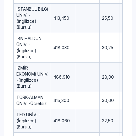
İSTANBUL BİLGİ
ÜNİV. -
413,450
25,50
15,25
(İngilizce)
(Burslu)
İBN HALDUN
ÜNİV. -
418,030
30,25
13,75
(İngilizce)
(Burslu)
İZMİR
EKONOMİ ÜNİV.
486,910
28,00
16,50
-(İngilizce)
(Burslu)
TÜRK-ALMAN
415,300
30,00
15,75
ÜNİV. -Ücretsiz
TED ÜNİV. -
(İngilizce)
418,060
32,50
13,75
(Burslu)