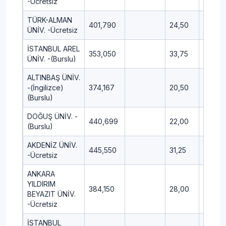
-Ücretsiz
TÜRK-ALMAN
401,790
24,50
14,00
ÜNİV. -Ücretsiz
İSTANBUL AREL
353,050
33,75
14,25
ÜNİV. -(Burslu)
ALTINBAŞ ÜNİV.
-(İngilizce)
374,167
20,50
10,00
(Burslu)
DOĞUŞ ÜNİV. -
440,699
22,00
14,50
(Burslu)
AKDENİZ ÜNİV.
445,550
31,25
17,50
-Ücretsiz
ANKARA
YILDIRIM
384,150
28,00
13,00
BEYAZIT ÜNİV.
-Ücretsiz
İSTANBUL