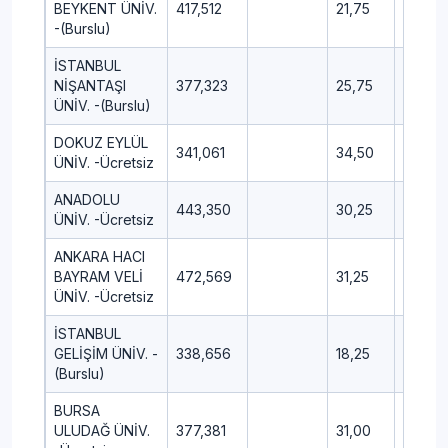
BEYKENT ÜNİV.
417,512
21,75
12,50
-(Burslu)
İSTANBUL
NİŞANTAŞI
377,323
25,75
11,50
ÜNİV. -(Burslu)
DOKUZ EYLÜL
341,061
34,50
10,25
ÜNİV. -Ücretsiz
ANADOLU
443,350
30,25
9,50
ÜNİV. -Ücretsiz
ANKARA HACI
BAYRAM VELİ
472,569
31,25
7,50
ÜNİV. -Ücretsiz
İSTANBUL
GELİŞİM ÜNİV. -
338,656
18,25
13,75
(Burslu)
BURSA
ULUDAĞ ÜNİV.
377,381
31,00
12,75