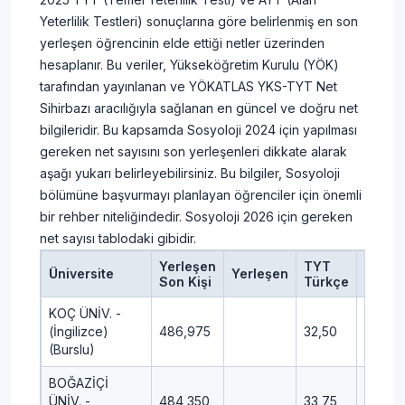
Yeterlilik Testleri) sonuçlarına göre belirlenmiş en son
yerleşen öğrencinin elde ettiği netler üzerinden
hesaplanır. Bu veriler, Yükseköğretim Kurulu (YÖK)
tarafından yayınlanan ve YÖKATLAS YKS-TYT Net
Sihirbazı aracılığıyla sağlanan en güncel ve doğru net
bilgileridir. Bu kapsamda Sosyoloji 2024 için yapılması
gereken net sayısını son yerleşenleri dikkate alarak
aşağı yukarı belirleyebilirsiniz. Bu bilgiler, Sosyoloji
bölümüne başvurmayı planlayan öğrenciler için önemli
bir rehber niteliğindedir. Sosyoloji 2026 için gereken
net sayısı tablodaki gibidir.
Yerleşen
TYT
TYT
Üniversite
Yerleşen
Son Kişi
Türkçe
Sosya
KOÇ ÜNİV. -
(İngilizce)
486,975
32,50
18,75
(Burslu)
BOĞAZİÇİ
ÜNİV. -
484,350
33,75
13,75