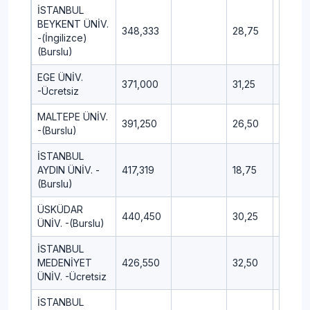
İSTANBUL
BEYKENT ÜNİV.
348,333
28,75
15,25
-(İngilizce)
(Burslu)
EGE ÜNİV.
371,000
31,25
16,25
-Ücretsiz
MALTEPE ÜNİV.
391,250
26,50
8,25
-(Burslu)
İSTANBUL
AYDIN ÜNİV. -
417,319
18,75
13,25
(Burslu)
ÜSKÜDAR
440,450
30,25
15,00
ÜNİV. -(Burslu)
İSTANBUL
MEDENİYET
426,550
32,50
10,25
ÜNİV. -Ücretsiz
İSTANBUL