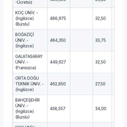
-Ücretsiz
KOÇ ÜNİV. -
(İngilizce)
486,975
32,50
18,75
(Burslu)
BOĞAZİÇİ
ÜNİV. -
484,350
33,75
13,75
(İngilizce)
GALATASARAY
ÜNİV. -
449,627
32,50
17,50
(Fransızca)
ORTA DOĞU
TEKNİK ÜNİV. -
462,850
27,50
13,00
(İngilizce)
BAHÇEŞEHİR
ÜNİV. -
458,557
34,00
16,50
(İngilizce)
(Burslu)