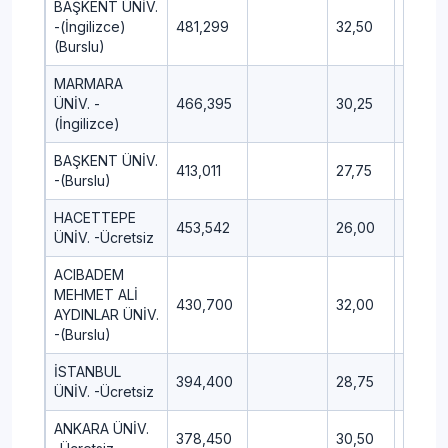
BAŞKENT ÜNİV.
-(İngilizce)
481,299
32,50
13,00
(Burslu)
MARMARA
ÜNİV. -
466,395
30,25
10,75
(İngilizce)
BAŞKENT ÜNİV.
413,011
27,75
13,75
-(Burslu)
HACETTEPE
453,542
26,00
11,75
ÜNİV. -Ücretsiz
ACIBADEM
MEHMET ALİ
430,700
32,00
5,25
AYDINLAR ÜNİV.
-(Burslu)
İSTANBUL
394,400
28,75
12,00
ÜNİV. -Ücretsiz
ANKARA ÜNİV.
378,450
30,50
15,25