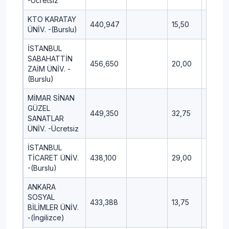
-Ücretsiz
KTO KARATAY
440,947
15,50
9,50
ÜNİV. -(Burslu)
İSTANBUL
SABAHATTİN
456,650
20,00
15,00
ZAİM ÜNİV. -
(Burslu)
MİMAR SİNAN
GÜZEL
449,350
32,75
14,00
SANATLAR
ÜNİV. -Ücretsiz
İSTANBUL
TİCARET ÜNİV.
438,100
29,00
14,00
-(Burslu)
ANKARA
SOSYAL
433,388
13,75
9,00
BİLİMLER ÜNİV.
-(İngilizce)