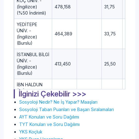
KOÇ ÜNİV. -
(İngilizce)
478,158
31,75
18,75
(%50 İndirimli)
YEDİTEPE
ÜNİV. -
464,389
33,75
16,25
(İngilizce)
(Burslu)
İSTANBUL BİLGİ
ÜNİV. -
413,450
25,50
15,25
(İngilizce)
(Burslu)
İBN HALDUN
ÜNİV. -
İlginizi Çekebilir >>>
418,030
30,25
13,75
(İngilizce)
Sosyoloji Nedir? Ne İş Yapar? Maaşları
(Burslu)
Sosyoloji Taban Puanları ve Başarı Sıralamaları
İZMİR
AYT Konuları ve Soru Dağılımı
EKONOMİ ÜNİV.
486,910
28,00
16,50
TYT Konuları ve Soru Dağılımı
-(İngilizce)
YKS Koçluk
(Burslu)