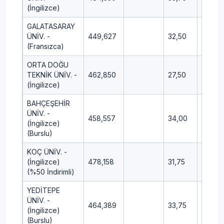
(İngilizce)
GALATASARAY
ÜNİV. -
449,627
32,50
17,50
(Fransızca)
ORTA DOĞU
TEKNİK ÜNİV. -
462,850
27,50
13,00
(İngilizce)
BAHÇEŞEHİR
ÜNİV. -
458,557
34,00
16,50
(İngilizce)
(Burslu)
KOÇ ÜNİV. -
(İngilizce)
478,158
31,75
18,75
(%50 İndirimli)
YEDİTEPE
ÜNİV. -
464,389
33,75
16,25
(İngilizce)
(Burslu)