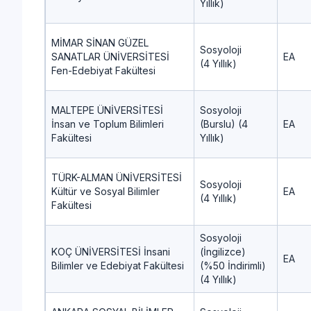
Yıllık)
MİMAR SİNAN GÜZEL
Sosyoloji
SANATLAR ÜNİVERSİTESİ
EA
(4 Yıllık)
Fen-Edebiyat Fakültesi
MALTEPE ÜNİVERSİTESİ
Sosyoloji
İnsan ve Toplum Bilimleri
(Burslu) (4
EA
Fakültesi
Yıllık)
TÜRK-ALMAN ÜNİVERSİTESİ
Sosyoloji
Kültür ve Sosyal Bilimler
EA
(4 Yıllık)
Fakültesi
Sosyoloji
KOÇ ÜNİVERSİTESİ İnsani
(İngilizce)
EA
Bilimler ve Edebiyat Fakültesi
(%50 İndirimli)
(4 Yıllık)