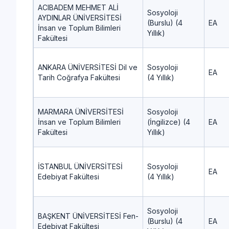
ACIBADEM MEHMET ALİ
Sosyoloji
AYDINLAR ÜNİVERSİTESİ
(Burslu) (4
EA
İnsan ve Toplum Bilimleri
Yıllık)
Fakültesi
ANKARA ÜNİVERSİTESİ Dil ve
Sosyoloji
EA
Tarih Coğrafya Fakültesi
(4 Yıllık)
MARMARA ÜNİVERSİTESİ
Sosyoloji
İnsan ve Toplum Bilimleri
(İngilizce) (4
EA
Fakültesi
Yıllık)
İSTANBUL ÜNİVERSİTESİ
Sosyoloji
EA
Edebiyat Fakültesi
(4 Yıllık)
Sosyoloji
BAŞKENT ÜNİVERSİTESİ Fen-
(Burslu) (4
EA
Edebiyat Fakültesi