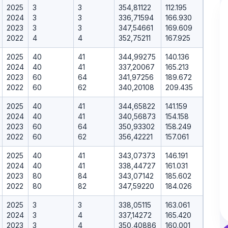
2025
3
3
354,81122
112.195
2024
3
3
336,71594
166.930
2023
3
3
347,54661
169.609
2022
4
4
352,75211
167.925
2025
40
41
344,99275
140.136
2024
40
41
337,20067
165.213
2023
60
64
341,97256
189.672
2022
60
62
340,20108
209.435
2025
40
41
344,65822
141.159
2024
40
41
340,56873
154.158
2023
60
64
350,93302
158.249
2022
60
62
356,42221
157.061
2025
40
41
343,07373
146.191
2024
40
41
338,44727
161.031
2023
80
84
343,07142
185.602
2022
80
82
347,59220
184.026
2025
3
3
338,05115
163.061
2024
3
4
337,14272
165.420
2023
3
4
350,40886
160.001