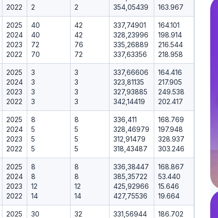
2022
2
2
354,05439
163.967
2025
40
42
337,74901
164.101
2024
40
42
328,23996
198.914
2023
72
76
335,26889
216.544
2022
70
72
337,63356
218.958
2025
3
3
337,66606
164.416
2024
3
3
323,81135
217.905
2023
3
3
327,93885
249.538
2022
3
3
342,14419
202.417
2025
8
8
336,411
168.769
2024
5
5
328,46979
197.948
2023
5
5
312,91479
328.937
2022
5
5
318,43487
303.246
2025
8
8
336,38447
168.867
2024
8
8
385,35722
53.440
2023
12
12
425,92966
15.646
2022
14
14
427,75536
19.664
2025
30
32
331,56944
186.702