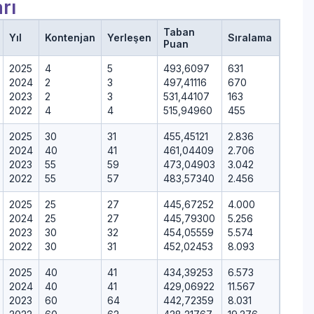
rı
Taban
Yıl
Kontenjan
Yerleşen
Sıralama
Puan
2025
4
5
493,6097
631
2024
2
3
497,41116
670
2023
2
3
531,44107
163
2022
4
4
515,94960
455
2025
30
31
455,45121
2.836
2024
40
41
461,04409
2.706
2023
55
59
473,04903
3.042
2022
55
57
483,57340
2.456
2025
25
27
445,67252
4.000
2024
25
27
445,79300
5.256
2023
30
32
454,05559
5.574
2022
30
31
452,02453
8.093
2025
40
41
434,39253
6.573
2024
40
41
429,06922
11.567
2023
60
64
442,72359
8.031