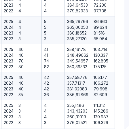
2023
4
4
384,64533
72.230
2022
4
4
379,82938
97.738
2025
4
5
365,29766
86.963
2024
4
5
365,00050
89.624
2023
4
5
380,18652
81.518
2022
3
3
385,27120
85.964
2025
40
41
358,16178
103.714
2024
40
41
348,49662
130.337
2023
70
74
349,54657
162.805
2022
80
82
350,39332
175.125
2025
40
42
357,58776
105.177
2024
40
42
357,71317
106.272
2023
40
42
381,02083
79.698
2022
35
36
386,92869
82.609
2025
3
4
355,1486
111.312
2024
3
4
343,43203
145.286
2023
3
4
360,31019
129.987
2022
3
3
376,02521
106.329