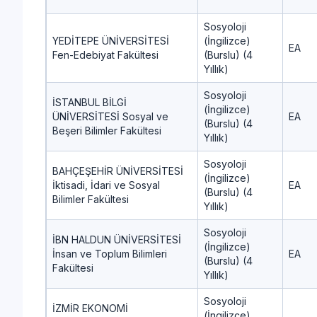
Sosyoloji
YEDİTEPE ÜNİVERSİTESİ
(İngilizce)
EA
Fen-Edebiyat Fakültesi
(Burslu) (4
Yıllık)
Sosyoloji
İSTANBUL BİLGİ
(İngilizce)
ÜNİVERSİTESİ Sosyal ve
EA
(Burslu) (4
Beşeri Bilimler Fakültesi
Yıllık)
Sosyoloji
BAHÇEŞEHİR ÜNİVERSİTESİ
(İngilizce)
İktisadi, İdari ve Sosyal
EA
(Burslu) (4
Bilimler Fakültesi
Yıllık)
Sosyoloji
İBN HALDUN ÜNİVERSİTESİ
(İngilizce)
İnsan ve Toplum Bilimleri
EA
(Burslu) (4
Fakültesi
Yıllık)
Sosyoloji
İZMİR EKONOMİ
(İngilizce)