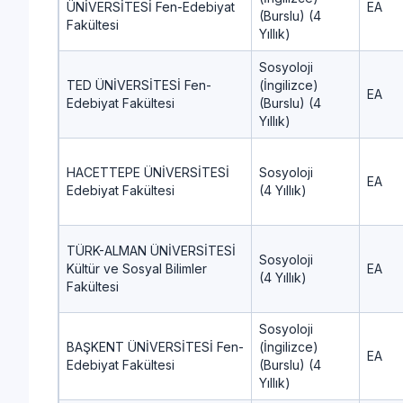
ÜNİVERSİTESİ Fen-Edebiyat
EA
(Burslu) (4
Fakültesi
Yıllık)
Sosyoloji
TED ÜNİVERSİTESİ Fen-
(İngilizce)
EA
Edebiyat Fakültesi
(Burslu) (4
Yıllık)
HACETTEPE ÜNİVERSİTESİ
Sosyoloji
EA
Edebiyat Fakültesi
(4 Yıllık)
TÜRK-ALMAN ÜNİVERSİTESİ
Sosyoloji
Kültür ve Sosyal Bilimler
EA
(4 Yıllık)
Fakültesi
Sosyoloji
BAŞKENT ÜNİVERSİTESİ Fen-
(İngilizce)
EA
Edebiyat Fakültesi
(Burslu) (4
Yıllık)