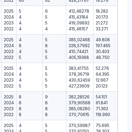
2022
60
62
428,21767
19.276
2025
5
6
412,48278
18.282
2024
4
5
415,43184
20.170
2023
4
5
419,09892
21.272
2022
4
4
415,48157
33.271
2025
4
5
385,02468
49.808
2024
8
8
328,57992
197.465
2023
4
5
410,74421
30.403
2022
5
5
405,19368
48.750
2025
4
5
383,41755
52.276
2024
4
5
378,36719
64.395
2023
4
5
430,62459
12.667
2022
5
5
427,23609
20.123
2025
8
9
382,28526
54.101
2024
8
8
379,90588
61.841
2023
8
8
385,08280
71.362
2022
8
8
370,70615
118.990
2025
4
5
370,59987
75.695
2024
4
5
370,61250
78.303