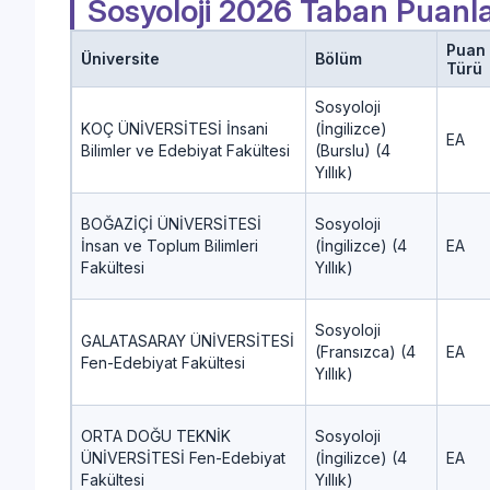
Sosyoloji 2026 Taban Puanla
Puan
Üniversite
Bölüm
Türü
Sosyoloji
KOÇ ÜNİVERSİTESİ İnsani
(İngilizce)
EA
Bilimler ve Edebiyat Fakültesi
(Burslu) (4
Yıllık)
BOĞAZİÇİ ÜNİVERSİTESİ
Sosyoloji
İnsan ve Toplum Bilimleri
(İngilizce) (4
EA
Fakültesi
Yıllık)
Sosyoloji
GALATASARAY ÜNİVERSİTESİ
(Fransızca) (4
EA
Fen-Edebiyat Fakültesi
Yıllık)
ORTA DOĞU TEKNİK
Sosyoloji
ÜNİVERSİTESİ Fen-Edebiyat
(İngilizce) (4
EA
Fakültesi
Yıllık)