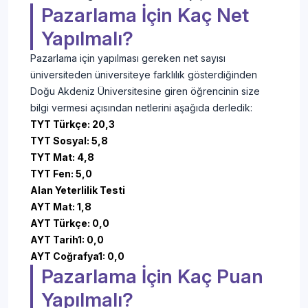
Pazarlama İçin Kaç Net
Yapılmalı?
Pazarlama için yapılması gereken net sayısı
üniversiteden üniversiteye farklılık gösterdiğinden
Doğu Akdeniz Üniversitesine giren öğrencinin size
bilgi vermesi açısından netlerini aşağıda derledik:
TYT Türkçe: 20,3
TYT Sosyal: 5,8
TYT Mat: 4,8
TYT Fen: 5,0
Alan Yeterlilik Testi
AYT Mat: 1,8
AYT Türkçe: 0,0
AYT Tarih1: 0,0
AYT Coğrafya1: 0,0
Pazarlama İçin Kaç Puan
Yapılmalı?