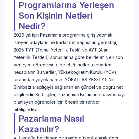
Programlarına Yerleşen
Son Kişinin Netleri
Nedir?
2026 yılı için Pazarlama programına giriş yapmak
isteyen adayların ne kadar net yapmaları gerektiği,
2025 TYT (Temel Yeterlilik Testi) ve AYT (Alan
Yeterlilik Testleri) sonuçlarına göre belirlenmiş en son
yerleşen öğrencinin elde ettiği netler üzerinden
hesaplanır. Bu veriler, Yükseköğretim Kurulu (YÖK)
tarafından yayınlanan ve YÖKATLAS YKS-TYT Net
Sihirbazı aracılığıyla sağlanan en güncel ve doğru net
bilgileridir. Bu bilgiler, Pazarlama Bölümüne başvurmayı
planlayan öğrenciler için önemli bir rehber
niteliğindedir.
Pazarlama Nasıl
Kazanılır?
Her gün belirlenen bir saatte düzenli olarak ders