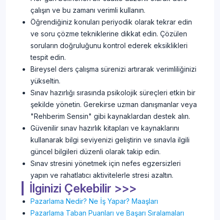
çalışın ve bu zamanı verimli kullanın.
Öğrendiğiniz konuları periyodik olarak tekrar edin
ve soru çözme tekniklerine dikkat edin. Çözülen
soruların doğruluğunu kontrol ederek eksiklikleri
tespit edin.
Bireysel ders çalışma sürenizi artırarak verimliliğinizi
yükseltin.
Sınav hazırlığı sırasında psikolojik süreçleri etkin bir
şekilde yönetin. Gerekirse uzman danışmanlar veya
"Rehberim Sensin" gibi kaynaklardan destek alın.
Güvenilir sınav hazırlık kitapları ve kaynaklarını
kullanarak bilgi seviyenizi geliştirin ve sınavla ilgili
güncel bilgileri düzenli olarak takip edin.
Sınav stresini yönetmek için nefes egzersizleri
yapın ve rahatlatıcı aktivitelerle stresi azaltın.
İlginizi Çekebilir >>>
Pazarlama Nedir? Ne İş Yapar? Maaşları
Pazarlama Taban Puanları ve Başarı Sıralamaları