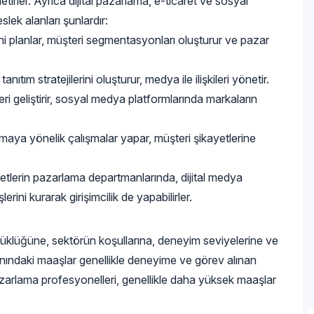
tirler. Ayrıca dijital pazarlama, e-ticaret ve sosyal
lek alanları şunlardır:
ni planlar, müşteri segmentasyonları oluşturur ve pazar
ıtım stratejilerini oluşturur, medya ile ilişkileri yönetir.
ri geliştirir, sosyal medya platformlarında markaların
rmaya yönelik çalışmalar yapar, müşteri şikayetlerine
etlerin pazarlama departmanlarında, dijital medya
erini kurarak girişimcilik de yapabilirler.
yüklüğüne, sektörün koşullarına, deneyim seviyelerine ve
nındaki maaşlar genellikle deneyime ve görev alınan
azarlama profesyonelleri, genellikle daha yüksek maaşlar