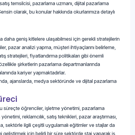
, satış temsilcisi, pazarlama uzmanı, dijital pazarlama
Sensin olarak, bu konular hakkında okurlarımıza detaylı
ha geniş kitlelere ulaşabilmesi için gerekli stratejilerin
ler, pazar analizi yapma, müşteri ihtiyaçlarını belirleme,
tış stratejileri, fiyatlandırma politikaları gibi önemli
özellikle şirketlerin pazarlama departmanlarında
alanında kariyer yapmaktadırlar.
nda, ajanslarda, medya sektöründe ve dijital pazarlama
üreci
Bu süreçte öğrenciler, işletme yönetimi, pazarlama
a yönetimi, reklamcılık, satış teknikleri, pazar araştırması,
rıca, sektörle ilgili çeşitli uygulamalı eğitimler ve stajlar da
geliştirmek için belirli bir süre sektörde staj yaparak iş