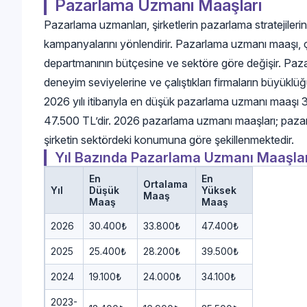
Pazarlama Uzmanı Maaşları
Pazarlama uzmanları, şirketlerin pazarlama stratejilerin
kampanyalarını yönlendirir. Pazarlama uzmanı maaşı, 
departmanının bütçesine ve sektöre göre değişir. Paz
deneyim seviyelerine ve çalıştıkları firmaların büyüklü
2026 yılı itibarıyla en düşük pazarlama uzmanı maaş
47.500 TL’dir. 2026 pazarlama uzmanı maaşları; pazarl
şirketin sektördeki konumuna göre şekillenmektedir.
Yıl Bazında Pazarlama Uzmanı Maaşlar
En
En
Ortalama
Yıl
Düşük
Yüksek
Maaş
Maaş
Maaş
2026
30.400₺
33.800₺
47.400₺
2025
25.400₺
28.200₺
39.500₺
2024
19.100₺
24.000₺
34.100₺
2023-