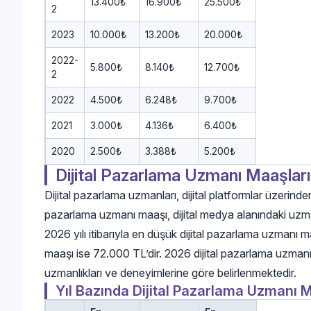
13.400₺
16.900₺
25.500₺
2
2023
10.000₺
13.200₺
20.000₺
2022-
5.800₺
8.140₺
12.700₺
2
2022
4.500₺
6.248₺
9.700₺
2021
3.000₺
4.136₺
6.400₺
2020
2.500₺
3.388₺
5.200₺
Dijital Pazarlama Uzmanı Maaşları
Dijital pazarlama uzmanları, dijital platformlar üzerinden
pazarlama uzmanı maaşı, dijital medya alanındaki uzman
2026 yılı itibarıyla en düşük dijital pazarlama uzmanı
maaşı ise 72.000 TL’dir. 2026 dijital pazarlama uzmanı m
uzmanlıkları ve deneyimlerine göre belirlenmektedir.
Yıl Bazında Dijital Pazarlama Uzmanı 