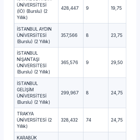
ÜNİVERSİTESİ
428,447
9
19,75
12,
(İÖ) (Burslu) (2
Yıllık)
İSTANBUL AYDIN
ÜNİVERSİTESİ
357,566
8
23,75
12,
(Burslu) (2 Yıllık)
İSTANBUL
NİŞANTAŞI
365,576
9
29,50
10,
ÜNİVERSİTESİ
(Burslu) (2 Yıllık)
İSTANBUL
GELİŞİM
299,967
8
24,75
10,
ÜNİVERSİTESİ
(Burslu) (2 Yıllık)
TRAKYA
ÜNİVERSİTESİ (2
328,432
74
24,75
11,5
Yıllık)
KARABÜK