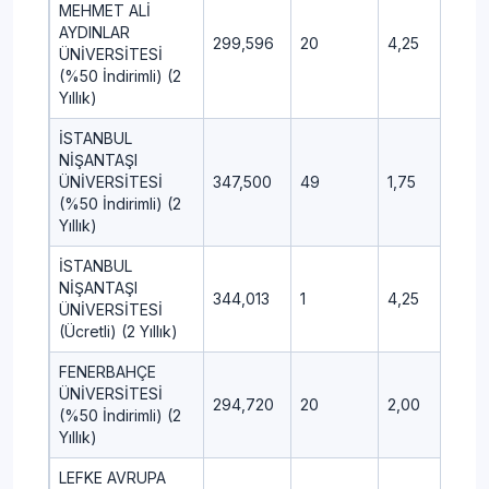
MEHMET ALİ
AYDINLAR
299,596
20
4,25
4,0
ÜNİVERSİTESİ
(%50 İndirimli) (2
Yıllık)
İSTANBUL
NİŞANTAŞI
ÜNİVERSİTESİ
347,500
49
1,75
1,75
(%50 İndirimli) (2
Yıllık)
İSTANBUL
NİŞANTAŞI
344,013
1
4,25
---
ÜNİVERSİTESİ
(Ücretli) (2 Yıllık)
FENERBAHÇE
ÜNİVERSİTESİ
294,720
20
2,00
2,0
(%50 İndirimli) (2
Yıllık)
LEFKE AVRUPA