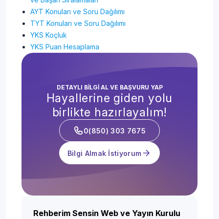
AYT Konuları ve Soru Dağılımı
TYT Konuları ve Soru Dağılımı
YKS Koçluk
YKS Puan Hesaplama
DETAYLI BİLGİ AL VE BAŞVURU YAP
Hayallerine giden yolu
birlikte hazırlayalım!
0(850) 303 7675
Bilgi Almak İstiyorum
Rehberim Sensin Web ve Yayın Kurulu