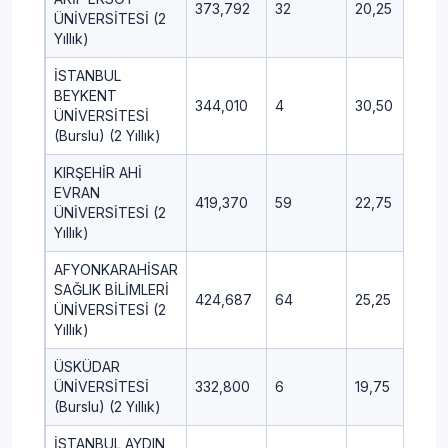
373,792
32
20,25
12,
ÜNİVERSİTESİ (2
Yıllık)
İSTANBUL
BEYKENT
344,010
4
30,50
10,
ÜNİVERSİTESİ
(Burslu) (2 Yıllık)
KIRŞEHİR AHİ
EVRAN
419,370
59
22,75
9,7
ÜNİVERSİTESİ (2
Yıllık)
AFYONKARAHİSAR
SAĞLIK BİLİMLERİ
424,687
64
25,25
9,0
ÜNİVERSİTESİ (2
Yıllık)
ÜSKÜDAR
ÜNİVERSİTESİ
332,800
6
19,75
11,2
(Burslu) (2 Yıllık)
İSTANBUL AYDIN