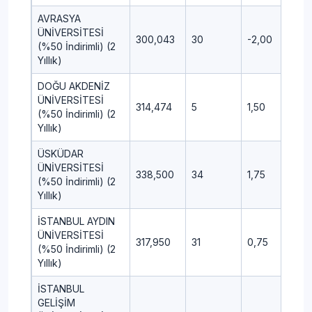
AVRASYA
ÜNİVERSİTESİ
300,043
30
-2,00
---
(%50 İndirimli) (2
Yıllık)
DOĞU AKDENİZ
ÜNİVERSİTESİ
314,474
5
1,50
-0,
(%50 İndirimli) (2
Yıllık)
ÜSKÜDAR
ÜNİVERSİTESİ
338,500
34
1,75
-3,
(%50 İndirimli) (2
Yıllık)
İSTANBUL AYDIN
ÜNİVERSİTESİ
317,950
31
0,75
---
(%50 İndirimli) (2
Yıllık)
İSTANBUL
GELİŞİM