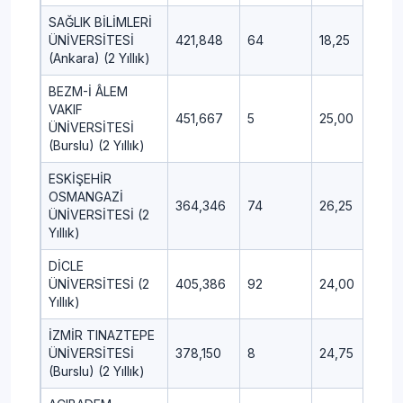
SAĞLIK BİLİMLERİ
ÜNİVERSİTESİ
421,848
64
18,25
11,7
(Ankara) (2 Yıllık)
BEZM-İ ÂLEM
VAKIF
451,667
5
25,00
15,
ÜNİVERSİTESİ
(Burslu) (2 Yıllık)
ESKİŞEHİR
OSMANGAZİ
364,346
74
26,25
13,
ÜNİVERSİTESİ (2
Yıllık)
DİCLE
ÜNİVERSİTESİ (2
405,386
92
24,00
12,
Yıllık)
İZMİR TINAZTEPE
ÜNİVERSİTESİ
378,150
8
24,75
11,2
(Burslu) (2 Yıllık)