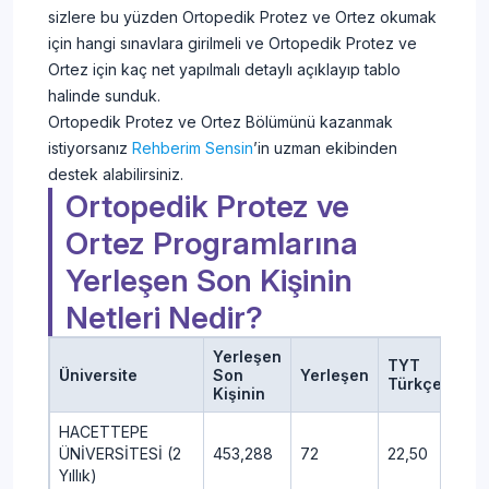
sizlere bu yüzden Ortopedik Protez ve Ortez okumak
için hangi sınavlara girilmeli ve Ortopedik Protez ve
Ortez için kaç net yapılmalı detaylı açıklayıp tablo
halinde sunduk.
Ortopedik Protez ve Ortez Bölümünü kazanmak
istiyorsanız
Rehberim Sensin
’in uzman ekibinden
destek alabilirsiniz.
Ortopedik Protez ve
Ortez Programlarına
Yerleşen Son Kişinin
Netleri Nedir?
Yerleşen
TYT
TY
Üniversite
Son
Yerleşen
Türkçe
Sos
Kişinin
HACETTEPE
ÜNİVERSİTESİ (2
453,288
72
22,50
11,2
Yıllık)