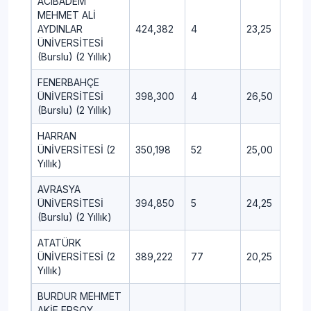
ACIBADEM
MEHMET ALİ
AYDINLAR
424,382
4
23,25
12,
ÜNİVERSİTESİ
(Burslu) (2 Yıllık)
FENERBAHÇE
ÜNİVERSİTESİ
398,300
4
26,50
10,
(Burslu) (2 Yıllık)
HARRAN
ÜNİVERSİTESİ (2
350,198
52
25,00
15,
Yıllık)
AVRASYA
ÜNİVERSİTESİ
394,850
5
24,25
10,
(Burslu) (2 Yıllık)
ATATÜRK
ÜNİVERSİTESİ (2
389,222
77
20,25
12,
Yıllık)
BURDUR MEHMET
AKİF ERSOY