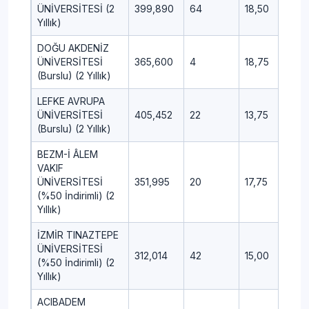
ÜNİVERSİTESİ (2
399,890
64
18,50
5,7
Yıllık)
DOĞU AKDENİZ
ÜNİVERSİTESİ
365,600
4
18,75
10,
(Burslu) (2 Yıllık)
LEFKE AVRUPA
ÜNİVERSİTESİ
405,452
22
13,75
3,7
(Burslu) (2 Yıllık)
BEZM-İ ÂLEM
VAKIF
ÜNİVERSİTESİ
351,995
20
17,75
5,0
(%50 İndirimli) (2
Yıllık)
İZMİR TINAZTEPE
ÜNİVERSİTESİ
312,014
42
15,00
6,2
(%50 İndirimli) (2
Yıllık)
ACIBADEM