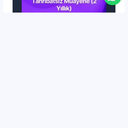
Bölüm Netleri
Tahribatsız Muayene (2 Yıllık) için
Kaç Net Gerekir?
Kategoriler
Genel
Üniversite Taban Puanları
Bölüm Taban Puanları
Liseler ve Taban Puanları
4 Yıllık Bölümler
2 Yıllık Bölümler