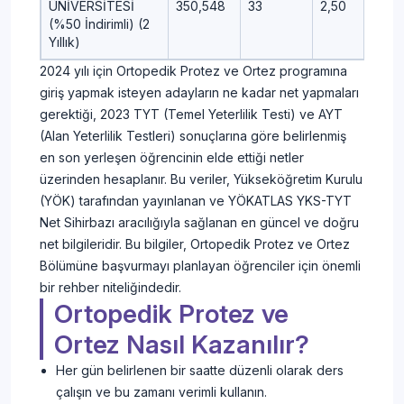
ÜNİVERSİTESİ
350,548
33
2,50
-2,
(%50 İndirimli) (2
Yıllık)
2024 yılı için Ortopedik Protez ve Ortez programına
giriş yapmak isteyen adayların ne kadar net yapmaları
gerektiği, 2023 TYT (Temel Yeterlilik Testi) ve AYT
(Alan Yeterlilik Testleri) sonuçlarına göre belirlenmiş
en son yerleşen öğrencinin elde ettiği netler
üzerinden hesaplanır. Bu veriler, Yükseköğretim Kurulu
(YÖK) tarafından yayınlanan ve YÖKATLAS YKS-TYT
Net Sihirbazı aracılığıyla sağlanan en güncel ve doğru
net bilgileridir. Bu bilgiler, Ortopedik Protez ve Ortez
Bölümüne başvurmayı planlayan öğrenciler için önemli
bir rehber niteliğindedir.
Ortopedik Protez ve
Ortez Nasıl Kazanılır?
Her gün belirlenen bir saatte düzenli olarak ders
çalışın ve bu zamanı verimli kullanın.