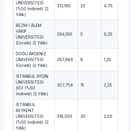
ÜNİVERSİTESİ
313,160
23
4,75
0,5
(%50 İndirimli) (2
Yıllık)
BEZM-İ ÂLEM
VAKIF
294,100
5
6,25
---
ÜNİVERSİTESİ
(Ücretli) (2 Yıllık)
DOĞU AKDENİZ
ÜNİVERSİTESİ
267,686
8
1,25
3,5
(Ücretli) (2 Yıllık)
İSTANBUL AYDIN
ÜNİVERSİTESİ
307,754
15
2,25
-1,2
(İÖ) (%50
İndirimli) (2 Yıllık)
İSTANBUL
BEYKENT
ÜNİVERSİTESİ
318,500
30
2,50
-1,2
(%50 İndirimli) (2
Yıllık)