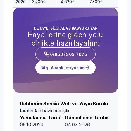
2020
3.200₺
4.620₺
7.300₺
DETAYLI BİLGİ AL VE BAŞVURU YAP
Hayallerine giden yolu
birlikte hazırlayalım!
0(850) 303 7675
Bilgi Almak İstiyorum
Rehberim Sensin Web ve Yayın Kurulu
tarafından hazırlanmıştır.
Yayınlanma Tarihi:
Güncelleme Tarihi:
06.10.2024
04.03.2026