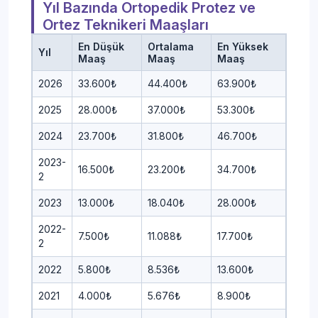
Yıl Bazında Ortopedik Protez ve
Ortez Teknikeri Maaşları
En Düşük
Ortalama
En Yüksek
Yıl
Maaş
Maaş
Maaş
2026
33.600₺
44.400₺
63.900₺
2025
28.000₺
37.000₺
53.300₺
2024
23.700₺
31.800₺
46.700₺
2023-
16.500₺
23.200₺
34.700₺
2
2023
13.000₺
18.040₺
28.000₺
2022-
7.500₺
11.088₺
17.700₺
2
2022
5.800₺
8.536₺
13.600₺
2021
4.000₺
5.676₺
8.900₺