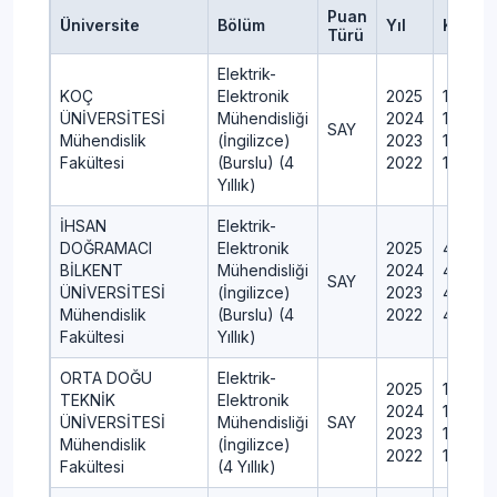
Puan
Üniversite
Bölüm
Yıl
Konten
Türü
Elektrik-
KOÇ
Elektronik
2025
15
ÜNİVERSİTESİ
Mühendisliği
2024
13
SAY
Mühendislik
(İngilizce)
2023
14
Fakültesi
(Burslu) (4
2022
16
Yıllık)
İHSAN
Elektrik-
DOĞRAMACI
Elektronik
2025
42
BİLKENT
Mühendisliği
2024
42
SAY
ÜNİVERSİTESİ
(İngilizce)
2023
42
Mühendislik
(Burslu) (4
2022
45
Fakültesi
Yıllık)
ORTA DOĞU
Elektrik-
2025
150
TEKNİK
Elektronik
2024
170
ÜNİVERSİTESİ
Mühendisliği
SAY
2023
180
Mühendislik
(İngilizce)
2022
195
Fakültesi
(4 Yıllık)