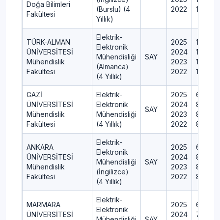
Doğa Bilimleri
(Burslu) (4
2022
13
Fakültesi
Yıllık)
Elektrik-
TÜRK-ALMAN
2025
10
Elektronik
ÜNİVERSİTESİ
2024
10
Mühendisliği
SAY
Mühendislik
2023
10
(Almanca)
Fakültesi
2022
10
(4 Yıllık)
GAZİ
Elektrik-
2025
60
ÜNİVERSİTESİ
Elektronik
2024
80
SAY
Mühendislik
Mühendisliği
2023
80
Fakültesi
(4 Yıllık)
2022
80
Elektrik-
ANKARA
2025
60
Elektronik
ÜNİVERSİTESİ
2024
80
Mühendisliği
SAY
Mühendislik
2023
80
(İngilizce)
Fakültesi
2022
80
(4 Yıllık)
Elektrik-
MARMARA
2025
60
Elektronik
ÜNİVERSİTESİ
2024
70
Mühendisliği
SAY