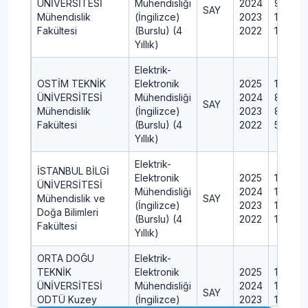
ÜNİVERSİTESİ
Mühendisliği
2024
9
SAY
Mühendislik
(İngilizce)
2023
10
Fakültesi
(Burslu) (4
2022
11
Yıllık)
Elektrik-
OSTİM TEKNİK
Elektronik
2025
14
ÜNİVERSİTESİ
Mühendisliği
2024
8
SAY
Mühendislik
(İngilizce)
2023
8
Fakültesi
(Burslu) (4
2022
5
Yıllık)
Elektrik-
İSTANBUL BİLGİ
Elektronik
2025
12
ÜNİVERSİTESİ
Mühendisliği
2024
13
Mühendislik ve
SAY
(İngilizce)
2023
12
Doğa Bilimleri
(Burslu) (4
2022
13
Fakültesi
Yıllık)
ORTA DOĞU
Elektrik-
TEKNİK
Elektronik
2025
17
ÜNİVERSİTESİ
Mühendisliği
2024
11
SAY
ODTÜ Kuzey
(İngilizce)
2023
10