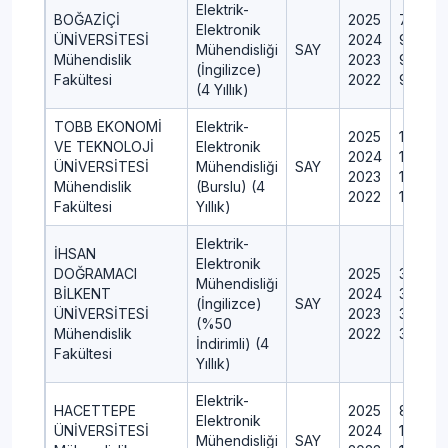
Elektrik-
BOĞAZİÇİ
2025
75
Elektronik
ÜNİVERSİTESİ
2024
90
Mühendisliği
SAY
Mühendislik
2023
90
(İngilizce)
Fakültesi
2022
90
(4 Yıllık)
TOBB EKONOMİ
Elektrik-
2025
13
VE TEKNOLOJİ
Elektronik
2024
13
ÜNİVERSİTESİ
Mühendisliği
SAY
2023
13
Mühendislik
(Burslu) (4
2022
15
Fakültesi
Yıllık)
Elektrik-
İHSAN
Elektronik
DOĞRAMACI
2025
35
Mühendisliği
BİLKENT
2024
35
(İngilizce)
SAY
ÜNİVERSİTESİ
2023
35
(%50
Mühendislik
2022
35
İndirimli) (4
Fakültesi
Yıllık)
Elektrik-
HACETTEPE
2025
85
Elektronik
ÜNİVERSİTESİ
2024
100
Mühendisliği
SAY