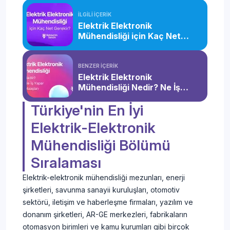
Kıbrıs Kampusu
(Burslu) (4
2022
8
(KKTC-Güzelyurt)
Yıllık)
İLGİLİ İÇERİK
Elektrik Elektronik
Elektrik-
Mühendisliği için Kaç Net
TÜRK HAVA
Elektronik
2025
6
Gerekir?
KURUMU
Mühendisliği
2024
10
ÜNİVERSİTESİ
SAY
(İngilizce)
2023
10
BENZER İÇERİK
Mühendislik
(Burslu) (4
2022
12
Elektrik Elektronik
Fakültesi
Yıllık)
Mühendisliği Nedir? Ne İş
Yapar? Maaşları
BURSA ULUDAĞ
Elektrik-
2025
70
Türkiye'nin En İyi
ÜNİVERSİTESİ
Elektronik
2024
90
SAY
Elektrik-Elektronik
Mühendislik
Mühendisliği
2023
90
Fakültesi
(4 Yıllık)
2022
90
Mühendisliği Bölümü
Elektrik-
Sıralaması
OSTİM TEKNİK
2025
11
Elektronik
ÜNİVERSİTESİ
2024
7
Mühendisliği
SAY
Elektrik-elektronik mühendisliği mezunları, enerji
Mühendislik
2023
7
(Burslu) (4
Fakültesi
2022
6
şirketleri, savunma sanayii kuruluşları, otomotiv
Yıllık)
sektörü, iletişim ve haberleşme firmaları, yazılım ve
Elektrik-
donanım şirketleri, AR-GE merkezleri, fabrikaların
MALTEPE
Elektronik
2025
4
otomasyon birimleri ve kamu kurumları gibi birçok
ÜNİVERSİTESİ