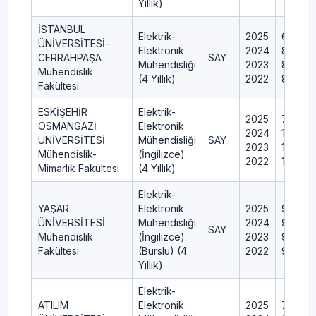
Yıllık)
İSTANBUL
Elektrik-
2025
60
ÜNİVERSİTESİ-
Elektronik
2024
80
CERRAHPAŞA
SAY
Mühendisliği
2023
80
Mühendislik
(4 Yıllık)
2022
80
Fakültesi
ESKİŞEHİR
Elektrik-
2025
70
OSMANGAZİ
Elektronik
2024
100
ÜNİVERSİTESİ
Mühendisliği
SAY
2023
100
Mühendislik-
(İngilizce)
2022
100
Mimarlık Fakültesi
(4 Yıllık)
Elektrik-
YAŞAR
Elektronik
2025
9
ÜNİVERSİTESİ
Mühendisliği
2024
9
SAY
Mühendislik
(İngilizce)
2023
9
Fakültesi
(Burslu) (4
2022
9
Yıllık)
Elektrik-
ATILIM
Elektronik
2025
7