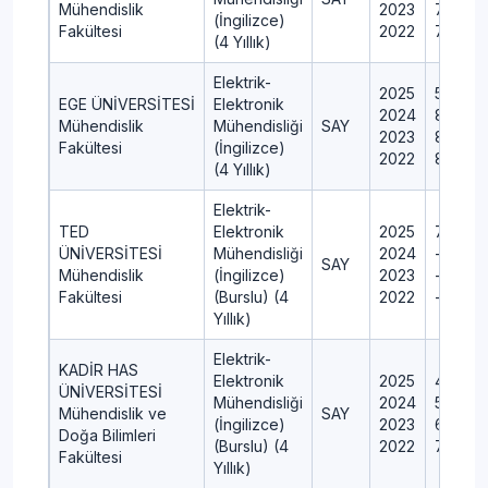
Mühendislik
2023
70
(İngilizce)
Fakültesi
2022
70
(4 Yıllık)
Elektrik-
2025
50
EGE ÜNİVERSİTESİ
Elektronik
2024
85
Mühendislik
Mühendisliği
SAY
2023
85
Fakültesi
(İngilizce)
2022
85
(4 Yıllık)
Elektrik-
TED
Elektronik
2025
7
ÜNİVERSİTESİ
Mühendisliği
2024
---
SAY
Mühendislik
(İngilizce)
2023
---
Fakültesi
(Burslu) (4
2022
---
Yıllık)
Elektrik-
KADİR HAS
Elektronik
2025
4
ÜNİVERSİTESİ
Mühendisliği
2024
5
Mühendislik ve
SAY
(İngilizce)
2023
6
Doğa Bilimleri
(Burslu) (4
2022
7
Fakültesi
Yıllık)