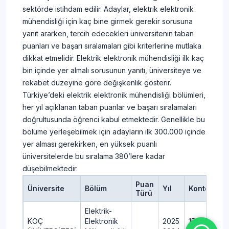
Mühendisliği
2024
2
sektörde istihdam edilir. Adaylar, elektrik elektronik
Mühendislik ve
SAY
(İngilizce)
2023
3
Doğa Bilimleri
mühendisliği için kaç bine girmek gerekir sorusuna
(Burslu) (4
2022
6
Fakültesi
yanıt ararken, tercih edecekleri üniversitenin taban
Yıllık)
puanları ve başarı sıralamaları gibi kriterlerine mutlaka
İZMİR KATİP
Elektrik-
dikkat etmelidir. Elektrik elektronik mühendisliği ilk kaç
2025
50
ÇELEBİ
Elektronik
2024
75
bin içinde yer almalı sorusunun yanıtı, üniversiteye ve
ÜNİVERSİTESİ
Mühendisliği
SAY
2023
75
rekabet düzeyine göre değişkenlik gösterir.
Mühendislik ve
(İngilizce)
2022
75
Mimarlık Fakültesi
(4 Yıllık)
Türkiye’deki elektrik elektronik mühendisliği bölümleri,
her yıl açıklanan taban puanlar ve başarı sıralamaları
Elektrik-
ÇUKUROVA
2025
50
doğrultusunda öğrenci kabul etmektedir. Genellikle bu
Elektronik
ÜNİVERSİTESİ
2024
75
bölüme yerleşebilmek için adayların ilk 300.000 içinde
Mühendisliği
SAY
Mühendislik
2023
75
yer alması gerekirken, en yüksek puanlı
(İngilizce)
Fakültesi
2022
75
(4 Yıllık)
üniversitelerde bu sıralama 380’lere kadar
düşebilmektedir.
AKDENİZ
Elektrik-
2025
60
ÜNİVERSİTESİ
Elektronik
2024
75
Puan
Üniversite
Bölüm
Yıl
Kontenjan
SAY
Türü
Mühendislik
Mühendisliği
2023
75
Fakültesi
(4 Yıllık)
2022
75
Elektrik-
KOÇ
Elektronik
2025
15
Elektrik-
İSTANBUL OKAN