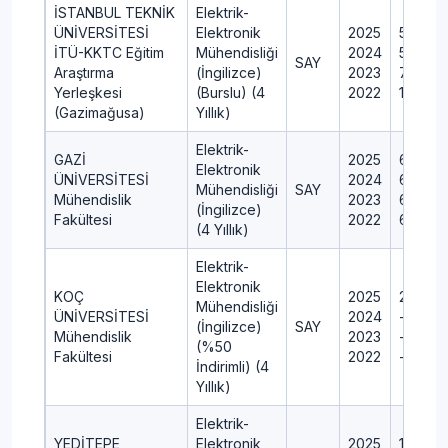
İSTANBUL TEKNİK
Elektrik-
ÜNİVERSİTESİ
Elektronik
2025
5
İTÜ-KKTC Eğitim
Mühendisliği
2024
5
SAY
Araştırma
(İngilizce)
2023
7
Yerleşkesi
(Burslu) (4
2022
10
(Gazimağusa)
Yıllık)
Elektrik-
GAZİ
2025
60
Elektronik
ÜNİVERSİTESİ
2024
60
Mühendisliği
SAY
Mühendislik
2023
60
(İngilizce)
Fakültesi
2022
60
(4 Yıllık)
Elektrik-
Elektronik
KOÇ
2025
20
Mühendisliği
ÜNİVERSİTESİ
2024
---
(İngilizce)
SAY
Mühendislik
2023
---
(%50
Fakültesi
2022
---
İndirimli) (4
Yıllık)
Elektrik-
YEDİTEPE
Elektronik
2025
12