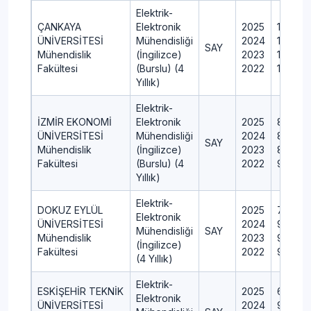
Elektrik-
ÇANKAYA
Elektronik
2025
10
ÜNİVERSİTESİ
Mühendisliği
2024
10
SAY
Mühendislik
(İngilizce)
2023
10
Fakültesi
(Burslu) (4
2022
12
Yıllık)
Elektrik-
İZMİR EKONOMİ
Elektronik
2025
8
ÜNİVERSİTESİ
Mühendisliği
2024
8
SAY
Mühendislik
(İngilizce)
2023
8
Fakültesi
(Burslu) (4
2022
9
Yıllık)
Elektrik-
DOKUZ EYLÜL
2025
70
Elektronik
ÜNİVERSİTESİ
2024
90
Mühendisliği
SAY
Mühendislik
2023
90
(İngilizce)
Fakültesi
2022
90
(4 Yıllık)
Elektrik-
ESKİŞEHİR TEKNİK
2025
60
Elektronik
ÜNİVERSİTESİ
2024
95