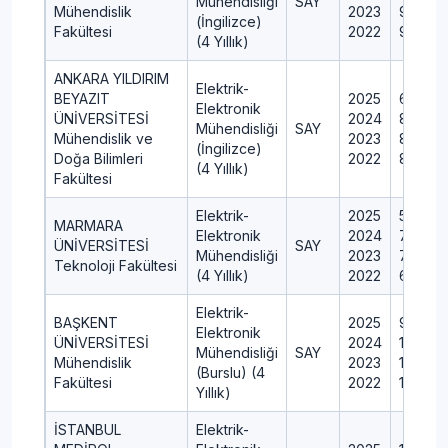
Mühendisliği
SAY
Mühendislik
2023
95
(İngilizce)
Fakültesi
2022
95
(4 Yıllık)
ANKARA YILDIRIM
Elektrik-
BEYAZIT
2025
60
Elektronik
ÜNİVERSİTESİ
2024
80
Mühendisliği
SAY
Mühendislik ve
2023
80
(İngilizce)
Doğa Bilimleri
2022
80
(4 Yıllık)
Fakültesi
Elektrik-
2025
54
MARMARA
Elektronik
2024
70
ÜNİVERSİTESİ
SAY
Mühendisliği
2023
70
Teknoloji Fakültesi
(4 Yıllık)
2022
64
Elektrik-
BAŞKENT
2025
9
Elektronik
ÜNİVERSİTESİ
2024
10
Mühendisliği
SAY
Mühendislik
2023
10
(Burslu) (4
Fakültesi
2022
12
Yıllık)
İSTANBUL
Elektrik-