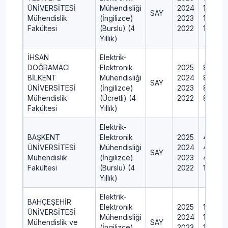
ÜNİVERSİTESİ
Mühendisliği
2024
14
SAY
Mühendislik
(İngilizce)
2023
13
Fakültesi
(Burslu) (4
2022
15
Yıllık)
İHSAN
Elektrik-
DOĞRAMACI
Elektronik
2025
80
BİLKENT
Mühendisliği
2024
80
SAY
ÜNİVERSİTESİ
(İngilizce)
2023
80
Mühendislik
(Ücretli) (4
2022
80
Fakültesi
Yıllık)
Elektrik-
BAŞKENT
Elektronik
2025
4
ÜNİVERSİTESİ
Mühendisliği
2024
4
SAY
Mühendislik
(İngilizce)
2023
4
Fakültesi
(Burslu) (4
2022
10
Yıllık)
Elektrik-
BAHÇEŞEHİR
Elektronik
2025
12
ÜNİVERSİTESİ
Mühendisliği
2024
11
Mühendislik ve
SAY
(İngilizce)
2023
11