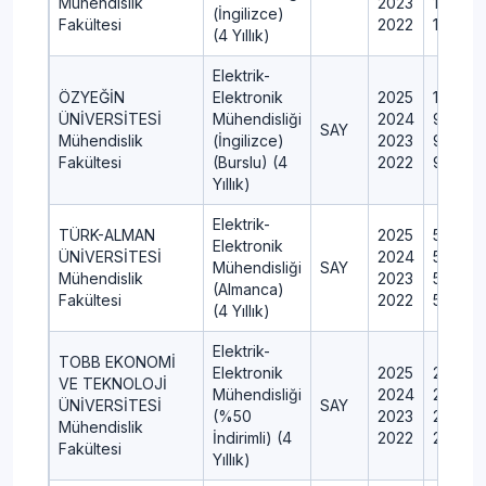
Mühendislik
2023
100
(İngilizce)
Fakültesi
2022
100
(4 Yıllık)
Elektrik-
ÖZYEĞİN
Elektronik
2025
11
ÜNİVERSİTESİ
Mühendisliği
2024
9
SAY
Mühendislik
(İngilizce)
2023
9
Fakültesi
(Burslu) (4
2022
9
Yıllık)
Elektrik-
TÜRK-ALMAN
2025
50
Elektronik
ÜNİVERSİTESİ
2024
50
Mühendisliği
SAY
Mühendislik
2023
50
(Almanca)
Fakültesi
2022
50
(4 Yıllık)
Elektrik-
TOBB EKONOMİ
Elektronik
2025
25
VE TEKNOLOJİ
Mühendisliği
2024
25
ÜNİVERSİTESİ
SAY
(%50
2023
25
Mühendislik
İndirimli) (4
2022
25
Fakültesi
Yıllık)