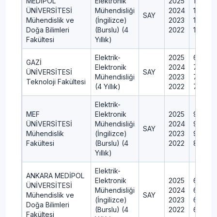
MEDİPOL
Elektronik
2025
10
ÜNİVERSİTESİ
Mühendisliği
2024
10
SAY
Mühendislik ve
(İngilizce)
2023
10
Doğa Bilimleri
(Burslu) (4
2022
10
Fakültesi
Yıllık)
Elektrik-
2025
63
GAZİ
Elektronik
2024
75
ÜNİVERSİTESİ
SAY
Mühendisliği
2023
75
Teknoloji Fakültesi
(4 Yıllık)
2022
75
Elektrik-
MEF
Elektronik
2025
9
ÜNİVERSİTESİ
Mühendisliği
2024
9
SAY
Mühendislik
(İngilizce)
2023
9
Fakültesi
(Burslu) (4
2022
8
Yıllık)
Elektrik-
ANKARA MEDİPOL
Elektronik
2025
6
ÜNİVERSİTESİ
Mühendisliği
2024
6
Mühendislik ve
SAY
(İngilizce)
2023
6
Doğa Bilimleri
(Burslu) (4
2022
6
Fakültesi