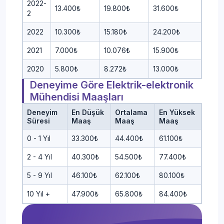
2022-
13.400₺
19.800₺
31.600₺
2
2022
10.300₺
15.180₺
24.200₺
2021
7.000₺
10.076₺
15.900₺
2020
5.800₺
8.272₺
13.000₺
Deneyime Göre Elektrik-elektronik
Mühendisi Maaşları
Deneyim
En Düşük
Ortalama
En Yüksek
Süresi
Maaş
Maaş
Maaş
0 - 1 Yıl
33.300₺
44.400₺
61.100₺
2 - 4 Yıl
40.300₺
54.500₺
77.400₺
5 - 9 Yıl
46.100₺
62.100₺
80.100₺
10 Yıl +
47.900₺
65.800₺
84.400₺