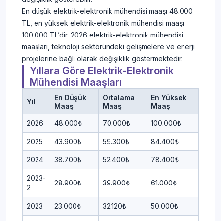
En düşük elektrik-elektronik mühendisi maaşı 48.000
TL, en yüksek elektrik-elektronik mühendisi maaşı
100.000 TL’dir. 2026 elektrik-elektronik mühendisi
maaşları, teknoloji sektöründeki gelişmelere ve enerji
projelerine bağlı olarak değişiklik göstermektedir.
Yıllara Göre Elektrik-Elektronik
Mühendisi Maaşları
En Düşük
Ortalama
En Yüksek
Yıl
Maaş
Maaş
Maaş
2026
48.000₺
70.000₺
100.000₺
2025
43.900₺
59.300₺
84.400₺
2024
38.700₺
52.400₺
78.400₺
2023-
28.900₺
39.900₺
61.000₺
2
2023
23.000₺
32.120₺
50.000₺