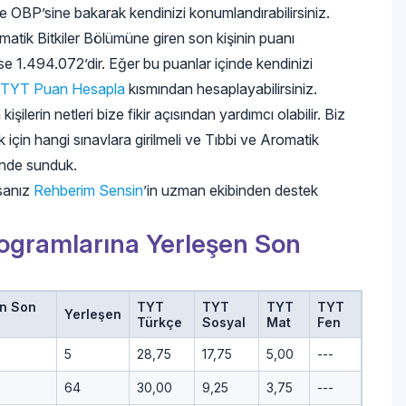
ve OBP’sine bakarak kendinizi konumlandırabilirsiniz.
atik Bitkiler Bölümüne giren son kişinin puanı
e 1.494.072’dir. Eğer bu puanlar içinde kendinizi
TYT Puan Hesapla
kısmından hesaplayabilirsiniz.
şilerin netleri bize fikir açısından yardımcı olabilir. Biz
için hangi sınavlara girilmeli ve Tıbbi ve Aromatik
linde sunduk.
rsanız
Rehberim Sensin
’in uzman ekibinden destek
Programlarına Yerleşen Son
en Son
TYT
TYT
TYT
TYT
Yerleşen
Türkçe
Sosyal
Mat
Fen
5
28,75
17,75
5,00
---
0
64
30,00
9,25
3,75
---