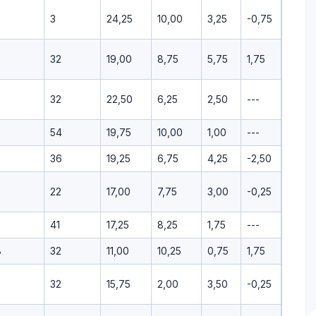
3
24,25
10,00
3,25
-0,75
0
32
19,00
8,75
5,75
1,75
32
22,50
6,25
2,50
---
54
19,75
10,00
1,00
---
36
19,25
6,75
4,25
-2,50
22
17,00
7,75
3,00
-0,25
41
17,25
8,25
1,75
---
8
32
11,00
10,25
0,75
1,75
32
15,75
2,00
3,50
-0,25