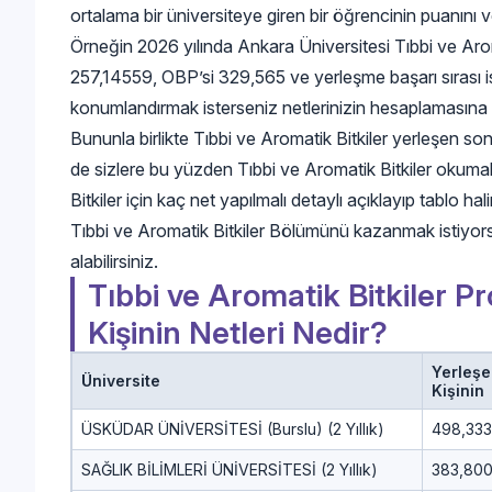
ortalama bir üniversiteye giren bir öğrencinin puanını 
Örneğin 2026 yılında Ankara Üniversitesi Tıbbi ve Arom
257,14559, OBP’si 329,565 ve yerleşme başarı sırası is
konumlandırmak isterseniz netlerinizin hesaplamasına
Bununla birlikte Tıbbi ve Aromatik Bitkiler yerleşen son ki
de sizlere bu yüzden Tıbbi ve Aromatik Bitkiler okumak 
Bitkiler için kaç net yapılmalı detaylı açıklayıp tablo ha
Tıbbi ve Aromatik Bitkiler Bölümünü kazanmak istiyo
alabilirsiniz.
Tıbbi ve Aromatik Bitkiler 
Kişinin Netleri Nedir?
Yerleş
Üniversite
Kişinin
ÜSKÜDAR ÜNİVERSİTESİ (Burslu) (2 Yıllık)
498,333
SAĞLIK BİLİMLERİ ÜNİVERSİTESİ (2 Yıllık)
383,80