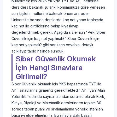
bulabilmek için 2026 YKS’de TYT ve AYT netlerine
ders ders bakarak şu anki konumunuza göre yerleşen
son kişilerin netlerine bakmak önem arz eder.
Üniversite bazında derslerde kaç net yapıp toplamda
kaç net ile girdiklerine bakıp kıyaslayıp
değerlendirmek gerekli. Aşağıda sizler için "Peki Siber
Güvenlik için kaç net yapılmalı?" Siber Güvenlik için
kaç net yapılmalı? gibi soruların cevabını detaylı
açıklayıp tablo halinde sunduk.
Siber Güvenlik Okumak
İçin Hangi Sınavlara
Girilmeli?
Siber Güvenlik okumak için YKS kapsamında TYT ile
AYT sınavlarına girmeniz gerekmektedir. AYT yani Alan
Yeterlilik Testinde sayısal alandan sorumlu olarak Fizik,
Kimya, Biyoloji ve Matematik derslerinden toplam 80
soruda taban puanı ve sıralamalarına yönelik istenilen
başarıyı elde etmelisiniz. Bu sınavlardaki başarı