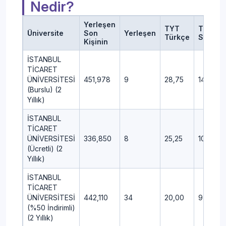
Nedir?
Yerleşen
TYT
TYT
Üniversite
Son
Yerleşen
Türkçe
Sosyal
Kişinin
İSTANBUL
TİCARET
ÜNİVERSİTESİ
451,978
9
28,75
14,00
(Burslu) (2
Yıllık)
İSTANBUL
TİCARET
ÜNİVERSİTESİ
336,850
8
25,25
10,00
(Ücretli) (2
Yıllık)
İSTANBUL
TİCARET
ÜNİVERSİTESİ
442,110
34
20,00
9,75
(%50 İndirimli)
(2 Yıllık)