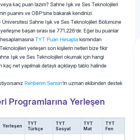
ı veya kaç puan lazım? Sahne Işık ve Ses Teknolojileri
inin puanını ve OBP’sine bakarak kendinizi
e Üniversitesi Sahne Işık ve Ses Teknolojileri Bölümüne
erleşme başarı sırası ise 771.226’dır. Eğer bu puanlar
in hesaplamasına
TYT Puan Hesapla
kısmından
knolojileri yerleşen son kişilerin netleri bize fikir
ahne Işık ve Ses Teknolojileri okumak için hangi
in kaç net yapılmalı detaylı açıklayıp tablo halinde
stiyorsanız
Rehberim Sensin
’in uzman ekibinden destek
eri Programlarına Yerleşen
TYT
TYT
TYT
TYT
Yerleşen
Türkçe
Sosyal
Mat
Fen