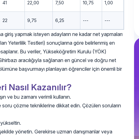
41
22,00
7,50
10,75
1,00
22
9,75
6,25
---
---
ına giriş yapmak isteyen adayların ne kadar net yapmaları
n Yeterlilik Testleri) sonuçlarına göre belirlenmiş en
esaplanır. Bu veriler, Yükseköğretim Kurulu (YÖK)
rbazı aracılığıyla sağlanan en güncel ve doğru net
ri Bölümüne başvurmayı planlayan öğrenciler için önemli bir
ri Nasıl Kazanılır?
şın ve bu zamanı verimli kullanın.
e soru çözme tekniklerine dikkat edin. Çözülen soruların
 yükseltin.
bir şekilde yönetin. Gerekirse uzman danışmanlar veya