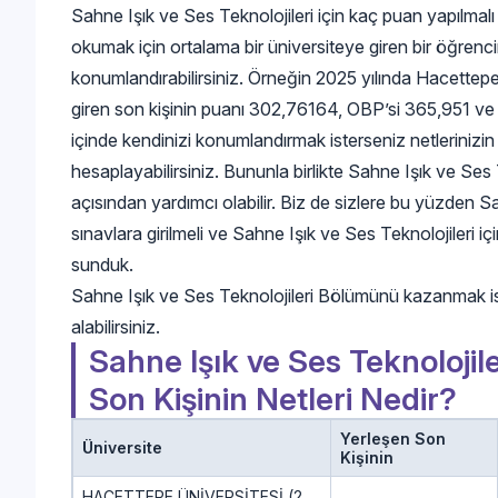
Sahne Işık ve Ses Teknolojileri için kaç puan yapılmal
okumak için ortalama bir üniversiteye giren bir öğrenc
konumlandırabilirsiniz. Örneğin 2025 yılında Hacettep
giren son kişinin puanı 302,76164, OBP’si 365,951 ve y
içinde kendinizi konumlandırmak isterseniz netleriniz
hesaplayabilirsiniz. Bununla birlikte Sahne Işık ve Ses Te
açısından yardımcı olabilir. Biz de sizlere bu yüzden S
sınavlara girilmeli ve Sahne Işık ve Ses Teknolojileri iç
sunduk.
Sahne Işık ve Ses Teknolojileri Bölümünü kazanmak i
alabilirsiniz.
Sahne Işık ve Ses Teknolojil
Son Kişinin Netleri Nedir?
Yerleşen Son
Üniversite
Kişinin
HACETTEPE ÜNİVERSİTESİ (2