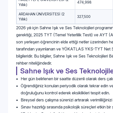
474,998
Yıllık)
ARDAHAN ÜNİVERSİTESİ (2
327,500
Yıllık)
2026 yılı için Sahne Işık ve Ses Teknolojileri program
gerektiği, 2025 TYT (Temel Yeterlilik Testi) ve AYT (Ala
son yerleşen öğrencinin elde ettiği netler üzerinden h
tarafından yayınlanan ve YÖKATLAS YKS-TYT Net Sihi
bilgileridir. Bu bilgiler, Sahne Işık ve Ses Teknolojile
rehber niteliğindedir.
Sahne Işık ve Ses Teknolojile
Her gün belirlenen bir saatte düzenli olarak ders çalı
Öğrendiğiniz konuları periyodik olarak tekrar edin v
doğruluğunu kontrol ederek eksiklikleri tespit edin.
Bireysel ders çalışma sürenizi artırarak verimliliğinizi
Sınav hazırlığı sırasında psikolojik süreçleri etkin 