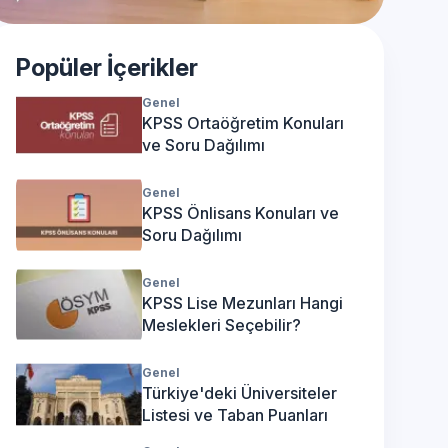
Popüler İçerikler
Genel
KPSS Ortaöğretim Konuları
ve Soru Dağılımı
Genel
KPSS Önlisans Konuları ve
Soru Dağılımı
Genel
KPSS Lise Mezunları Hangi
Meslekleri Seçebilir?
Genel
Türkiye'deki Üniversiteler
Listesi ve Taban Puanları