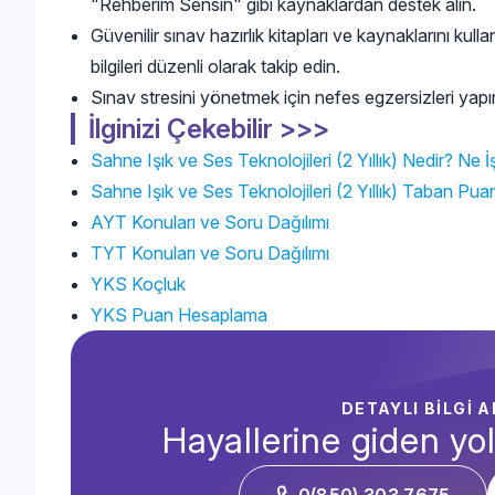
"Rehberim Sensin" gibi kaynaklardan destek alın.
Güvenilir sınav hazırlık kitapları ve kaynaklarını kullan
bilgileri düzenli olarak takip edin.
Sınav stresini yönetmek için nefes egzersizleri yapın v
İlginizi Çekebilir >>>
Sahne Işık ve Ses Teknolojileri (2 Yıllık) Nedir? Ne 
Sahne Işık ve Ses Teknolojileri (2 Yıllık) Taban Puan
AYT Konuları ve Soru Dağılımı
TYT Konuları ve Soru Dağılımı
YKS Koçluk
YKS Puan Hesaplama
DETAYLI BİLGİ 
Hayallerine giden yol
0(850) 303 7675