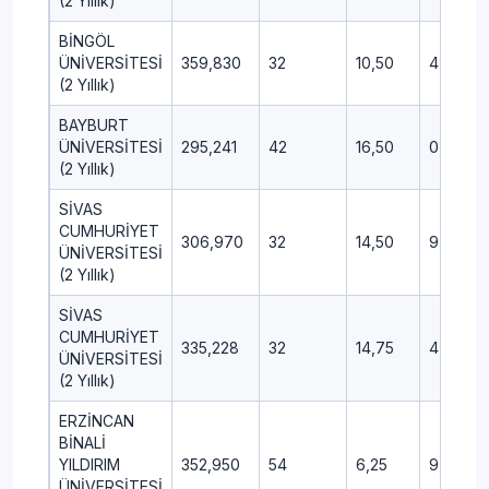
(2 Yıllık)
BİNGÖL
ÜNİVERSİTESİ
359,830
32
10,50
4,50
(2 Yıllık)
BAYBURT
ÜNİVERSİTESİ
295,241
42
16,50
0,50
(2 Yıllık)
SİVAS
CUMHURİYET
306,970
32
14,50
9,00
ÜNİVERSİTESİ
(2 Yıllık)
SİVAS
CUMHURİYET
335,228
32
14,75
4,25
ÜNİVERSİTESİ
(2 Yıllık)
ERZİNCAN
BİNALİ
YILDIRIM
352,950
54
6,25
9,75
ÜNİVERSİTESİ