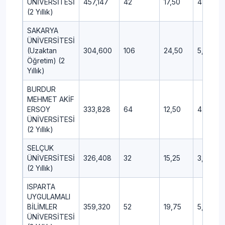
ÜNİVERSİTESİ
457,147
42
17,50
4,25
(2 Yıllık)
SAKARYA
ÜNİVERSİTESİ
(Uzaktan
304,600
106
24,50
5,75
Öğretim) (2
Yıllık)
BURDUR
MEHMET AKİF
ERSOY
333,828
64
12,50
4,75
ÜNİVERSİTESİ
(2 Yıllık)
SELÇUK
ÜNİVERSİTESİ
326,408
32
15,25
3,25
(2 Yıllık)
ISPARTA
UYGULAMALI
BİLİMLER
359,320
52
19,75
5,00
ÜNİVERSİTESİ