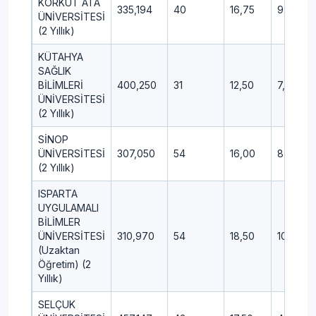
KORKUT ATA
335,194
40
16,75
9,50
ÜNİVERSİTESİ
(2 Yıllık)
KÜTAHYA
SAĞLIK
BİLİMLERİ
400,250
31
12,50
7,50
ÜNİVERSİTESİ
(2 Yıllık)
SİNOP
ÜNİVERSİTESİ
307,050
54
16,00
8,25
(2 Yıllık)
ISPARTA
UYGULAMALI
BİLİMLER
ÜNİVERSİTESİ
310,970
54
18,50
10,75
(Uzaktan
Öğretim) (2
Yıllık)
SELÇUK