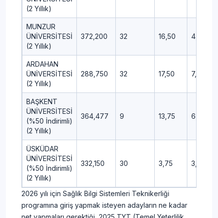
(2 Yıllık)
MUNZUR
ÜNİVERSİTESİ
372,200
32
16,50
4,25
(2 Yıllık)
ARDAHAN
ÜNİVERSİTESİ
288,750
32
17,50
7,50
(2 Yıllık)
BAŞKENT
ÜNİVERSİTESİ
364,477
9
13,75
6,00
(%50 İndirimli)
(2 Yıllık)
ÜSKÜDAR
ÜNİVERSİTESİ
332,150
30
3,75
3,50
(%50 İndirimli)
(2 Yıllık)
2026 yılı için Sağlık Bilgi Sistemleri Teknikerliği
programına giriş yapmak isteyen adayların ne kadar
net yapmaları gerektiği, 2025 TYT (Temel Yeterlilik