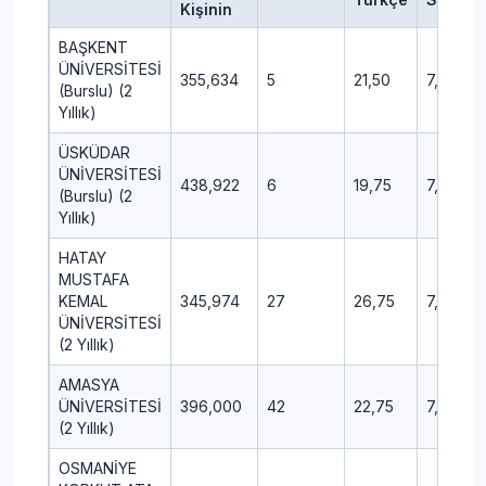
Kişinin
BAŞKENT
ÜNİVERSİTESİ
355,634
5
21,50
7,00
(Burslu) (2
Yıllık)
ÜSKÜDAR
ÜNİVERSİTESİ
438,922
6
19,75
7,50
(Burslu) (2
Yıllık)
HATAY
MUSTAFA
KEMAL
345,974
27
26,75
7,50
ÜNİVERSİTESİ
(2 Yıllık)
AMASYA
ÜNİVERSİTESİ
396,000
42
22,75
7,25
(2 Yıllık)
OSMANİYE