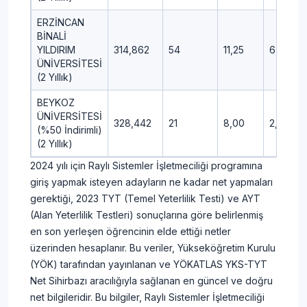
ERZİNCAN
BİNALİ
YILDIRIM
314,862
54
11,25
6,25
ÜNİVERSİTESİ
(2 Yıllık)
BEYKOZ
ÜNİVERSİTESİ
328,442
21
8,00
2,25
(%50 İndirimli)
(2 Yıllık)
2024 yılı için Raylı Sistemler İşletmeciliği programına
giriş yapmak isteyen adayların ne kadar net yapmaları
gerektiği, 2023 TYT (Temel Yeterlilik Testi) ve AYT
(Alan Yeterlilik Testleri) sonuçlarına göre belirlenmiş
en son yerleşen öğrencinin elde ettiği netler
üzerinden hesaplanır. Bu veriler, Yükseköğretim Kurulu
(YÖK) tarafından yayınlanan ve YÖKATLAS YKS-TYT
Net Sihirbazı aracılığıyla sağlanan en güncel ve doğru
net bilgileridir. Bu bilgiler, Raylı Sistemler İşletmeciliği