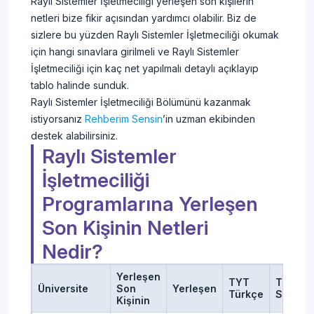
Raylı Sistemler İşletmeciliği yerleşen son kişilerin
netleri bize fikir açısından yardımcı olabilir. Biz de
sizlere bu yüzden Raylı Sistemler İşletmeciliği okumak
için hangi sınavlara girilmeli ve Raylı Sistemler
İşletmeciliği için kaç net yapılmalı detaylı açıklayıp
tablo halinde sunduk.
Raylı Sistemler İşletmeciliği Bölümünü kazanmak
istiyorsanız
Rehberim Sensin
’in uzman ekibinden
destek alabilirsiniz.
Raylı Sistemler
İşletmeciliği
Programlarına Yerleşen
Son Kişinin Netleri
Nedir?
Yerleşen
TYT
TYT
Üniversite
Son
Yerleşen
Türkçe
Sosyal
Kişinin