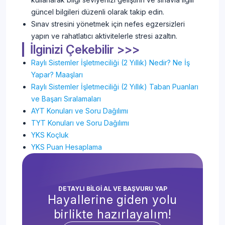
güncel bilgileri düzenli olarak takip edin.
Sınav stresini yönetmek için nefes egzersizleri
yapın ve rahatlatıcı aktivitelerle stresi azaltın.
İlginizi Çekebilir >>>
Raylı Sistemler İşletmeciliği (2 Yıllık) Nedir? Ne İş
Yapar? Maaşları
Raylı Sistemler İşletmeciliği (2 Yıllık) Taban Puanları
ve Başarı Sıralamaları
AYT Konuları ve Soru Dağılımı
TYT Konuları ve Soru Dağılımı
YKS Koçluk
YKS Puan Hesaplama
DETAYLI BİLGİ AL VE BAŞVURU YAP
Hayallerine giden yolu
birlikte hazırlayalım!