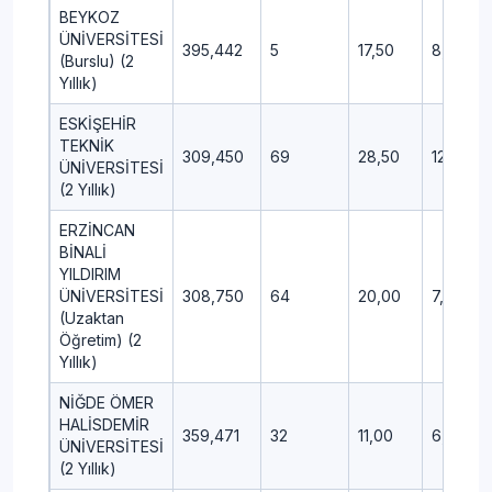
BEYKOZ
ÜNİVERSİTESİ
395,442
5
17,50
8,75
(Burslu) (2
Yıllık)
ESKİŞEHİR
TEKNİK
309,450
69
28,50
12,75
ÜNİVERSİTESİ
(2 Yıllık)
ERZİNCAN
BİNALİ
YILDIRIM
ÜNİVERSİTESİ
308,750
64
20,00
7,50
(Uzaktan
Öğretim) (2
Yıllık)
NİĞDE ÖMER
HALİSDEMİR
359,471
32
11,00
6,25
ÜNİVERSİTESİ
(2 Yıllık)