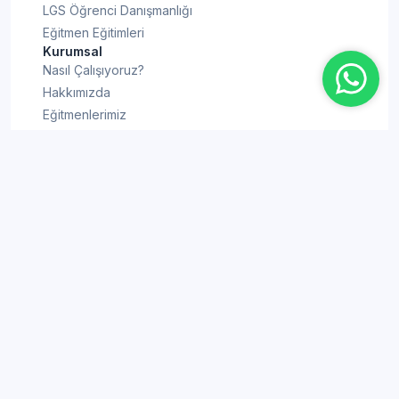
LGS Öğrenci Danışmanlığı
Eğitmen Eğitimleri
Kurumsal
Nasıl Çalışıyoruz?
Hakkımızda
Eğitmenlerimiz
Blog
Sıkça Sorulan Sorular
İletişim
Bilgi Rehberi
YKS Puan Hesaplama
KPSS Puan Hesaplama
TYT Puan Hesaplama
ALES Puan Hesaplama
AYT Puan Hesaplama
YDT Puan Hesaplama
LGS Puan Hesaplama
YKS'ye Kaç Gün Kaldı
DGS Puan Hesaplama
LGS'ye Kaç Gün Kaldı
Gizlilik
Açık Rıza Metni
Aydınlatma Metni
Kullanıcı Sözleşmesi