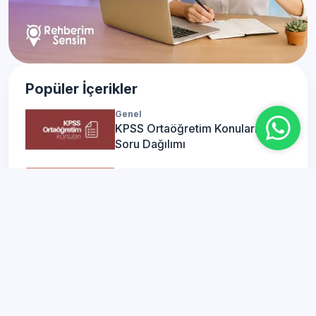
Popüler İçerikler
Genel
KPSS Ortaöğretim Konuları ve
Soru Dağılımı
Genel
KPSS Önlisans Konuları ve Soru
Dağılımı
Genel
KPSS Lise Mezunları Hangi
Meslekleri Seçebilir?
Genel