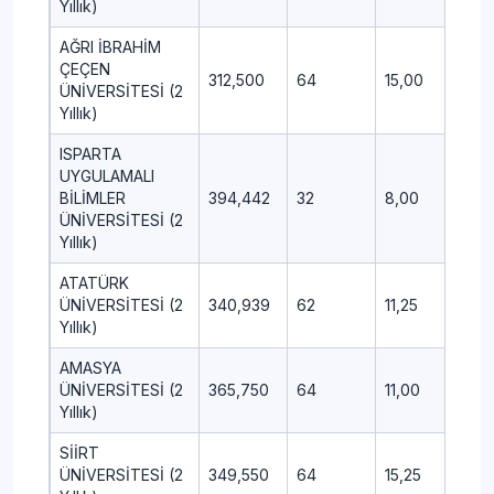
Yıllık)
AĞRI İBRAHİM
ÇEÇEN
312,500
64
15,00
3,25
ÜNİVERSİTESİ (2
Yıllık)
ISPARTA
UYGULAMALI
BİLİMLER
394,442
32
8,00
3,50
ÜNİVERSİTESİ (2
Yıllık)
ATATÜRK
ÜNİVERSİTESİ (2
340,939
62
11,25
2,50
Yıllık)
AMASYA
ÜNİVERSİTESİ (2
365,750
64
11,00
4,00
Yıllık)
SİİRT
ÜNİVERSİTESİ (2
349,550
64
15,25
1,75