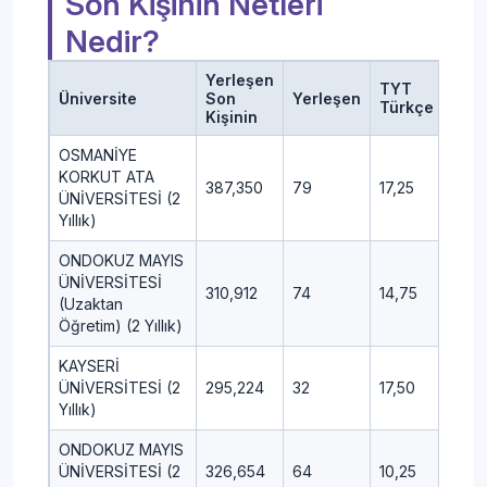
Son Kişinin Netleri
Nedir?
Yerleşen
TYT
TYT
Üniversite
Son
Yerleşen
Türkçe
Sosy
Kişinin
OSMANİYE
KORKUT ATA
387,350
79
17,25
2,75
ÜNİVERSİTESİ (2
Yıllık)
ONDOKUZ MAYIS
ÜNİVERSİTESİ
310,912
74
14,75
2,25
(Uzaktan
Öğretim) (2 Yıllık)
KAYSERİ
ÜNİVERSİTESİ (2
295,224
32
17,50
3,00
Yıllık)
ONDOKUZ MAYIS
ÜNİVERSİTESİ (2
326,654
64
10,25
9,25