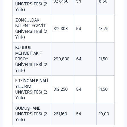
327,450
54
8,50
-0,2
ÜNİVERSİTESİ (2
Yıllık)
ZONGULDAK
BÜLENT ECEVİT
312,303
54
13,75
3,50
ÜNİVERSİTESİ (2
Yıllık)
BURDUR
MEHMET AKİF
ERSOY
290,830
64
11,50
4,25
ÜNİVERSİTESİ (2
Yıllık)
ERZİNCAN BİNALİ
YILDIRIM
312,250
84
11,50
0,25
ÜNİVERSİTESİ (2
Yıllık)
GÜMÜŞHANE
ÜNİVERSİTESİ (2
261,169
54
10,00
7,75
Yıllık)