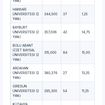
Yıllık)
HAKKARİ
ÜNİVERSİTESİ (2
344,500
37
1,25
7,50
Yıllık)
BAYBURT
ÜNİVERSİTESİ (2
357,036
42
14,75
0,50
Yıllık)
BOLU ABANT
İZZET BAYSAL
315,000
84
15,00
1,00
ÜNİVERSİTESİ (2
Yıllık)
ARDAHAN
ÜNİVERSİTESİ (2
380,376
27
13,25
---
Yıllık)
GİRESUN
ÜNİVERSİTESİ (2
295,300
54
11,25
7,50
Yıllık)
KÜTAHYA