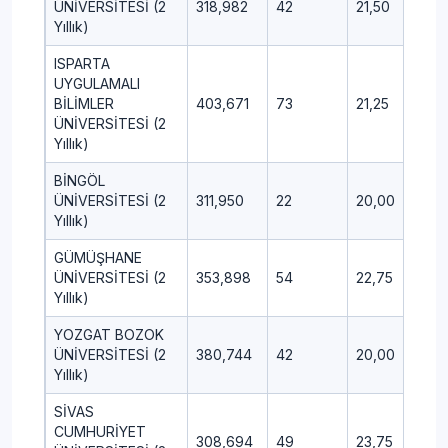
ÜNİVERSİTESİ (2
318,982
42
21,50
15,
Yıllık)
ISPARTA
UYGULAMALI
BİLİMLER
403,671
73
21,25
10,
ÜNİVERSİTESİ (2
Yıllık)
BİNGÖL
ÜNİVERSİTESİ (2
311,950
22
20,00
13,
Yıllık)
GÜMÜŞHANE
ÜNİVERSİTESİ (2
353,898
54
22,75
11,5
Yıllık)
YOZGAT BOZOK
ÜNİVERSİTESİ (2
380,744
42
20,00
9,2
Yıllık)
SİVAS
CUMHURİYET
308,694
49
23,75
10,