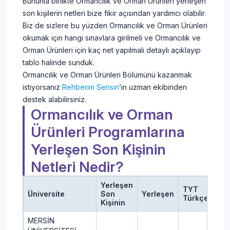
Bununla birlikte Ormancılık ve Orman Ürünleri yerleşen
son kişilerin netleri bize fikir açısından yardımcı olabilir.
Biz de sizlere bu yüzden Ormancılık ve Orman Ürünleri
okumak için hangi sınavlara girilmeli ve Ormancılık ve
Orman Ürünleri için kaç net yapılmalı detaylı açıklayıp
tablo halinde sunduk.
Ormancılık ve Orman Ürünleri Bölümünü kazanmak
istiyorsanız
Rehberim Sensin
’in uzman ekibinden
destek alabilirsiniz.
Ormancılık ve Orman
Ürünleri Programlarına
Yerleşen Son Kişinin
Netleri Nedir?
Yerleşen
TYT
TY
Üniversite
Son
Yerleşen
Türkçe
Sos
Kişinin
MERSİN