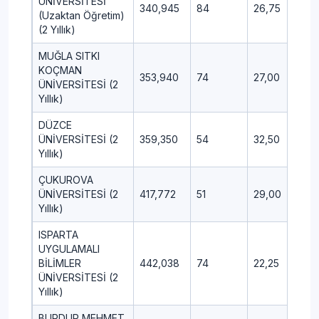
ÜNİVERSİTESİ
340,945
84
26,75
7,7
(Uzaktan Öğretim)
(2 Yıllık)
MUĞLA SITKI
KOÇMAN
353,940
74
27,00
12,
ÜNİVERSİTESİ (2
Yıllık)
DÜZCE
ÜNİVERSİTESİ (2
359,350
54
32,50
6,2
Yıllık)
ÇUKUROVA
ÜNİVERSİTESİ (2
417,772
51
29,00
10,
Yıllık)
ISPARTA
UYGULAMALI
BİLİMLER
442,038
74
22,25
7,2
ÜNİVERSİTESİ (2
Yıllık)
BURDUR MEHMET