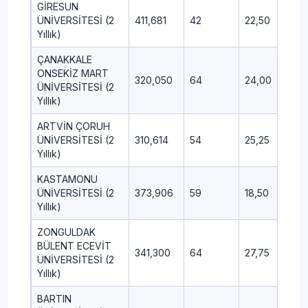
GİRESUN
ÜNİVERSİTESİ (2
411,681
42
22,50
11,2
Yıllık)
ÇANAKKALE
ONSEKİZ MART
320,050
64
24,00
10,
ÜNİVERSİTESİ (2
Yıllık)
ARTVİN ÇORUH
ÜNİVERSİTESİ (2
310,614
54
25,25
9,5
Yıllık)
KASTAMONU
ÜNİVERSİTESİ (2
373,906
59
18,50
11,5
Yıllık)
ZONGULDAK
BÜLENT ECEVİT
341,300
64
27,75
4,7
ÜNİVERSİTESİ (2
Yıllık)
BARTIN