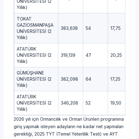
ÜNİVERSİTESİ (2
Yıllık)
TOKAT
GAZİOSMANPAŞA
383,638
54
17,75
10,
ÜNİVERSİTESİ (2
Yıllık)
ATATÜRK
ÜNİVERSİTESİ (2
319,139
47
20,25
10,
Yıllık)
GÜMÜŞHANE
ÜNİVERSİTESİ (2
382,098
64
17,25
11,7
Yıllık)
ATATÜRK
ÜNİVERSİTESİ (2
346,208
52
19,50
7,0
Yıllık)
2026 yılı için Ormancılık ve Orman Ürünleri programına
giriş yapmak isteyen adayların ne kadar net yapmaları
gerektiği, 2025 TYT (Temel Yeterlilik Testi) ve AYT