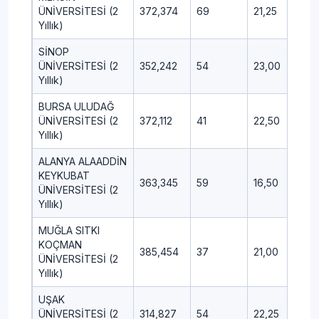
ÜNİVERSİTESİ (2
372,374
69
21,25
15,
Yıllık)
SİNOP
ÜNİVERSİTESİ (2
352,242
54
23,00
10,
Yıllık)
BURSA ULUDAĞ
ÜNİVERSİTESİ (2
372,112
41
22,50
14,
Yıllık)
ALANYA ALAADDİN
KEYKUBAT
363,345
59
16,50
8,0
ÜNİVERSİTESİ (2
Yıllık)
MUĞLA SITKI
KOÇMAN
385,454
37
21,00
11,5
ÜNİVERSİTESİ (2
Yıllık)
UŞAK
ÜNİVERSİTESİ (2
314,827
54
22,25
14,