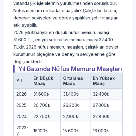
vatandaşlık işlemlerinin yürütülmesinden sorumludur.
Nüfus memuru ne kadar maaş alır? Çalıştıkları kurum,
deneyim seviyeleri ve görev yaptıkları şehir maaşları
etkileyebilir.
2026 yılı itibarıyla en düşük nüfus memuru maaşı
31.600 TL, en yüksek nüfus memuru maaşı 32.400
TL’dir. 2026 nüfus memuru maaşları, çalıştıkları devlet
kurumunun ölçeğine ve deneyim seviyelerine göre
değişmektedir.
Yıl Bazında Nüfus Memuru Maaşları
En Düşük
Ortalama
En Yüksek
Yıl
Maaş
Maaş
Maaş
2026
31.600₺
31.400₺
32.400₺
2025
26.700₺
26.200₺
27.000₺
2024
22.700₺
22.100₺
22.800₺
2023-
16.100₺
15.600₺
16.000₺
2