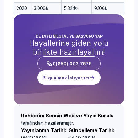
2020
3.000₺
5.324₺
9.100₺
DETAYLI BİLGİ AL VE BAŞVURU YAP
Hayallerine giden yolu
birlikte hazırlayalım!
0(850) 303 7675
Bilgi Almak İstiyorum
Rehberim Sensin Web ve Yayın Kurulu
tarafından hazırlanmıştır.
Yayınlanma Tarihi:
Güncelleme Tarihi:
06.10.2024
04.03.2026