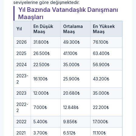
seviyelerine göre değişmektedir.
Yıl Bazında Vatandaşlık Danışmanı
Maaşları
En Düşük
Ortalama
En Yüksek
Yıl
Maaş
Maaş
Maaş
2026
31.800₺
49.300₺
76.100₺
2025
26.500₺
41.100₺
63.400₺
2024
22.500₺
35.000₺
56.900₺
2023-
16.100₺
25.900₺
43.200₺
2
2023
12.000₺
20.680₺
35.000₺
2022-
7.000₺
12.848₺
22.200₺
2
2022
5.400₺
9.856₺
17.000₺
2021
3.700₺
6.512₺
11.100₺