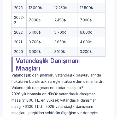
2023
12.000₺
12.250₺
12.500₺
2022-
7.000₺
7.450₺
7.900₺
2
2022
5.400₺
5.700₺
6.000₺
2021
3.700₺
3.850₺
4.000₺
2020
3.000₺
3.100₺
3.200₺
Vatandaşlık Danışmanı
Maaşları
Vatandaşlık danışmanları, vatandaşlık başvurularında
hukuki ve bürokratik süreçleri takip eden uzmanlardır.
Vatandaşlık danışmanı ne kadar maaş alır?
2026 yılı itibarıyla en düşük vatandaşlık danışmanı
maaşı 31.800 TL, en yüksek vatandaşlık danışmanı
maaşı 76.100 TL’dir. 2026 vatandaşlık danışmanı
maaşları, çalıştıkları sektörün ölçeğine ve deneyim