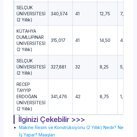
SELÇUK
ÜNİVERSİTESİ
340,574
41
12,75
7,75
(2 Yıllık)
KÜTAHYA
DUMLUPINAR
315,017
41
14,50
4,50
ÜNİVERSİTESİ
(2 Yıllık)
SELÇUK
ÜNİVERSİTESİ
327,881
32
8,25
5,75
(2 Yıllık)
RECEP
TAYYİP
ERDOĞAN
341,476
42
8,75
1,75
ÜNİVERSİTESİ
(2 Yıllık)
İlginizi Çekebilir >>>
Makine Resim ve Konstrüksiyonu (2 Yıllık) Nedir? Ne
İş Yapar? Maaşları