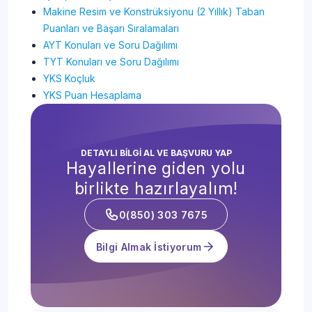
Makine Resim ve Konstrüksiyonu (2 Yıllık) Taban
Puanları ve Başarı Sıralamaları
AYT Konuları ve Soru Dağılımı
TYT Konuları ve Soru Dağılımı
YKS Koçluk
YKS Puan Hesaplama
DETAYLI BİLGİ AL VE BAŞVURU YAP
Hayallerine giden yolu
birlikte hazırlayalım!
0(850) 303 7675
Bilgi Almak İstiyorum