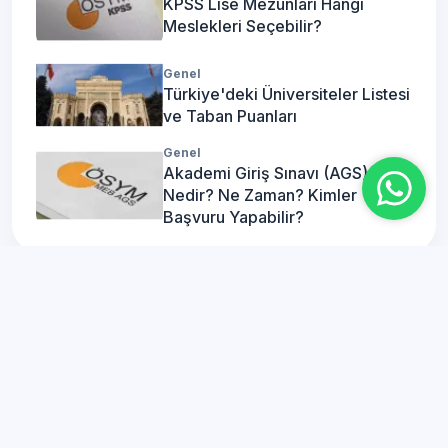
KPSS Lise Mezunları Hangi
Meslekleri Seçebilir?
Genel
Türkiye'deki Üniversiteler Listesi
ve Taban Puanları
Genel
Akademi Giriş Sınavı (AGS)
Nedir? Ne Zaman? Kimler
Başvuru Yapabilir?
Mobil Uygulamamız
Çok Yakında!