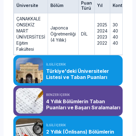
Puan
Üniversite
Bölüm
Yıl
Kontenjan
Türü
ÇANAKKALE
ONSEKİZ
2025
30
Japonca
MART
2024
40
Öğretmenliği
DİL
ÜNİVERSİTESİ
2023
40
(4 Yıllık)
Eğitim
2022
40
Fakültesi
İLGİLİ İÇERİK
Türkiye'deki Üniversiteler
Listesi ve Taban Puanları
BENZER İÇERİK
4 Yıllık Bölümlerin Taban
Puanları ve Başarı Sıralamaları
İLGİLİ İÇERİK
2 Yıllık (Önlisans) Bölümlerin