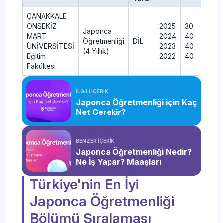
ÇANAKKALE
ONSEKİZ
2025
30
Japonca
MART
2024
40
Öğretmenliği
DİL
ÜNİVERSİTESİ
2023
40
(4 Yıllık)
Eğitim
2022
40
Fakültesi
İLGİLİ İÇERİK
Japonca Öğretmenliği için Kaç
Net Gerekir?
BENZER İÇERİK
Japonca Öğretmenliği Nedir?
Ne İş Yapar? Maaşları
Türkiye'nin En İyi
Japonca Öğretmenliği
Bölümü Sıralaması