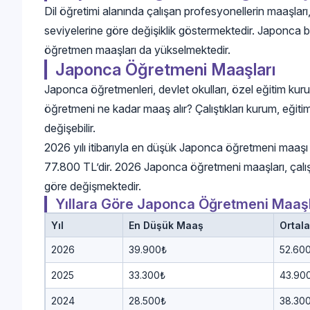
Dil öğretimi alanında çalışan profesyonellerin maaşları,
seviyelerine göre değişiklik göstermektedir. Japonca bil
öğretmen maaşları da yükselmektedir.
Japonca Öğretmeni Maaşları
Japonca öğretmenleri, devlet okulları, özel eğitim kuru
öğretmeni ne kadar maaş alır? Çalıştıkları kurum, eğiti
değişebilir.
2026 yılı itibarıyla en düşük Japonca öğretmeni maa
77.800 TL’dir. 2026 Japonca öğretmeni maaşları, çal
göre değişmektedir.
Yıllara Göre Japonca Öğretmeni Maaşl
Yıl
En Düşük Maaş
Ortal
2026
39.900₺
52.60
2025
33.300₺
43.90
2024
28.500₺
38.30