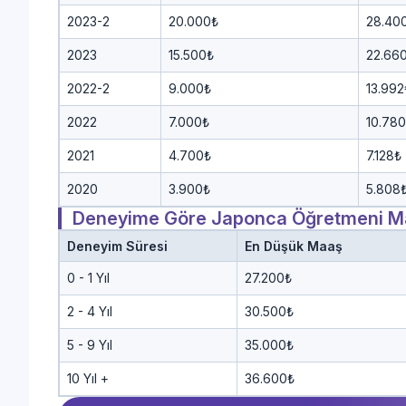
2023-2
20.000₺
28.40
2023
15.500₺
22.66
2022-2
9.000₺
13.992
2022
7.000₺
10.78
2021
4.700₺
7.128₺
2020
3.900₺
5.808
Deneyime Göre Japonca Öğretmeni Ma
Deneyim Süresi
En Düşük Maaş
0 - 1 Yıl
27.200₺
2 - 4 Yıl
30.500₺
5 - 9 Yıl
35.000₺
10 Yıl +
36.600₺