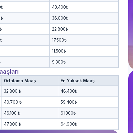
0₺
43.400₺
0₺
36.000₺
₺
22.800₺
0₺
17.500₺
11.500₺
₺
9.300₺
aşları
Ortalama Maaş
En Yüksek Maaş
32.800 ₺
48.400₺
40.700 ₺
59.400₺
46.100 ₺
61.300₺
47.800 ₺
64.900₺