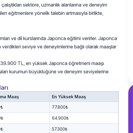
 çalıştıkları sektöre, uzmanlık alanlarına ve deneyim
en eğitmenlere yönelik talebin artmasıyla birlikte,
mları ve dil kurslarında Japonca eğitimi verirler. Japonca
m verdikleri seviye ve deneyimlerine bağlı olarak maaşlar
şı 39.900 TL, en yüksek Japonca öğretmeni maaşı
ışılan kurumun büyüklüğüne ve deneyim seviyelerine
arı
ama Maaş
En Yüksek Maaş
0₺
77.800₺
0₺
64.900₺
0₺
57.300₺