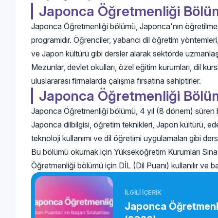
Japonca Öğretmenliği Bölü
Japonca Öğretmenliği bölümü, Japonca'nın öğretilmesi
programıdır. Öğrenciler, yabancı dil öğretim yöntemleri, J
ve Japon kültürü gibi dersler alarak sektörde uzmanlaşı
Mezunlar, devlet okulları, özel eğitim kurumları, dil kursla
uluslararası firmalarda çalışma fırsatına sahiptirler.
Japonca Öğretmenliği Bölüm
Japonca Öğretmenliği bölümü, 4 yıl (8 dönem) süren bir
Japonca dilbilgisi, öğretim teknikleri, Japon kültürü, e
teknoloji kullanımı ve dil öğretimi uygulamaları gibi dersle
Bu bölümü okumak için Yükseköğretim Kurumları Sına
Öğretmenliği bölümü için DİL (Dil Puanı) kullanılır ve baş
İLGİLİ İÇERİK
Japonca Öğretmenli