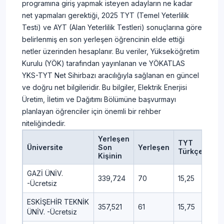
programına giriş yapmak isteyen adayların ne kadar
net yapmaları gerektiği, 2025 TYT (Temel Yeterlilik
Testi) ve AYT (Alan Yeterlilik Testleri) sonuçlarına göre
belirlenmiş en son yerleşen öğrencinin elde ettiği
netler üzerinden hesaplanır. Bu veriler, Yükseköğretim
Kurulu (YÖK) tarafından yayınlanan ve YÖKATLAS
YKS-TYT Net Sihirbazı aracılığıyla sağlanan en güncel
ve doğru net bilgileridir. Bu bilgiler, Elektrik Enerjisi
Üretim, İletim ve Dağıtımı Bölümüne başvurmayı
planlayan öğrenciler için önemli bir rehber
niteliğindedir.
Yerleşen
TYT
TY
Üniversite
Son
Yerleşen
Türkçe
Sos
Kişinin
GAZİ ÜNİV.
339,724
70
15,25
6,5
-Ücretsiz
ESKİŞEHİR TEKNİK
357,521
61
15,75
8,2
ÜNİV. -Ücretsiz