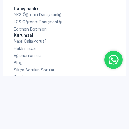
Danışmanlık
YKS Öğrenci Danışmanlığı
LGS Öğrenci Danışmanlığı
Eğitmen Eğitimleri
Kurumsal
Nasıl Çalışıyoruz?
Hakkımızda
Eğitmenlerimiz
Blog
Sıkça Sorulan Sorular
İletişim
Bilgi Rehberi
YKS Puan Hesaplama
KPSS Puan Hesaplama
TYT Puan Hesaplama
ALES Puan Hesaplama
AYT Puan Hesaplama
YDT Puan Hesaplama
LGS Puan Hesaplama
YKS'ye Kaç Gün Kaldı
DGS Puan Hesaplama
LGS'ye Kaç Gün Kaldı
Gizlilik