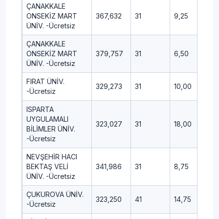
ÇANAKKALE
ONSEKİZ MART
367,632
31
9,25
6,0
ÜNİV. -Ücretsiz
ÇANAKKALE
ONSEKİZ MART
379,757
31
6,50
4,0
ÜNİV. -Ücretsiz
FIRAT ÜNİV.
329,273
31
10,00
7,0
-Ücretsiz
ISPARTA
UYGULAMALI
323,027
31
18,00
1,7
BİLİMLER ÜNİV.
-Ücretsiz
NEVŞEHİR HACI
BEKTAŞ VELİ
341,986
31
8,75
3,7
ÜNİV. -Ücretsiz
ÇUKUROVA ÜNİV.
323,250
41
14,75
7,5
-Ücretsiz