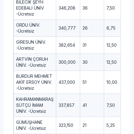
BİLECİK ŞEYH
EDEBALİ ÜNİV.
346,208
36
7,50
4,7
-Ücretsiz
ORDU ÜNİV.
340,777
26
6,75
5,5
-Ücretsiz
GİRESUN ÜNİV.
382,654
31
12,50
5,0
-Ücretsiz
ARTVİN ÇORUH
300,000
30
12,50
6,2
ÜNİV. -Ücretsiz
BURDUR MEHMET
AKİF ERSOY ÜNİV.
437,000
51
10,00
5,2
-Ücretsiz
KAHRAMANMARAŞ
SÜTÇÜ İMAM
337,857
41
7,50
2,5
ÜNİV. -Ücretsiz
GÜMÜŞHANE
323,150
21
5,25
3,5
ÜNİV. -Ücretsiz