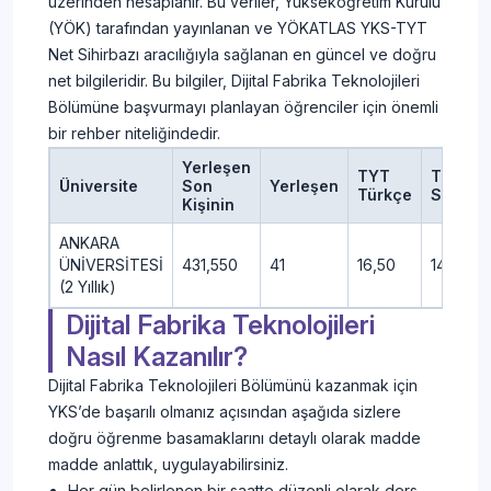
üzerinden hesaplanır. Bu veriler, Yükseköğretim Kurulu
(YÖK) tarafından yayınlanan ve YÖKATLAS YKS-TYT
Net Sihirbazı aracılığıyla sağlanan en güncel ve doğru
net bilgileridir. Bu bilgiler, Dijital Fabrika Teknolojileri
Bölümüne başvurmayı planlayan öğrenciler için önemli
bir rehber niteliğindedir.
Yerleşen
TYT
TYT
Üniversite
Son
Yerleşen
Türkçe
Sosyal
Kişinin
ANKARA
ÜNİVERSİTESİ
431,550
41
16,50
14,00
(2 Yıllık)
Dijital Fabrika Teknolojileri
Nasıl Kazanılır?
Dijital Fabrika Teknolojileri Bölümünü kazanmak için
YKS’de başarılı olmanız açısından aşağıda sizlere
doğru öğrenme basamaklarını detaylı olarak madde
madde anlattık, uygulayabilirsiniz.
Her gün belirlenen bir saatte düzenli olarak ders