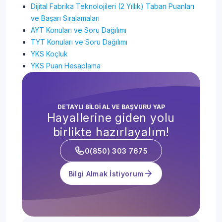
Dijital Fabrika Teknolojileri (2 Yıllık) Taban Puanları
ve Başarı Sıralamaları
AYT Konuları ve Soru Dağılımı
TYT Konuları ve Soru Dağılımı
YKS Koçluk
YKS Puan Hesaplama
DETAYLI BİLGİ AL VE BAŞVURU YAP
Hayallerine giden yolu
birlikte hazırlayalım!
0(850) 303 7675
Bilgi Almak İstiyorum