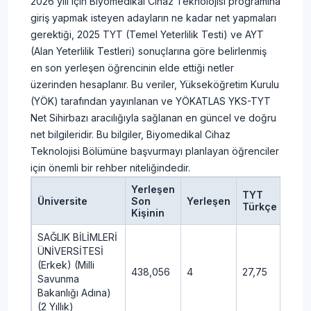
2026 yılı için Biyomedikal Cihaz Teknolojisi programına
giriş yapmak isteyen adayların ne kadar net yapmaları
gerektiği, 2025 TYT (Temel Yeterlilik Testi) ve AYT
(Alan Yeterlilik Testleri) sonuçlarına göre belirlenmiş
en son yerleşen öğrencinin elde ettiği netler
üzerinden hesaplanır. Bu veriler, Yükseköğretim Kurulu
(YÖK) tarafından yayınlanan ve YÖKATLAS YKS-TYT
Net Sihirbazı aracılığıyla sağlanan en güncel ve doğru
net bilgileridir. Bu bilgiler, Biyomedikal Cihaz
Teknolojisi Bölümüne başvurmayı planlayan öğrenciler
için önemli bir rehber niteliğindedir.
Yerleşen
TYT
TYT
Üniversite
Son
Yerleşen
Türkçe
Sosy
Kişinin
SAĞLIK BİLİMLERİ
ÜNİVERSİTESİ
(Erkek) (Milli
438,056
4
27,75
11,75
Savunma
Bakanlığı Adına)
(2 Yıllık)