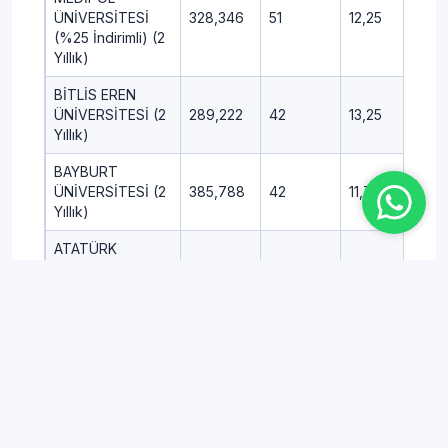
ÜNİVERSİTESİ
328,346
51
12,25
11,25
(%25 İndirimli) (2
Yıllık)
BİTLİS EREN
ÜNİVERSİTESİ (2
289,222
42
13,25
7,50
Yıllık)
BAYBURT
ÜNİVERSİTESİ (2
385,788
42
11,75
0,75
Yıllık)
ATATÜRK
ÜNİVERSİTESİ (2
365,500
62
16,25
7,25
Yıllık)
YÜKSEK İHTİSAS
ÜNİVERSİTESİ
410,063
29
13,75
3,00
(%50 İndirimli) (2
Yıllık)
AĞRI İBRAHİM
ÇEÇEN