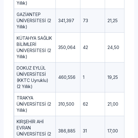
Yıllık)
GAZİANTEP
ÜNİVERSİTESİ (2
341,397
73
21,25
11,00
Yıllık)
KÜTAHYA SAĞLIK
BİLİMLERİ
350,064
42
24,50
7,50
ÜNİVERSİTESİ (2
Yıllık)
DOKUZ EYLÜL
ÜNİVERSİTESİ
460,556
1
19,25
0,25
(KKTC Uyruklu)
(2 Yıllık)
TRAKYA
ÜNİVERSİTESİ (2
310,500
62
21,00
9,00
Yıllık)
KIRŞEHİR AHİ
EVRAN
386,885
31
17,00
5,50
ÜNİVERSİTESİ (2