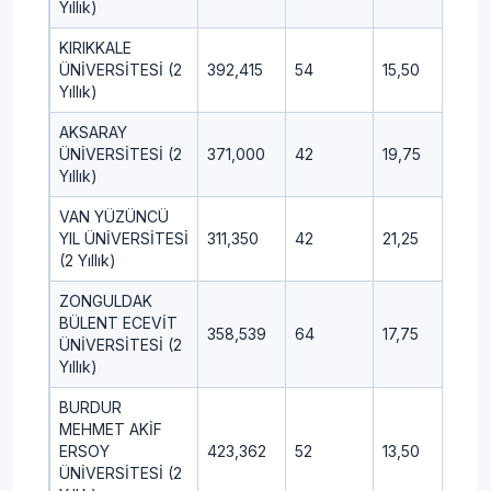
Yıllık)
KIRIKKALE
ÜNİVERSİTESİ (2
392,415
54
15,50
12,5
Yıllık)
AKSARAY
ÜNİVERSİTESİ (2
371,000
42
19,75
4,00
Yıllık)
VAN YÜZÜNCÜ
YIL ÜNİVERSİTESİ
311,350
42
21,25
8,25
(2 Yıllık)
ZONGULDAK
BÜLENT ECEVİT
358,539
64
17,75
4,75
ÜNİVERSİTESİ (2
Yıllık)
BURDUR
MEHMET AKİF
ERSOY
423,362
52
13,50
2,00
ÜNİVERSİTESİ (2