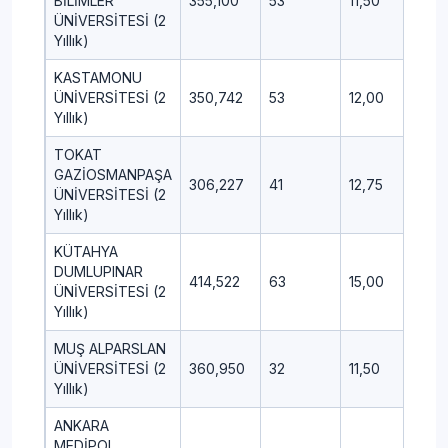
BİLİMLER
355,100
53
11,50
5,00
ÜNİVERSİTESİ (2
Yıllık)
KASTAMONU
ÜNİVERSİTESİ (2
350,742
53
12,00
6,25
Yıllık)
TOKAT
GAZİOSMANPAŞA
306,227
41
12,75
11,75
ÜNİVERSİTESİ (2
Yıllık)
KÜTAHYA
DUMLUPINAR
414,522
63
15,00
8,75
ÜNİVERSİTESİ (2
Yıllık)
MUŞ ALPARSLAN
ÜNİVERSİTESİ (2
360,950
32
11,50
7,00
Yıllık)
ANKARA
MEDİPOL