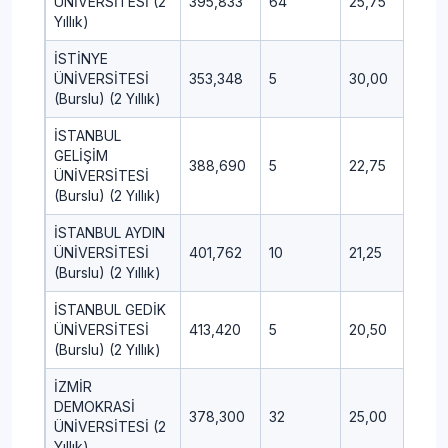
ÜNİVERSİTESİ (2
395,833
64
25,75
11,75
Yıllık)
İSTİNYE
ÜNİVERSİTESİ
353,348
5
30,00
11,00
(Burslu) (2 Yıllık)
İSTANBUL
GELİŞİM
388,690
5
22,75
10,0
ÜNİVERSİTESİ
(Burslu) (2 Yıllık)
İSTANBUL AYDIN
ÜNİVERSİTESİ
401,762
10
21,25
11,75
(Burslu) (2 Yıllık)
İSTANBUL GEDİK
ÜNİVERSİTESİ
413,420
5
20,50
8,75
(Burslu) (2 Yıllık)
İZMİR
DEMOKRASİ
378,300
32
25,00
7,00
ÜNİVERSİTESİ (2
Yıllık)