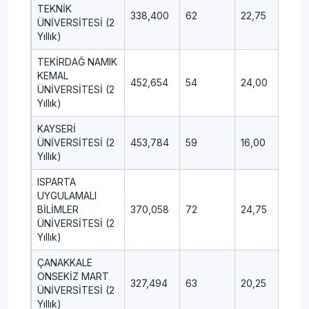
TEKNİK
338,400
62
22,75
9,50
ÜNİVERSİTESİ (2
Yıllık)
TEKİRDAĞ NAMIK
KEMAL
452,654
54
24,00
6,50
ÜNİVERSİTESİ (2
Yıllık)
KAYSERİ
ÜNİVERSİTESİ (2
453,784
59
16,00
6,75
Yıllık)
ISPARTA
UYGULAMALI
BİLİMLER
370,058
72
24,75
6,00
ÜNİVERSİTESİ (2
Yıllık)
ÇANAKKALE
ONSEKİZ MART
327,494
63
20,25
6,25
ÜNİVERSİTESİ (2
Yıllık)