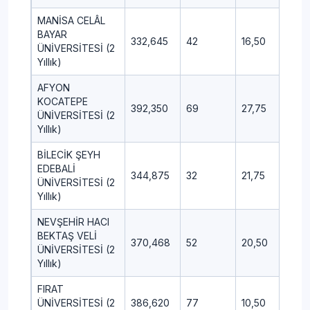
MANİSA CELÂL
BAYAR
332,645
42
16,50
9,00
ÜNİVERSİTESİ (2
Yıllık)
AFYON
KOCATEPE
392,350
69
27,75
7,75
ÜNİVERSİTESİ (2
Yıllık)
BİLECİK ŞEYH
EDEBALİ
344,875
32
21,75
9,50
ÜNİVERSİTESİ (2
Yıllık)
NEVŞEHİR HACI
BEKTAŞ VELİ
370,468
52
20,50
3,50
ÜNİVERSİTESİ (2
Yıllık)
FIRAT
ÜNİVERSİTESİ (2
386,620
77
10,50
3,00