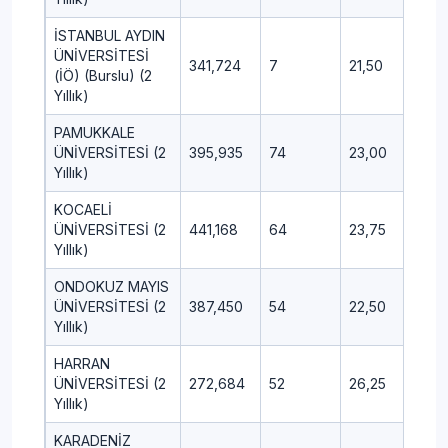
İSTANBUL AYDIN
ÜNİVERSİTESİ
341,724
7
21,50
9,50
(İÖ) (Burslu) (2
Yıllık)
PAMUKKALE
ÜNİVERSİTESİ (2
395,935
74
23,00
10,2
Yıllık)
KOCAELİ
ÜNİVERSİTESİ (2
441,168
64
23,75
8,75
Yıllık)
ONDOKUZ MAYIS
ÜNİVERSİTESİ (2
387,450
54
22,50
10,2
Yıllık)
HARRAN
ÜNİVERSİTESİ (2
272,684
52
26,25
10,2
Yıllık)
KARADENİZ