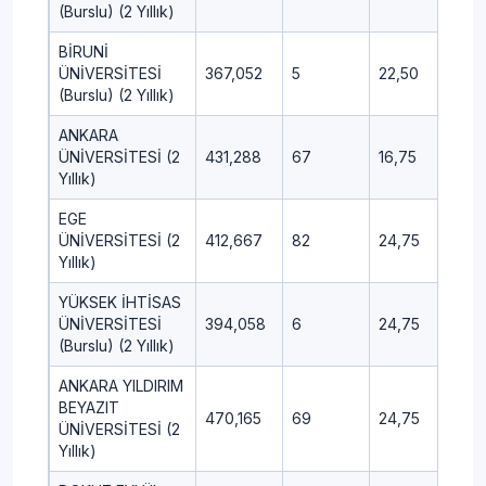
(Burslu) (2 Yıllık)
BİRUNİ
ÜNİVERSİTESİ
367,052
5
22,50
9,25
(Burslu) (2 Yıllık)
ANKARA
ÜNİVERSİTESİ (2
431,288
67
16,75
8,50
Yıllık)
EGE
ÜNİVERSİTESİ (2
412,667
82
24,75
8,25
Yıllık)
YÜKSEK İHTİSAS
ÜNİVERSİTESİ
394,058
6
24,75
13,0
(Burslu) (2 Yıllık)
ANKARA YILDIRIM
BEYAZIT
470,165
69
24,75
7,75
ÜNİVERSİTESİ (2
Yıllık)