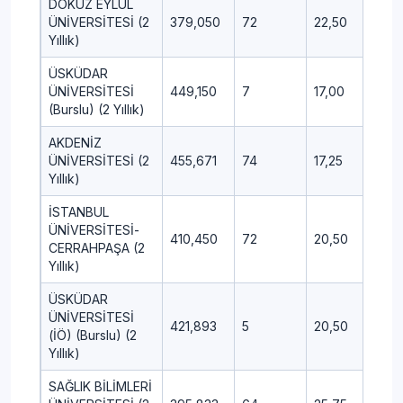
DOKUZ EYLÜL
ÜNİVERSİTESİ (2
379,050
72
22,50
16,5
Yıllık)
ÜSKÜDAR
ÜNİVERSİTESİ
449,150
7
17,00
11,50
(Burslu) (2 Yıllık)
AKDENİZ
ÜNİVERSİTESİ (2
455,671
74
17,25
7,75
Yıllık)
İSTANBUL
ÜNİVERSİTESİ-
410,450
72
20,50
5,50
CERRAHPAŞA (2
Yıllık)
ÜSKÜDAR
ÜNİVERSİTESİ
421,893
5
20,50
9,00
(İÖ) (Burslu) (2
Yıllık)
SAĞLIK BİLİMLERİ