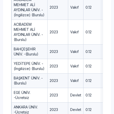
MEHMET ALİ
2023
Vakıf
0.12
435.3
AYDINLAR ÜNİV. -
(İngilizce) (Burslu)
ACIBADEM
MEHMET ALİ
2023
Vakıf
0.12
462.8
AYDINLAR ÜNİV. -
(Burslu)
BAHÇEŞEHİR
2023
Vakıf
0.12
442.6
ÜNİV. -(Burslu)
YEDİTEPE ÜNİV. -
2023
Vakıf
0.12
483.3
(İngilizce) (Burslu)
BAŞKENT ÜNİV. -
2023
Vakıf
0.12
447.15
(Burslu)
EGE ÜNİV.
2023
Devlet
0.12
466.2
-Ücretsiz
ANKARA ÜNİV.
2023
Devlet
0.12
441.01
-Ücretsiz