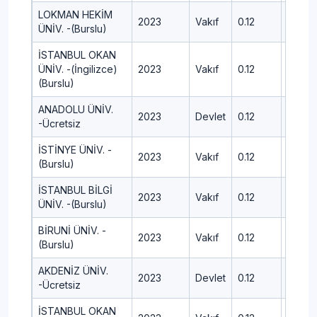
LOKMAN HEKİM
2023
Vakıf
0.12
485.0
ÜNİV. -(Burslu)
İSTANBUL OKAN
ÜNİV. -(İngilizce)
2023
Vakıf
0.12
458.9
(Burslu)
ANADOLU ÜNİV.
2023
Devlet
0.12
470.7
-Ücretsiz
İSTİNYE ÜNİV. -
2023
Vakıf
0.12
474.4
(Burslu)
İSTANBUL BİLGİ
2023
Vakıf
0.12
499.5
ÜNİV. -(Burslu)
BİRUNİ ÜNİV. -
2023
Vakıf
0.12
411.5
(Burslu)
AKDENİZ ÜNİV.
2023
Devlet
0.12
414.8
-Ücretsiz
İSTANBUL OKAN