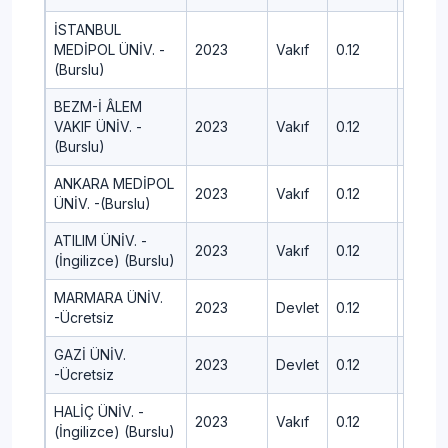
İSTANBUL
MEDİPOL ÜNİV. -
2023
Vakıf
0.12
471.8
(Burslu)
BEZM-İ ÂLEM
VAKIF ÜNİV. -
2023
Vakıf
0.12
453.9
(Burslu)
ANKARA MEDİPOL
2023
Vakıf
0.12
427.15
ÜNİV. -(Burslu)
ATILIM ÜNİV. -
2023
Vakıf
0.12
490.0
(İngilizce) (Burslu)
MARMARA ÜNİV.
2023
Devlet
0.12
471.95
-Ücretsiz
GAZİ ÜNİV.
2023
Devlet
0.12
482.5
-Ücretsiz
HALİÇ ÜNİV. -
2023
Vakıf
0.12
421.5
(İngilizce) (Burslu)