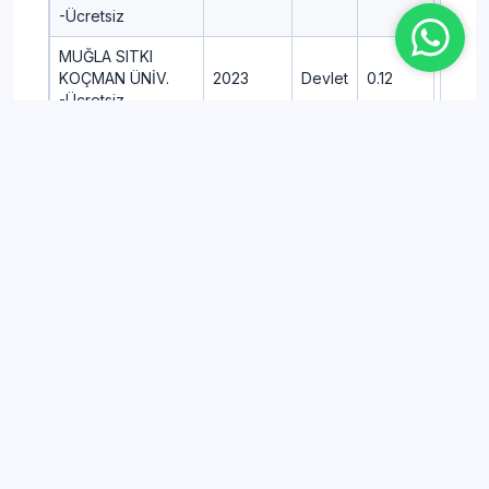
-Ücretsiz
MUĞLA SITKI
KOÇMAN ÜNİV.
2023
Devlet
0.12
451.4
-Ücretsiz
NECMETTİN
ERBAKAN ÜNİV.
2023
Devlet
0.12
445.4
-Ücretsiz
TEKİRDAĞ NAMIK
KEMAL ÜNİV.
2023
Devlet
0.12
406.2
-Ücretsiz
AFYONKARAHİSAR
SAĞLIK BİLİMLERİ
2023
Devlet
0.12
445.9
ÜNİV. -Ücretsiz
KÜTAHYA SAĞLIK
BİLİMLERİ ÜNİV.
2023
Devlet
0.12
383.8
-Ücretsiz
ATATÜRK ÜNİV.
2023
Devlet
0.12
450.3