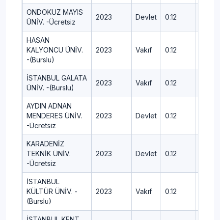
ONDOKUZ MAYIS
2023
Devlet
0.12
443.6
ÜNİV. -Ücretsiz
HASAN
KALYONCU ÜNİV.
2023
Vakıf
0.12
383.9
-(Burslu)
İSTANBUL GALATA
2023
Vakıf
0.12
475.8
ÜNİV. -(Burslu)
AYDIN ADNAN
MENDERES ÜNİV.
2023
Devlet
0.12
445.0
-Ücretsiz
KARADENİZ
TEKNİK ÜNİV.
2023
Devlet
0.12
415.81
-Ücretsiz
İSTANBUL
KÜLTÜR ÜNİV. -
2023
Vakıf
0.12
370.5
(Burslu)
İSTANBUL KENT