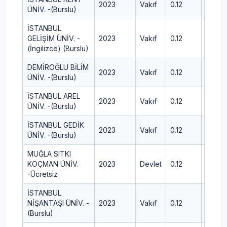
2023
Vakıf
0.12
424.5
ÜNİV. -(Burslu)
İSTANBUL
GELİŞİM ÜNİV. -
2023
Vakıf
0.12
463.0
(İngilizce) (Burslu)
DEMİROĞLU BİLİM
2023
Vakıf
0.12
442.9
ÜNİV. -(Burslu)
İSTANBUL AREL
2023
Vakıf
0.12
431.66
ÜNİV. -(Burslu)
İSTANBUL GEDİK
2023
Vakıf
0.12
425.7
ÜNİV. -(Burslu)
MUĞLA SITKI
KOÇMAN ÜNİV.
2023
Devlet
0.12
432.19
-Ücretsiz
İSTANBUL
NİŞANTAŞI ÜNİV. -
2023
Vakıf
0.12
457.5
(Burslu)