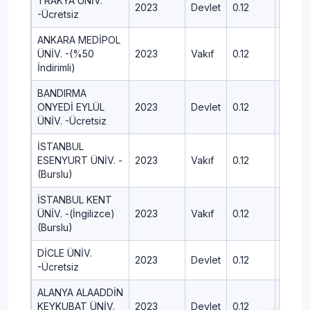
TRAKYA ÜNİV.
2023
Devlet
0.12
453.7
-Ücretsiz
ANKARA MEDİPOL
ÜNİV. -(%50
2023
Vakıf
0.12
421.9
İndirimli)
BANDIRMA
ONYEDİ EYLÜL
2023
Devlet
0.12
414.0
ÜNİV. -Ücretsiz
İSTANBUL
ESENYURT ÜNİV. -
2023
Vakıf
0.12
426.7
(Burslu)
İSTANBUL KENT
ÜNİV. -(İngilizce)
2023
Vakıf
0.12
383.9
(Burslu)
DİCLE ÜNİV.
2023
Devlet
0.12
400.6
-Ücretsiz
ALANYA ALAADDİN
KEYKUBAT ÜNİV.
2023
Devlet
0.12
420.9