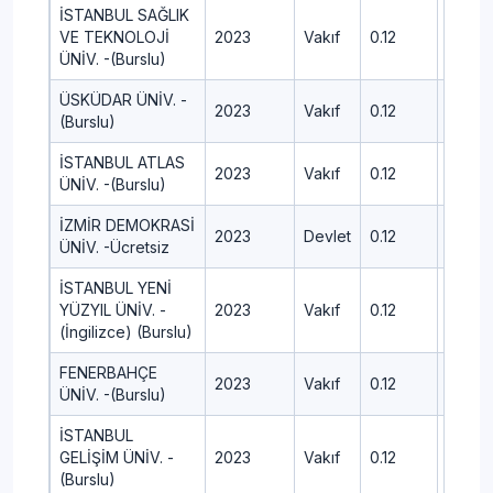
İSTANBUL SAĞLIK
VE TEKNOLOJİ
2023
Vakıf
0.12
462.3
ÜNİV. -(Burslu)
ÜSKÜDAR ÜNİV. -
2023
Vakıf
0.12
440.6
(Burslu)
İSTANBUL ATLAS
2023
Vakıf
0.12
432.6
ÜNİV. -(Burslu)
İZMİR DEMOKRASİ
2023
Devlet
0.12
456.9
ÜNİV. -Ücretsiz
İSTANBUL YENİ
YÜZYIL ÜNİV. -
2023
Vakıf
0.12
414
(İngilizce) (Burslu)
FENERBAHÇE
2023
Vakıf
0.12
432.7
ÜNİV. -(Burslu)
İSTANBUL
GELİŞİM ÜNİV. -
2023
Vakıf
0.12
449.6
(Burslu)