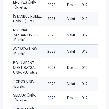
ERCİYES ÜNİV.
2023
Devlet
0.12
403.7
-Ücretsiz
İSTANBUL RUMELİ
2023
Vakıf
0.12
444.3
ÜNİV. -(Burslu)
NUH NACİ
YAZGAN ÜNİV. -
2023
Vakıf
0.12
484.3
(Burslu)
AVRASYA ÜNİV. -
2023
Vakıf
0.12
439.2
(Burslu)
BOLU ABANT
İZZET BAYSAL
2023
Devlet
0.12
422.9
ÜNİV. -Ücretsiz
TOROS ÜNİV. -
2023
Vakıf
0.12
485.9
(Burslu)
SELÇUK ÜNİV.
2023
Devlet
0.12
391.4
-Ücretsiz