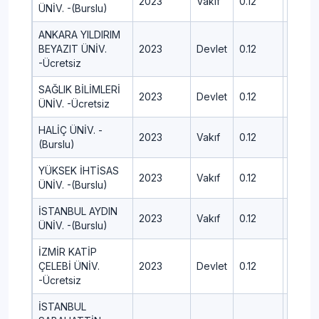
2023
Vakıf
0.12
393.8
ÜNİV. -(Burslu)
ANKARA YILDIRIM
BEYAZIT ÜNİV.
2023
Devlet
0.12
472.4
-Ücretsiz
SAĞLIK BİLİMLERİ
2023
Devlet
0.12
453.4
ÜNİV. -Ücretsiz
HALİÇ ÜNİV. -
2023
Vakıf
0.12
425.6
(Burslu)
YÜKSEK İHTİSAS
2023
Vakıf
0.12
451.6
ÜNİV. -(Burslu)
İSTANBUL AYDIN
2023
Vakıf
0.12
465.7
ÜNİV. -(Burslu)
İZMİR KATİP
ÇELEBİ ÜNİV.
2023
Devlet
0.12
408.7
-Ücretsiz
İSTANBUL