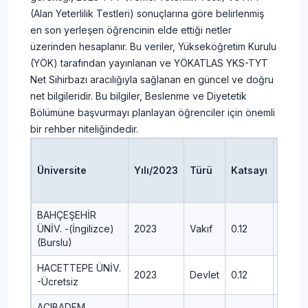
(Alan Yeterlilik Testleri) sonuçlarına göre belirlenmiş
en son yerleşen öğrencinin elde ettiği netler
üzerinden hesaplanır. Bu veriler, Yükseköğretim Kurulu
(YÖK) tarafından yayınlanan ve YÖKATLAS YKS-TYT
Net Sihirbazı aracılığıyla sağlanan en güncel ve doğru
net bilgileridir. Bu bilgiler, Beslenme ve Diyetetik
Bölümüne başvurmayı planlayan öğrenciler için önemli
bir rehber niteliğindedir.
Yerle
Üniversite
Yılı/2023
Türü
Katsayı
Son K
OBP
BAHÇEŞEHİR
ÜNİV. -(İngilizce)
2023
Vakıf
0.12
466.9
(Burslu)
HACETTEPE ÜNİV.
2023
Devlet
0.12
461.5
-Ücretsiz
ACIBADEM