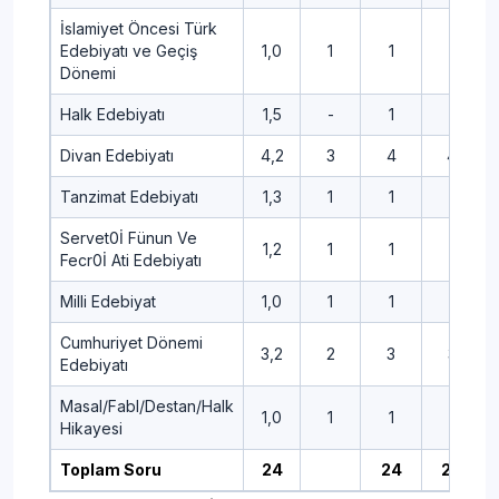
İslamiyet Öncesi Türk
Edebiyatı ve Geçiş
1,0
1
1
1
Dönemi
Halk Edebiyatı
1,5
-
1
1
Divan Edebiyatı
4,2
3
4
4
Tanzimat Edebiyatı
1,3
1
1
1
Servet0İ Fünun Ve
1,2
1
1
1
Fecr0İ Ati Edebiyatı
Milli Edebiyat
1,0
1
1
1
Cumhuriyet Dönemi
3,2
2
3
3
Edebiyatı
Masal/Fabl/Destan/Halk
1,0
1
1
-
Hikayesi
Toplam Soru
24
24
24