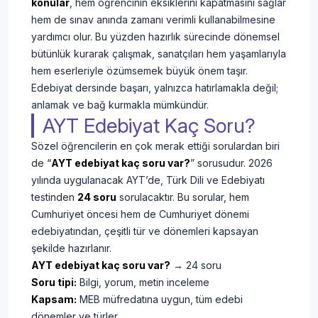
konular
, hem öğrencinin eksiklerini kapatmasını sağlar
hem de sınav anında zamanı verimli kullanabilmesine
yardımcı olur. Bu yüzden hazırlık sürecinde dönemsel
bütünlük kurarak çalışmak, sanatçıları hem yaşamlarıyla
hem eserleriyle özümsemek büyük önem taşır.
Edebiyat dersinde başarı, yalnızca hatırlamakla değil;
anlamak ve bağ kurmakla mümkündür.
AYT Edebiyat Kaç Soru?
Sözel öğrencilerin en çok merak ettiği sorulardan biri
de “
AYT edebiyat kaç soru var?
” sorusudur. 2026
yılında uygulanacak AYT’de, Türk Dili ve Edebiyatı
testinden
24 soru
sorulacaktır. Bu sorular, hem
Cumhuriyet öncesi hem de Cumhuriyet dönemi
edebiyatından, çeşitli tür ve dönemleri kapsayan
şekilde hazırlanır.
AYT edebiyat kaç soru var?
→ 24 soru
Soru tipi:
Bilgi, yorum, metin inceleme
Kapsam:
MEB müfredatına uygun, tüm edebi
dönemler ve türler