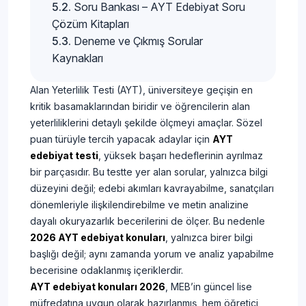
Soru Bankası – AYT Edebiyat Soru
Çözüm Kitapları
Deneme ve Çıkmış Sorular
Kaynakları
Alan Yeterlilik Testi (AYT), üniversiteye geçişin en
kritik basamaklarından biridir ve öğrencilerin alan
yeterliliklerini detaylı şekilde ölçmeyi amaçlar. Sözel
puan türüyle tercih yapacak adaylar için
AYT
edebiyat testi
, yüksek başarı hedeflerinin ayrılmaz
bir parçasıdır. Bu testte yer alan sorular, yalnızca bilgi
düzeyini değil; edebi akımları kavrayabilme, sanatçıları
dönemleriyle ilişkilendirebilme ve metin analizine
dayalı okuryazarlık becerilerini de ölçer. Bu nedenle
2026 AYT edebiyat konuları
, yalnızca birer bilgi
başlığı değil; aynı zamanda yorum ve analiz yapabilme
becerisine odaklanmış içeriklerdir.
AYT edebiyat konuları 2026
, MEB’in güncel lise
müfredatına uygun olarak hazırlanmış, hem öğretici