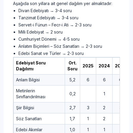
Aşağıda son yıllara ait genel dağılım yer almaktadır:
Divan Edebiyatı → 3-4 soru
Tanzimat Edebiyatı → 3-4 soru
Servet-i Fünun – Fecr-i Ati → 2-3 soru
Milli Edebiyat → 2 soru
Cumhuriyet Dönemi → 4-5 soru
Anlatım Biçimleri – Söz Sanatları → 2-3 soru
Edebi Sanat ve Türler → 2-3 soru
Edebiyat Soru
Ort.
2025
2024
2023
Dağılımı
Soru
Anlam Bilgisi
5,2
6
6
6
Metinlerin
0,2
1
-
Sınıflandırılması
Şiir Bilgisi
2,7
3
2
3
Söz Sanatları
1,7
1
2
2
Edebi Akımlar
1,0
1
1
1