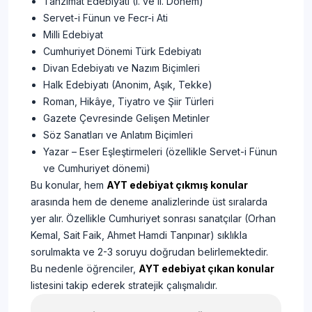
Tanzimat Edebiyatı (I. ve II. Dönem)
Servet-i Fünun ve Fecr-i Ati
Milli Edebiyat
Cumhuriyet Dönemi Türk Edebiyatı
Divan Edebiyatı ve Nazım Biçimleri
Halk Edebiyatı (Anonim, Aşık, Tekke)
Roman, Hikâye, Tiyatro ve Şiir Türleri
Gazete Çevresinde Gelişen Metinler
Söz Sanatları ve Anlatım Biçimleri
Yazar – Eser Eşleştirmeleri (özellikle Servet-i Fünun
ve Cumhuriyet dönemi)
Bu konular, hem
AYT edebiyat çıkmış konular
arasında hem de deneme analizlerinde üst sıralarda
yer alır. Özellikle Cumhuriyet sonrası sanatçılar (Orhan
Kemal, Sait Faik, Ahmet Hamdi Tanpınar) sıklıkla
sorulmakta ve 2-3 soruyu doğrudan belirlemektedir.
Bu nedenle öğrenciler,
AYT edebiyat çıkan konular
listesini takip ederek stratejik çalışmalıdır.