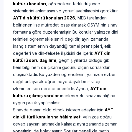
kültürü konuları
, öğrencilerin farklı düşünce
sistemlerini anlamasını ve yorumlayabilmesini gerektirir.
AYT din kültürü konuları 2026
, MEB tarafından
belirlenen lise müfredatı esas alınarak ÖSYM'nin sınav
formatına göre düzenlenmiştir. Bu konular yalnızca dini
terimleri öğrenmekle sınırlı değildir; aynı zamanda
inanç sistemlerinin dayandığı temel prensipleri, etik
değerleri ve din-felsefe ilişkisini de içerir.
AYT din
kültürü soru dağılımı
, geçmiş yıllarda olduğu gibi
hem bilgi hem de çıkarım gücünü ölçen sorulardan
oluşmaktadır. Bu yüzden öğrencilerin, yalnızca ezber
değil; anlayarak öğrenmeye dayalı bir strateji
izlemeleri son derece önemlidir. Ayrıca,
AYT din
kültürü çıkmış sorular
incelenerek, sınav mantığına
uygun pratik yapılmalıdır.
Sınavda başarı elde etmek isteyen adaylar için
AYT
din kültürü konularına hâkimiyet
, yalnızca doğru
cevap sayısını artırmakla kalmaz; aynı zamanda zaman
yönetimini de kolaylaştırır. Sorular genellikle metin