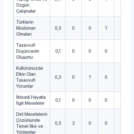
Özgün
Çalışmalar
Türklerin
Müslüman
0,3
0
0
1
0
Olmaları
Tasavvufi
Düşüncenin
0,1
0
0
0
0
Oluşumu
Kültürümüzde
Etkin Olan
0,3
0
1
0
0
Tasavvufi
Yorumlar
İktisadi Hayatla
0,1
0
0
0
1
İlgili Meseleler
Dinî Meselelerin
Çözümünde
0,3
2
0
0
0
Temel İlke ve
Yöntemler