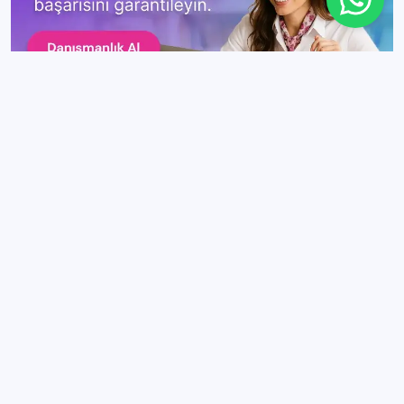
Popüler İçerikler
Genel
KPSS Ortaöğretim Konuları ve
Soru Dağılımı
Genel
KPSS Önlisans Konuları ve Soru
Dağılımı
Genel