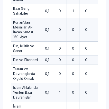
Bazı Genç
0,1
0
1
0
0
Sahabiler
Kur’an’dan
Mesajlar: Al-i
0,1
0
0
0
0
İmran Suresi
159. Ayet
Din, Kültür ve
0,1
0
0
0
0
Sanat
Din ve Ekonomi
0,1
0
0
0
1
Tutum ve
Davranışlarda
0,1
0
0
0
0
Ölçülü Olmak
İslam Ahlakında
Yerilen Bazı
0,1
1
0
0
0
Davranışlar
İslam