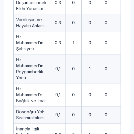
Düşüncesindeki
0,3
0
0
0
0
Fıkhi Yorumlar
Varoluşun ve
0,3
0
0
0
1
Hayatın Anlamı
Hz.
Muhammed’in
0,3
1
0
0
0
Şahsiyeti
Hz.
Muhammed’in
0,1
0
1
0
0
Peygamberlik
Yönü
Hz.
Muhammed’e
0,1
0
0
0
0
Bağlılık ve İtaat
Dosdoğru Yol:
0,1
0
0
0
0
Sıratımüstakim
İnançla İlgili