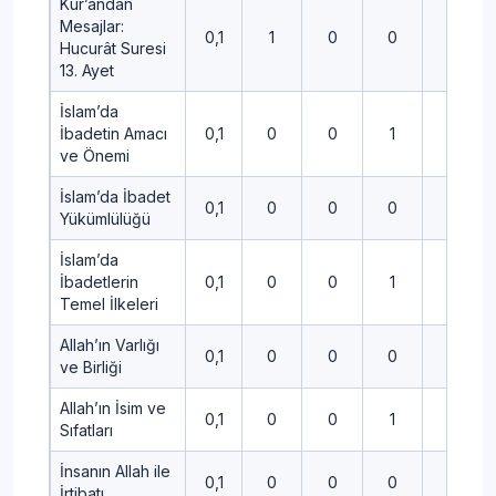
Kur’andan
Mesajlar:
0,1
1
0
0
0
Hucurât Suresi
13. Ayet
İslam’da
İbadetin Amacı
0,1
0
0
1
0
ve Önemi
İslam’da İbadet
0,1
0
0
0
0
Yükümlülüğü
İslam’da
İbadetlerin
0,1
0
0
1
0
Temel İlkeleri
Allah’ın Varlığı
0,1
0
0
0
0
ve Birliği
Allah’ın İsim ve
0,1
0
0
1
0
Sıfatları
İnsanın Allah ile
0,1
0
0
0
0
İrtibatı