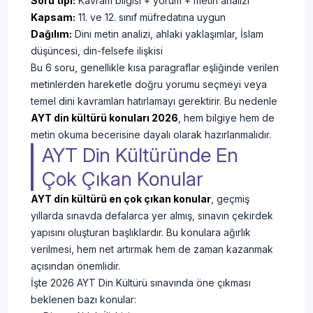
Soru tipi:
Kavram bilgisi + yorum + metin analizi
Kapsam:
11. ve 12. sınıf müfredatına uygun
Dağılım:
Dini metin analizi, ahlaki yaklaşımlar, İslam
düşüncesi, din-felsefe ilişkisi
Bu 6 soru, genellikle kısa paragraflar eşliğinde verilen
metinlerden hareketle doğru yorumu seçmeyi veya
temel dini kavramları hatırlamayı gerektirir. Bu nedenle
AYT din kültürü konuları 2026
, hem bilgiye hem de
metin okuma becerisine dayalı olarak hazırlanmalıdır.
AYT Din Kültüründe En
Çok Çıkan Konular
AYT din kültürü en çok çıkan konular
, geçmiş
yıllarda sınavda defalarca yer almış, sınavın çekirdek
yapısını oluşturan başlıklardır. Bu konulara ağırlık
verilmesi, hem net artırmak hem de zaman kazanmak
açısından önemlidir.
İşte 2026 AYT Din Kültürü sınavında öne çıkması
beklenen bazı konular: