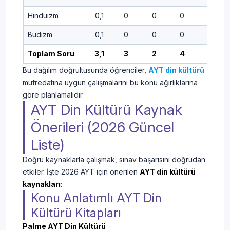
Hinduizm
0,1
0
0
0
0
Budizm
0,1
0
0
0
0
Toplam Soru
3,1
3
2
4
5
Bu dağılım doğrultusunda öğrenciler,
AYT din kültürü
müfredatına uygun çalışmalarını bu konu ağırlıklarına
göre planlamalıdır.
AYT Din Kültürü Kaynak
Önerileri (2026 Güncel
Liste)
Doğru kaynaklarla çalışmak, sınav başarısını doğrudan
etkiler. İşte 2026 AYT için önerilen
AYT din kültürü
kaynakları
:
Konu Anlatımlı AYT Din
Kültürü Kitapları
Palme AYT Din Kültürü