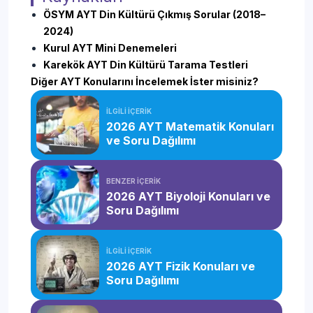
ÖSYM AYT Din Kültürü Çıkmış Sorular (2018–
2024)
Kurul AYT Mini Denemeleri
Karekök AYT Din Kültürü Tarama Testleri
Diğer AYT Konularını İncelemek İster misiniz?
İLGİLİ İÇERİK
2026 AYT Matematik Konuları
ve Soru Dağılımı
BENZER İÇERİK
2026 AYT Biyoloji Konuları ve
Soru Dağılımı
İLGİLİ İÇERİK
2026 AYT Fizik Konuları ve
Soru Dağılımı