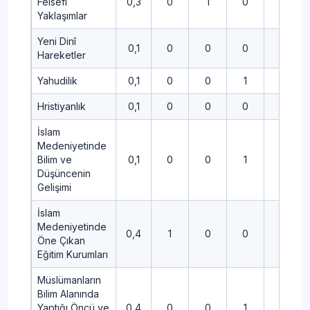
Felsefi
0,3
0
1
0
1
Yaklaşımlar
Yeni Dinî
0,1
0
0
0
0
Hareketler
Yahudilik
0,1
0
0
1
0
Hristiyanlık
0,1
0
0
0
1
İslam
Medeniyetinde
Bilim ve
0,1
0
0
1
0
Düşüncenin
Gelişimi
İslam
Medeniyetinde
0,4
1
0
0
1
Öne Çıkan
Eğitim Kurumları
Müslümanların
Bilim Alanında
Yaptığı Öncü ve
0,4
0
0
1
1