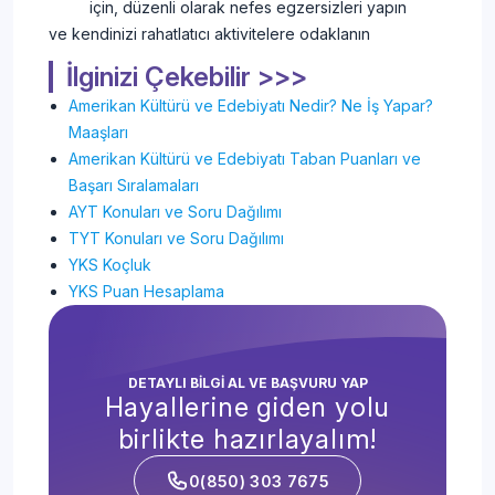
için, düzenli olarak nefes egzersizleri yapın
ve kendinizi rahatlatıcı aktivitelere odaklanın
İlginizi Çekebilir >>>
Amerikan Kültürü ve Edebiyatı Nedir? Ne İş Yapar?
Maaşları
Amerikan Kültürü ve Edebiyatı Taban Puanları ve
Başarı Sıralamaları
AYT Konuları ve Soru Dağılımı
TYT Konuları ve Soru Dağılımı
YKS Koçluk
YKS Puan Hesaplama
DETAYLI BİLGİ AL VE BAŞVURU YAP
Hayallerine giden yolu
birlikte hazırlayalım!
0(850) 303 7675