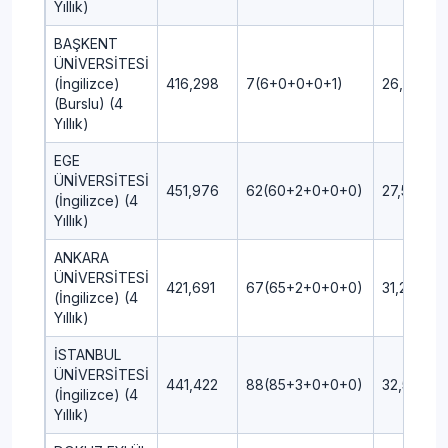
Yıllık)
BAŞKENT
ÜNİVERSİTESİ
(İngilizce)
416,298
7(6+0+0+0+1)
26,25
(Burslu) (4
Yıllık)
EGE
ÜNİVERSİTESİ
451,976
62(60+2+0+0+0)
27,50
(İngilizce) (4
Yıllık)
ANKARA
ÜNİVERSİTESİ
421,691
67(65+2+0+0+0)
31,25
(İngilizce) (4
Yıllık)
İSTANBUL
ÜNİVERSİTESİ
441,422
88(85+3+0+0+0)
32,50
(İngilizce) (4
Yıllık)