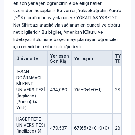
en son yerleşen öğrencinin elde ettiği netler
üzerinden hesaplanır. Bu veriler, Yükseköğretim Kurulu
(YÖK) tarafından yayınlanan ve YÖKATLAS YKS-TYT
Net Sihirbazı aracılığıyla sağlanan en güncel ve doğru
net bilgileridir. Bu bilgiler, Amerikan Kültürü ve
Edebiyatı Bölümüne başvurmayı planlayan öğrenciler
için önemli bir rehber niteliğindedir.
Yerleşen
TYT
Üniversite
Yerleşen
Son Kişi
Türkçe
İHSAN
DOĞRAMACI
BİLKENT
ÜNİVERSİTESİ
434,080
7(5+0+1+0+1)
28,75
(İngilizce)
(Burslu) (4
Yıllık)
HACETTEPE
ÜNİVERSİTESİ
479,537
67(65+2+0+0+0)
28,50
(İngilizce) (4