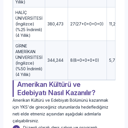
Yıllık)
HALİÇ
ÜNİVERSİTESİ
(İngilizce)
380,473
27(27+0+0+0+0)
11,25
(%25 İndirimli)
(4 Yıllık)
GİRNE
AMERİKAN
ÜNİVERSİTESİ
344,244
8(8+0+0+0+0)
5,75
(İngilizce)
(%50 İndirimli)
(4 Yıllık)
Amerikan Kültürü ve
Edebiyatı Nasıl Kazanılır?
Amerikan Kültürü ve Edebiyatı Bölümünü kazanmak
için YKS'de gireceğiniz oturumlarda hedeflediğiniz
neti elde etmeniz açısından aşağıdaki adımlarla
çalışabilirsiniz.
Düzenli olarak ders çalışın ve programlı