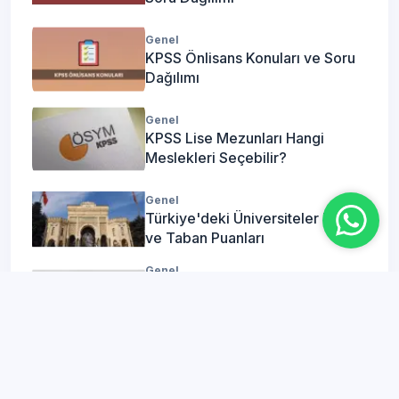
Genel
KPSS Önlisans Konuları ve Soru
Dağılımı
Genel
KPSS Lise Mezunları Hangi
Meslekleri Seçebilir?
Genel
Türkiye'deki Üniversiteler Listesi
ve Taban Puanları
Genel
Akademi Giriş Sınavı (AGS)
Nedir? Ne Zaman? Kimler
Başvuru Yapabilir?