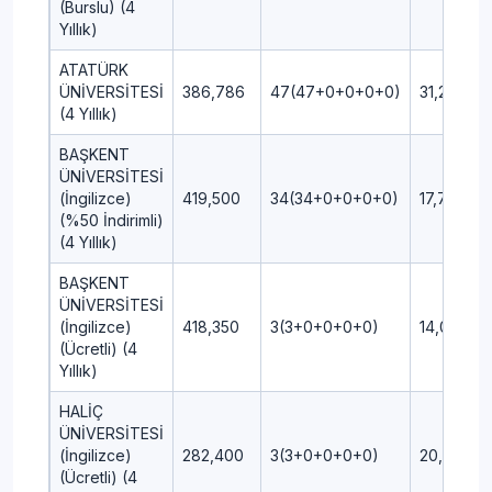
(Burslu) (4
Yıllık)
ATATÜRK
ÜNİVERSİTESİ
386,786
47(47+0+0+0+0)
31,25
(4 Yıllık)
BAŞKENT
ÜNİVERSİTESİ
(İngilizce)
419,500
34(34+0+0+0+0)
17,75
(%50 İndirimli)
(4 Yıllık)
BAŞKENT
ÜNİVERSİTESİ
(İngilizce)
418,350
3(3+0+0+0+0)
14,00
(Ücretli) (4
Yıllık)
HALİÇ
ÜNİVERSİTESİ
(İngilizce)
282,400
3(3+0+0+0+0)
20,00
(Ücretli) (4