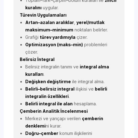
Toplam–fark–çarpım–bölüm kuralları ile
zincir
kuralını
uygular.
Türevin Uygulamaları
Artan–azalan aralıklar
,
yerel/mutlak
maksimum–minimum
noktaları belirler.
Grafiği
türev yardımıyla
çizer.
Optimizasyon (maks–min)
problemleri
çözer.
Belirsiz İntegral
Belirsiz integralin tanımı ve
integral alma
kuralları
.
Değişken değiştirme
ile integral alma.
Belirli–belirsiz integral
ilişkisi ve
belirli
integralin özellikleri
.
Belirli integral ile alan
hesaplama.
Çemberin Analitik İncelenmesi
Merkezi ve yarıçapı verilen
çemberin
denklemi
ni kurar.
Doğru–çember
konum ilişkilerini