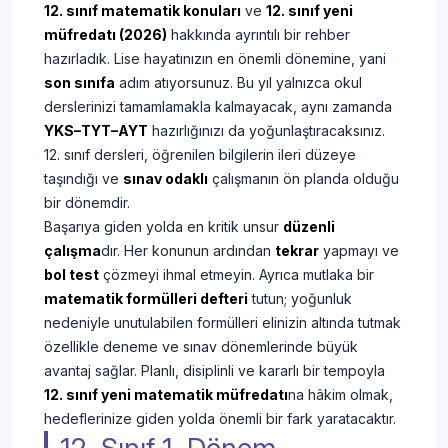
12. sınıf matematik konuları
ve
12. sınıf yeni
müfredatı (2026)
hakkında ayrıntılı bir rehber
hazırladık. Lise hayatınızın en önemli dönemine, yani
son sınıfa
adım atıyorsunuz. Bu yıl yalnızca okul
derslerinizi tamamlamakla kalmayacak, aynı zamanda
YKS–TYT–AYT
hazırlığınızı da yoğunlaştıracaksınız.
12. sınıf dersleri, öğrenilen bilgilerin ileri düzeye
taşındığı ve
sınav odaklı
çalışmanın ön planda olduğu
bir dönemdir.
Başarıya giden yolda en kritik unsur
düzenli
çalışma
dır. Her konunun ardından
tekrar
yapmayı ve
bol test
çözmeyi ihmal etmeyin. Ayrıca mutlaka bir
matematik formülleri defteri
tutun; yoğunluk
nedeniyle unutulabilen formülleri elinizin altında tutmak
özellikle deneme ve sınav dönemlerinde büyük
avantaj sağlar. Planlı, disiplinli ve kararlı bir tempoyla
12. sınıf yeni matematik müfredatı
na hâkim olmak,
hedeflerinize giden yolda önemli bir fark yaratacaktır.