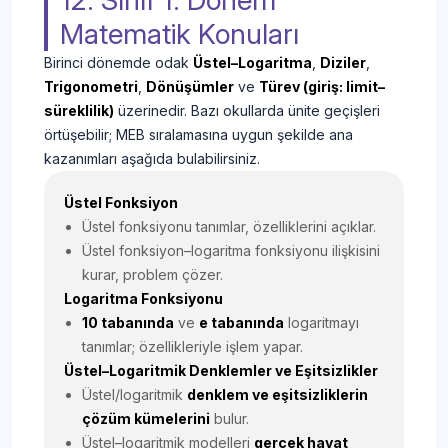
12. Sınıf 1. Dönem
Matematik Konuları
Birinci dönemde odak
Üstel–Logaritma
,
Diziler
,
Trigonometri
,
Dönüşümler
ve
Türev (giriş: limit–
süreklilik)
üzerinedir. Bazı okullarda ünite geçişleri
örtüşebilir; MEB sıralamasına uygun şekilde ana
kazanımları aşağıda bulabilirsiniz.
Üstel Fonksiyon
Üstel fonksiyonu tanımlar, özelliklerini açıklar.
Üstel fonksiyon–logaritma fonksiyonu ilişkisini
kurar, problem çözer.
Logaritma Fonksiyonu
10 tabanında
ve
e tabanında
logaritmayı
tanımlar; özellikleriyle işlem yapar.
Üstel–Logaritmik Denklemler ve Eşitsizlikler
Üstel/logaritmik
denklem ve eşitsizliklerin
çözüm kümelerini
bulur.
Üstel–logaritmik modelleri
gerçek hayat