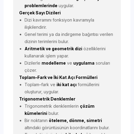
problemlerinde
uygular.
Gerçek Sayı Dizileri
Dizi kavramını fonksiyon kavramıyla
ilişkilendirir.
Genel terimi ya da indirgeme bağıntısı verilen
dizinin terimlerini bulur.
Aritmetik ve geometrik dizi
özelliklerini
kullanarak işlem yapar.
Dizilerle
modelleme
ve
uygulama
soruları
çözer.
Toplam–Fark ve İki Kat Açı Formülleri
Toplam–fark ve
iki kat açı
formüllerini
oluşturur, uygular.
Trigonometrik Denklemler
Trigonometrik denklemlerin
çözüm
kümelerini
bulur.
Bir noktanın
öteleme, dönme, simetri
altındaki görüntüsünün koordinatlarını bulur.