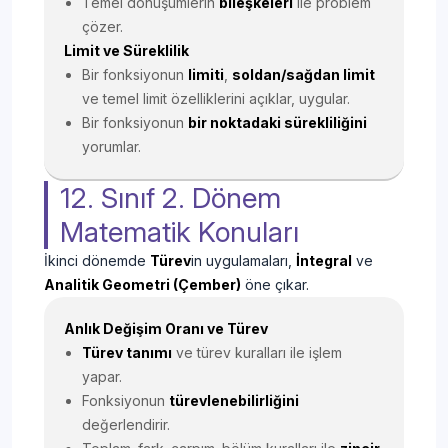
Temel dönüşümlerin
bileşkeleri
ile problem
çözer.
Limit ve Süreklilik
Bir fonksiyonun
limiti
,
soldan/sağdan limit
ve temel limit özelliklerini açıklar, uygular.
Bir fonksiyonun
bir noktadaki sürekliliğini
yorumlar.
12. Sınıf 2. Dönem
Matematik Konuları
İkinci dönemde
Türev
in uygulamaları,
İntegral
ve
Analitik Geometri (Çember)
öne çıkar.
Anlık Değişim Oranı ve Türev
Türev tanımı
ve türev kuralları ile işlem
yapar.
Fonksiyonun
türevlenebilirliğini
değerlendirir.