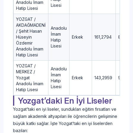
Anadolu İmam
Lisesi
Hatip Lisesi
YOZGAT /
AKDAĞMADENİ
Anadolu
/ Şehit Hasan
İmam
Hüseyin
Erkek
161,2794
88,94
Hatip
Özdemir
Lisesi
Anadolu İmam
Hatip Lisesi
YOZGAT /
Anadolu
MERKEZ /
İmam
Yozgat
Erkek
143,2959
92,18
Hatip
Anadolu İmam
Lisesi
Hatip Lisesi
Yozgat’daki En İyi Liseler
Yozgat’taki en iyi liseler, sundukları eğitim fırsatları ve
sağlam akademik altyapıları ile öğrencilerin gelişimine
büyük katkı sağlar. İşte Yozgat’taki en iyi liselerden
bazıları: