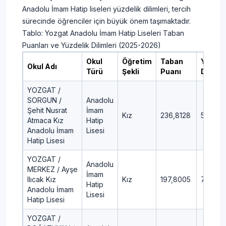
Anadolu İmam Hatip liseleri yüzdelik dilimleri, tercih
sürecinde öğrenciler için büyük önem taşımaktadır.
Tablo: Yozgat Anadolu İmam Hatip Liseleri Taban
Puanları ve Yüzdelik Dilimleri (2025-2026)
Okul
Öğretim
Taban
Yüzdel
Okul Adı
Türü
Şekli
Puanı
Dilim
YOZGAT /
SORGUN /
Anadolu
Şehit Nusrat
İmam
Kız
236,8128
53,4
Atmaca Kız
Hatip
Anadolu İmam
Lisesi
Hatip Lisesi
YOZGAT /
Anadolu
MERKEZ / Ayşe
İmam
Ilıcak Kız
Kız
197,8005
77,47
Hatip
Anadolu İmam
Lisesi
Hatip Lisesi
YOZGAT /