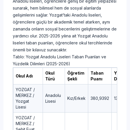
Anadolu liseleri, öğrencilere geniş bir eğitim yelpazesi
sunarak, hem bilimsel hem de sosyal alanlarda
gelişimlerini sağlar. Yozgat’taki Anadolu liseleri,
öğrencilere güçlü bir akademik temel atarken, aynı
zamanda onların sosyal becerilerini geliştirmelerine de
yardımcı olur. 2025-2026 yılına ait Yozgat Anadolu
liseleri taban puanları, öğrencilere okul tercihlerinde
önemli bir kılavuz sunacaktır.
Tablo: Yozgat Anadolu Liseleri Taban Puanları ve
Yüzdelik Dilimleri (2025-2026)
Okul
Öğretim
Taban
Yüzdeli
Okul Adı
Türü
Şekli
Puanı
Dilim
YOZGAT /
MERKEZ /
Anadolu
Kız/Erkek
380,9392
13,99
Yozgat
Lisesi
Lisesi
YOZGAT /
MERKEZ /
Şehit Fuat