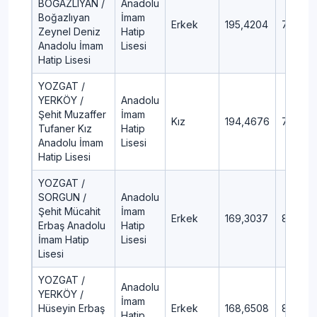
BOĞAZLIYAN /
Anadolu
Boğazlıyan
İmam
Erkek
195,4204
79,02
Zeynel Deniz
Hatip
Anadolu İmam
Lisesi
Hatip Lisesi
YOZGAT /
YERKÖY /
Anadolu
Şehit Muzaffer
İmam
Kız
194,4676
79,65
Tufaner Kız
Hatip
Anadolu İmam
Lisesi
Hatip Lisesi
YOZGAT /
SORGUN /
Anadolu
Şehit Mücahit
İmam
Erkek
169,3037
87,49
Erbaş Anadolu
Hatip
İmam Hatip
Lisesi
Lisesi
YOZGAT /
Anadolu
YERKÖY /
İmam
Hüseyin Erbaş
Erkek
168,6508
87,6
Hatip