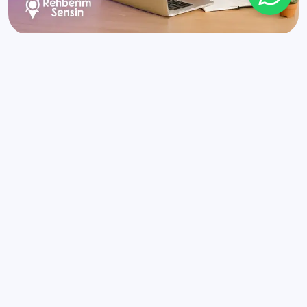
Popüler İçerikler
Genel
KPSS Ortaöğretim Konuları ve
Soru Dağılımı
Genel
KPSS Önlisans Konuları ve Soru
Dağılımı
Genel
KPSS Lise Mezunları Hangi
Meslekleri Seçebilir?
Genel
Türkiye'deki Üniversiteler Listesi
ve Taban Puanları