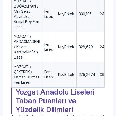
YOZGAT /
BOĞAZLIYAN /
Millî Şehit
Fen
Kız/Erkek
330,105
24,18
Kaymakam
Lisesi
Kemal Bey Fen
Lisesi
YOZGAT /
AKDAĞMADENİ
Fen
/ Kazım
Kız/Erkek
328,629
24,51
Lisesi
Karabekir Fen
Lisesi
YOZGAT /
ÇEKEREK /
Fen
Kız/Erkek
275,2674
39,61
Osman Durmaz
Lisesi
Fen Lisesi
Yozgat Anadolu Liseleri
Taban Puanları ve
Yüzdelik Dilimleri