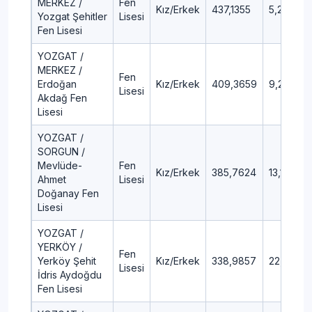
MERKEZ /
Fen
Kız/Erkek
437,1355
5,24
Yozgat Şehitler
Lisesi
Fen Lisesi
YOZGAT /
MERKEZ /
Fen
Erdoğan
Kız/Erkek
409,3659
9,23
Lisesi
Akdağ Fen
Lisesi
YOZGAT /
SORGUN /
Mevlüde-
Fen
Kız/Erkek
385,7624
13,14
Ahmet
Lisesi
Doğanay Fen
Lisesi
YOZGAT /
YERKÖY /
Fen
Yerköy Şehit
Kız/Erkek
338,9857
22,22
Lisesi
İdris Aydoğdu
Fen Lisesi