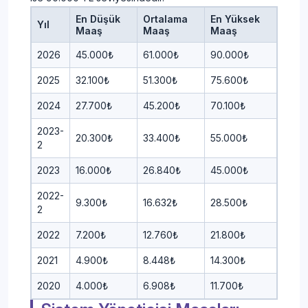
En Düşük
Ortalama
En Yüksek
Yıl
Maaş
Maaş
Maaş
2026
45.000₺
61.000₺
90.000₺
2025
32.100₺
51.300₺
75.600₺
2024
27.700₺
45.200₺
70.100₺
2023-
20.300₺
33.400₺
55.000₺
2
2023
16.000₺
26.840₺
45.000₺
2022-
9.300₺
16.632₺
28.500₺
2
2022
7.200₺
12.760₺
21.800₺
2021
4.900₺
8.448₺
14.300₺
2020
4.000₺
6.908₺
11.700₺