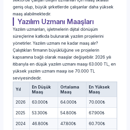
geniş olup, büyük şirketlerde çalışanlar daha yüksek
maaş alabilmektedir.
Yazılım Uzmanı Maaşları
Yazılım uzmanları, işletmelerin dijital dönüşüm
süreçlerine katkıda bulunarak yazılım projelerini
yönetirler. Yazılım uzmanı ne kadar maaş alır?
Çalıştıkları firmanın büyüklüğüne ve projelerin
kapsamına bağlı olarak maaşlar değişebilir. 2026 yılı
itibarıyla en düşük yazılım uzmanı maaşı 63.000 TL, en
yüksek yazılım uzmanı maaşı ise 70.000 TL
seviyesindedir.
En Düşük
Ortalama
En Yüksek
Yıl
Maaş
Maaş
Maaş
2026
63.000₺
64.000₺
70.000₺
2025
53.300₺
54.800₺
67.900₺
2024
46.800₺
47.800₺
60.700₺