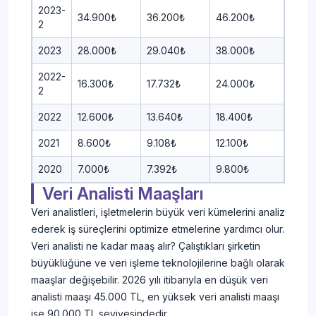
2023-
34.900₺
36.200₺
46.200₺
2
2023
28.000₺
29.040₺
38.000₺
2022-
16.300₺
17.732₺
24.000₺
2
2022
12.600₺
13.640₺
18.400₺
2021
8.600₺
9.108₺
12.100₺
2020
7.000₺
7.392₺
9.800₺
Veri Analisti Maaşları
Veri analistleri, işletmelerin büyük veri kümelerini analiz
ederek iş süreçlerini optimize etmelerine yardımcı olur.
Veri analisti ne kadar maaş alır? Çalıştıkları şirketin
büyüklüğüne ve veri işleme teknolojilerine bağlı olarak
maaşlar değişebilir. 2026 yılı itibarıyla en düşük veri
analisti maaşı 45.000 TL, en yüksek veri analisti maaşı
ise 90.000 TL seviyesindedir.