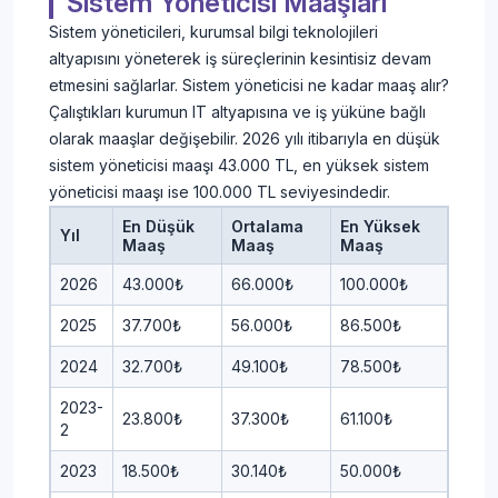
Sistem Yöneticisi Maaşları
Sistem yöneticileri, kurumsal bilgi teknolojileri
altyapısını yöneterek iş süreçlerinin kesintisiz devam
etmesini sağlarlar. Sistem yöneticisi ne kadar maaş alır?
Çalıştıkları kurumun IT altyapısına ve iş yüküne bağlı
olarak maaşlar değişebilir. 2026 yılı itibarıyla en düşük
sistem yöneticisi maaşı 43.000 TL, en yüksek sistem
yöneticisi maaşı ise 100.000 TL seviyesindedir.
En Düşük
Ortalama
En Yüksek
Yıl
Maaş
Maaş
Maaş
2026
43.000₺
66.000₺
100.000₺
2025
37.700₺
56.000₺
86.500₺
2024
32.700₺
49.100₺
78.500₺
2023-
23.800₺
37.300₺
61.100₺
2
2023
18.500₺
30.140₺
50.000₺