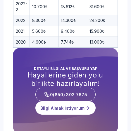
2022-
10.700₺
18.612₺
31.600₺
2
2022
8.300₺
14.300₺
24.200₺
2021
5.600₺
9.460₺
15.900₺
2020
4.600₺
7.744₺
13.000₺
DETAYLI BİLGİ AL VE BAŞVURU YAP
Hayallerine giden yolu
birlikte hazırlayalım!
0(850) 303 7675
Bilgi Almak İstiyorum