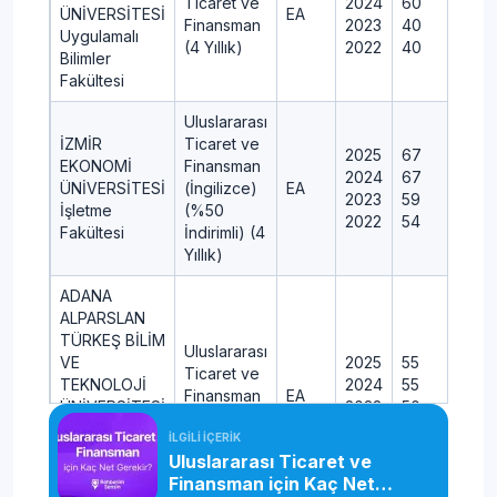
Ticaret ve
2024
60
ÜNİVERSİTESİ
EA
Finansman
2023
40
Uygulamalı
(4 Yıllık)
2022
40
Bilimler
Fakültesi
Uluslararası
İZMİR
Ticaret ve
2025
67
EKONOMİ
Finansman
2024
67
ÜNİVERSİTESİ
(İngilizce)
EA
2023
59
İşletme
(%50
2022
54
Fakültesi
İndirimli) (4
Yıllık)
ADANA
ALPARSLAN
TÜRKEŞ BİLİM
Uluslararası
VE
2025
55
Ticaret ve
TEKNOLOJİ
2024
55
Finansman
EA
ÜNİVERSİTESİ
2023
50
(İngilizce)
İktisadi, İdari
2022
50
İLGİLİ İÇERİK
(4 Yıllık)
ve Sosyal
Uluslararası Ticaret ve
Bilimler
Finansman için Kaç Net
Fakültesi