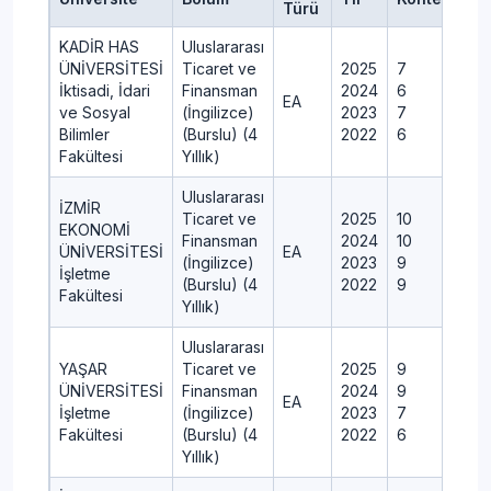
Türü
KADİR HAS
Uluslararası
ÜNİVERSİTESİ
Ticaret ve
2025
7
İktisadi, İdari
Finansman
2024
6
EA
ve Sosyal
(İngilizce)
2023
7
Bilimler
(Burslu) (4
2022
6
Fakültesi
Yıllık)
Uluslararası
İZMİR
Ticaret ve
2025
10
EKONOMİ
Finansman
2024
10
ÜNİVERSİTESİ
EA
(İngilizce)
2023
9
İşletme
(Burslu) (4
2022
9
Fakültesi
Yıllık)
Uluslararası
YAŞAR
Ticaret ve
2025
9
ÜNİVERSİTESİ
Finansman
2024
9
EA
İşletme
(İngilizce)
2023
7
Fakültesi
(Burslu) (4
2022
6
Yıllık)