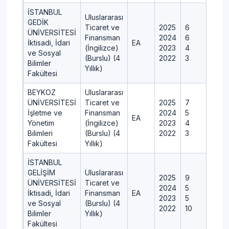
İSTANBUL
Uluslararası
GEDİK
Ticaret ve
2025
6
ÜNİVERSİTESİ
Finansman
2024
6
İktisadi, İdari
EA
(İngilizce)
2023
4
ve Sosyal
(Burslu) (4
2022
3
Bilimler
Yıllık)
Fakültesi
BEYKOZ
Uluslararası
ÜNİVERSİTESİ
Ticaret ve
2025
7
İşletme ve
Finansman
2024
5
EA
Yönetim
(İngilizce)
2023
4
Bilimleri
(Burslu) (4
2022
3
Fakültesi
Yıllık)
İSTANBUL
GELİŞİM
Uluslararası
2025
9
ÜNİVERSİTESİ
Ticaret ve
2024
5
İktisadi, İdari
Finansman
EA
2023
5
ve Sosyal
(Burslu) (4
2022
10
Bilimler
Yıllık)
Fakültesi