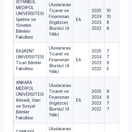
İSTANBUL
Uluslararası
MEDİPOL
Ticaret ve
2025
10
ÜNİVERSİTESİ
Finansman
2024
10
İşletme ve
EA
(İngilizce)
2023
8
Yönetim
(Burslu) (4
2022
8
Bilimleri
Yıllık)
Fakültesi
Uluslararası
BAŞKENT
2025
7
Ticaret ve
ÜNİVERSİTESİ
2024
7
Finansman
EA
Ticari Bilimler
2023
6
(Burslu) (4
Fakültesi
2022
5
Yıllık)
ANKARA
Uluslararası
MEDİPOL
Ticaret ve
2025
8
ÜNİVERSİTESİ
Finansman
2024
8
İktisadi, İdari
EA
(İngilizce)
2023
7
ve Sosyal
(Burslu) (4
2022
7
Bilimler
Yıllık)
Fakültesi
Uluslararası
ÇANKAYA