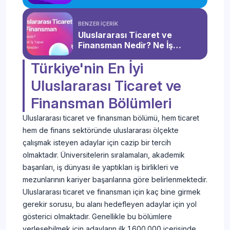
Gerekir?
YALOVA
BENZER İÇERİK
ÜNİVERSİTESİ
Uluslararası
2025
70
Uluslararası Ticaret ve
Yalova İktisadi
Ticaret ve
2024
70
EA
Finansman Nedir? Ne İş
ve İdari
Finansman
2023
60
Yapar? Maaşları
Bilimler
(4 Yıllık)
2022
60
Türkiye'nin En İyi
Fakültesi
Uluslararası Ticaret ve
NECMETTİN
ERBAKAN
Finansman Bölümleri
Uluslararası
2025
60
ÜNİVERSİTESİ
Ticaret ve
2024
60
EA
Uluslararası ticaret ve finansman bölümü, hem ticaret
Uygulamalı
Finansman
2023
60
Bilimler
(4 Yıllık)
2022
60
hem de finans sektöründe uluslararası ölçekte
Fakültesi
çalışmak isteyen adaylar için cazip bir tercih
olmaktadır. Üniversitelerin sıralamaları, akademik
AYDIN ADNAN
başarıları, iş dünyası ile yaptıkları iş birlikleri ve
MENDERES
Uluslararası
2025
70
mezunlarının kariyer başarılarına göre belirlenmektedir.
ÜNİVERSİTESİ
Ticaret ve
2024
70
Nazilli İktisadi
EA
Uluslararası ticaret ve finansman için kaç bine girmek
Finansman
2023
60
ve İdari
gerekir sorusu, bu alanı hedefleyen adaylar için yol
(4 Yıllık)
2022
60
Bilimler
gösterici olmaktadır. Genellikle bu bölümlere
Fakültesi
yerleşebilmek için adayların ilk 1.600.000 içerisinde