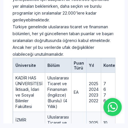
DÜZCE
Uluslararası
2025
75
yer almaları beklenirken, daha seçkin ve burslu
ÜNİVERSİTESİ
Ticaret ve
2024
75
programlar için sıralamalar 22.000'lere kadar
EA
İşletme
Finansman
2023
70
gerileyebilmektedir.
Fakültesi
(4 Yıllık)
2022
70
Türkiye genelinde uluslararası ticaret ve finansman
Uluslararası
bölümleri, her yıl güncellenen taban puanlar ve başarı
İSTANBUL
Ticaret ve
2025
35
sıralamaları doğrultusunda öğrenci kabul etmektedir.
TİCARET
Finansman
2024
28
Ancak her yıl bu verilerde ufak değişiklikler
ÜNİVERSİTESİ
EA
(%50
2023
25
İşletme
olabileceği unutulmamalıdır.
İndirimli) (4
2022
---
Fakültesi
Yıllık)
Puan
Üniversite
Bölüm
Yıl
Kontenjan
Türü
KÜTAHYA
DUMLUPINAR
KADİR HAS
Uluslararası
Uluslararası
2025
75
ÜNİVERSİTESİ
ÜNİVERSİTESİ
Ticaret ve
Ticaret ve
2024
2025
75
7
EA
İktisadi ve
İktisadi, İdari
Finansman
Finansman
2023
2024
70
6
EA
İdari Bilimler
ve Sosyal
(4 Yıllık)
(İngilizce)
2022
2023
70
7
Fakültesi
Bilimler
(Burslu) (4
2022
6
Fakültesi
Yıllık)
İSTANBUL
Uluslararası
KÜLTÜR
Ticaret ve
Uluslararası
2025
10
İZMİR
ÜNİVERSİTESİ
Finansman
Ticaret ve
2024
2025
9
10
EKONOMİ
EA