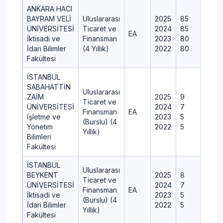
ANKARA HACI
BAYRAM VELİ
Uluslararası
2025
85
ÜNİVERSİTESİ
Ticaret ve
2024
85
EA
İktisadi ve
Finansman
2023
80
İdari Bilimler
(4 Yıllık)
2022
80
Fakültesi
İSTANBUL
SABAHATTİN
Uluslararası
ZAİM
2025
9
Ticaret ve
ÜNİVERSİTESİ
2024
7
Finansman
EA
İşletme ve
2023
5
(Burslu) (4
Yönetim
2022
5
Yıllık)
Bilimleri
Fakültesi
İSTANBUL
Uluslararası
BEYKENT
2025
8
Ticaret ve
ÜNİVERSİTESİ
2024
7
Finansman
EA
İktisadi ve
2023
5
(Burslu) (4
İdari Bilimler
2022
5
Yıllık)
Fakültesi