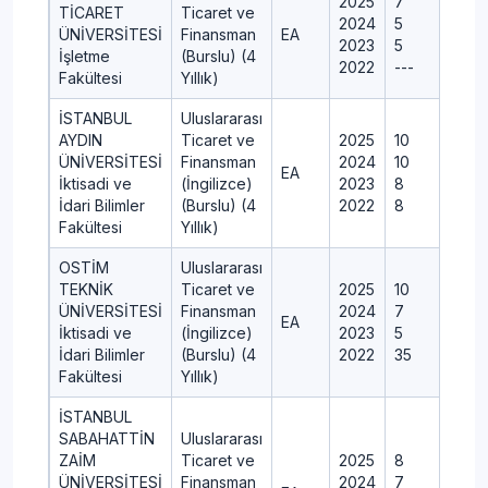
2025
7
TİCARET
Ticaret ve
2024
5
ÜNİVERSİTESİ
Finansman
EA
2023
5
İşletme
(Burslu) (4
2022
---
Fakültesi
Yıllık)
İSTANBUL
Uluslararası
AYDIN
Ticaret ve
2025
10
ÜNİVERSİTESİ
Finansman
2024
10
EA
İktisadi ve
(İngilizce)
2023
8
İdari Bilimler
(Burslu) (4
2022
8
Fakültesi
Yıllık)
OSTİM
Uluslararası
TEKNİK
Ticaret ve
2025
10
ÜNİVERSİTESİ
Finansman
2024
7
EA
İktisadi ve
(İngilizce)
2023
5
İdari Bilimler
(Burslu) (4
2022
35
Fakültesi
Yıllık)
İSTANBUL
SABAHATTİN
Uluslararası
ZAİM
Ticaret ve
2025
8
ÜNİVERSİTESİ
Finansman
2024
7