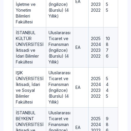
EA
İşletme ve
(İngilizce)
2023
5
Yönetim
(Burslu) (4
2022
5
Bilimleri
Yıllık)
Fakültesi
İSTANBUL
Uluslararası
KÜLTÜR
Ticaret ve
2025
10
ÜNİVERSİTESİ
Finansman
2024
8
EA
İktisadi ve
(İngilizce)
2023
7
İdari Bilimler
(Burslu) (4
2022
6
Fakültesi
Yıllık)
IŞIK
Uluslararası
ÜNİVERSİTESİ
Ticaret ve
2025
5
İktisadi, İdari
Finansman
2024
4
EA
ve Sosyal
(İngilizce)
2023
4
Bilimler
(Burslu) (4
2022
5
Fakültesi
Yıllık)
İSTANBUL
Uluslararası
BEYKENT
Ticaret ve
2025
9
ÜNİVERSİTESİ
Finansman
2024
8
EA
İktisadi ve
(İngilizce)
2023
6