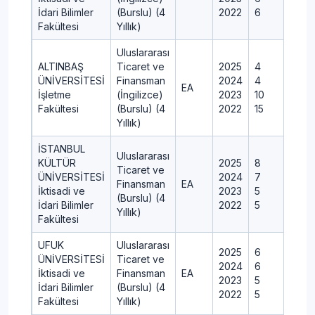
İdari Bilimler
(Burslu) (4
2022
6
Fakültesi
Yıllık)
Uluslararası
ALTINBAŞ
Ticaret ve
2025
4
ÜNİVERSİTESİ
Finansman
2024
4
EA
İşletme
(İngilizce)
2023
10
Fakültesi
(Burslu) (4
2022
15
Yıllık)
İSTANBUL
Uluslararası
KÜLTÜR
2025
8
Ticaret ve
ÜNİVERSİTESİ
2024
7
Finansman
EA
İktisadi ve
2023
5
(Burslu) (4
İdari Bilimler
2022
5
Yıllık)
Fakültesi
UFUK
Uluslararası
2025
6
ÜNİVERSİTESİ
Ticaret ve
2024
6
İktisadi ve
Finansman
EA
2023
5
İdari Bilimler
(Burslu) (4
2022
5
Fakültesi
Yıllık)