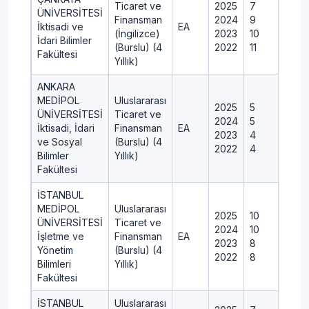
Ticaret ve
2025
7
ÜNİVERSİTESİ
Finansman
2024
9
İktisadi ve
EA
(İngilizce)
2023
10
İdari Bilimler
(Burslu) (4
2022
11
Fakültesi
Yıllık)
ANKARA
MEDİPOL
Uluslararası
2025
5
ÜNİVERSİTESİ
Ticaret ve
2024
5
İktisadi, İdari
Finansman
EA
2023
4
ve Sosyal
(Burslu) (4
2022
4
Bilimler
Yıllık)
Fakültesi
İSTANBUL
MEDİPOL
Uluslararası
2025
10
ÜNİVERSİTESİ
Ticaret ve
2024
10
İşletme ve
Finansman
EA
2023
8
Yönetim
(Burslu) (4
2022
8
Bilimleri
Yıllık)
Fakültesi
İSTANBUL
Uluslararası