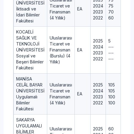
ÜNİVERSİTESİ
Ticaret ve
2024
75
İktisadi ve
EA
Finansman
2023
70
İdari Bilimler
(4 Yıllık)
2022
60
Fakültesi
KOCAELİ
SAĞLIK VE
Uluslararası
2025
5
TEKNOLOJİ
Ticaret ve
2024
---
ÜNİVERSİTESİ
Finansman
EA
2023
---
Sosyal ve
(Burslu) (4
2022
---
Beşeri Bilimler
Yıllık)
Fakültesi
MANİSA
CELÂL BAYAR
Uluslararası
2025
105
ÜNİVERSİTESİ
Ticaret ve
2024
105
EA
Uygulamalı
Finansman
2023
100
Bilimler
(4 Yıllık)
2022
100
Fakültesi
SAKARYA
UYGULAMALI
Uluslararası
2025
60
BİLİMLER