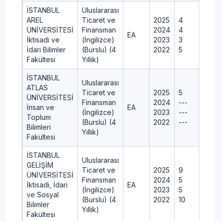
İSTANBUL
Uluslararası
AREL
Ticaret ve
2025
4
ÜNİVERSİTESİ
Finansman
2024
4
EA
İktisadi ve
(İngilizce)
2023
3
İdari Bilimler
(Burslu) (4
2022
5
Fakültesi
Yıllık)
İSTANBUL
Uluslararası
ATLAS
Ticaret ve
2025
5
ÜNİVERSİTESİ
Finansman
2024
---
İnsan ve
EA
(İngilizce)
2023
---
Toplum
(Burslu) (4
2022
---
Bilimleri
Yıllık)
Fakültesi
İSTANBUL
Uluslararası
GELİŞİM
Ticaret ve
2025
9
ÜNİVERSİTESİ
Finansman
2024
5
İktisadi, İdari
EA
(İngilizce)
2023
5
ve Sosyal
(Burslu) (4
2022
10
Bilimler
Yıllık)
Fakültesi