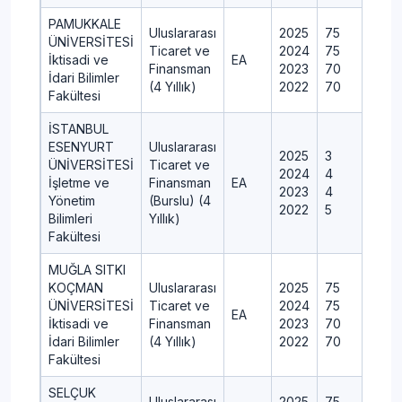
PAMUKKALE
Uluslararası
2025
75
ÜNİVERSİTESİ
Ticaret ve
2024
75
İktisadi ve
EA
Finansman
2023
70
İdari Bilimler
(4 Yıllık)
2022
70
Fakültesi
İSTANBUL
ESENYURT
Uluslararası
2025
3
ÜNİVERSİTESİ
Ticaret ve
2024
4
İşletme ve
Finansman
EA
2023
4
Yönetim
(Burslu) (4
2022
5
Bilimleri
Yıllık)
Fakültesi
MUĞLA SITKI
KOÇMAN
Uluslararası
2025
75
ÜNİVERSİTESİ
Ticaret ve
2024
75
EA
İktisadi ve
Finansman
2023
70
İdari Bilimler
(4 Yıllık)
2022
70
Fakültesi
SELÇUK
Uluslararası
2025
75